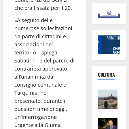
che era fissata per il 20.
«A seguito delle
numerose sollecitazioni
da parte di cittadini e
associazioni del
territorio – spiega
Sabatini – e del parere di
contrarietà approvato
CULTURA
all’unanimità dal
consiglio comunale di
Vite
Tarquinia, ho
–
presentato, durante il
L’Un
question time di oggi,
ampl
un’interrogazione
Saba
la
urgente alla Giunta
–
No