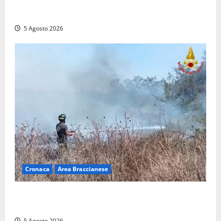
Frosinone – TAV e nuovo aeroporto: la ‘ricetta’ di
Quadrini per il rilancio della Ciociaria
5 Agosto 2026
Cronaca
Area Braccianese
Vasto incendio ad Anguillara, fiamme vicino alle
abitazioni: mobilitati i Vigili del fuoco
5 Agosto 2026