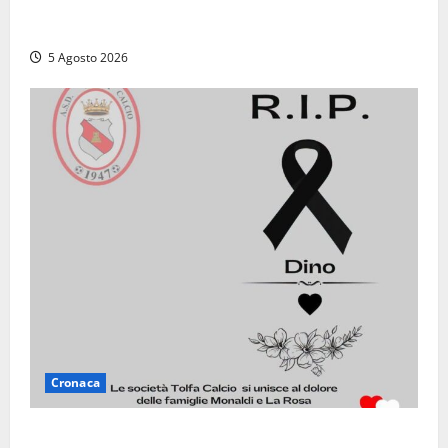
“Acrobazie Enogastronomiche”, a San Martino al
Cimino tre giorni tra sapori, memoria e tradizioni
5 Agosto 2026
Cronaca
Il Tolfa Calcio saluta Romolo Monaldi: scompare una