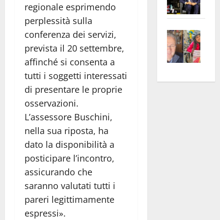
regionale esprimendo
Pian
Tax
perplessità sulla
apre
Area
Vite
la
sogl
conferenza dei servizi,
–
rass
Isee
prevista il 20 settembre,
A
atte
a
affinché si consenta a
Omb
anc
26mi
tutti i soggetti interessati
Fest
Cont
euro
di presentare le proprie
Fron
Vald
per
osservazioni.
e
e
l’an
L’assessore Buschini,
Gabb
Zang
acca
nella sua riposta, ha
vis
202
a
dato la disponibilità a
vis
posticipare l’incontro,
assicurando che
saranno valutati tutti i
pareri legittimamente
espressi».