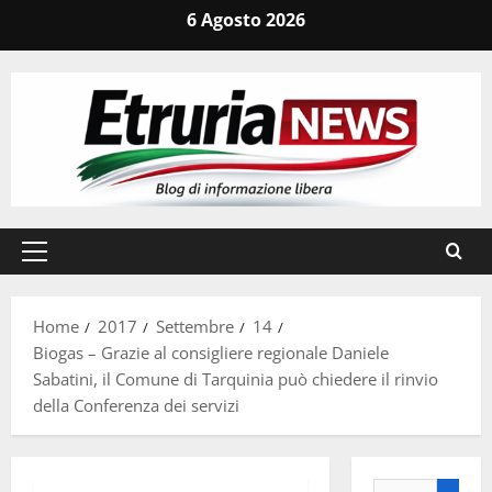
Vai
6 Agosto 2026
al
contenuto
Menu
principale
Home
2017
Settembre
14
Biogas – Grazie al consigliere regionale Daniele
Sabatini, il Comune di Tarquinia può chiedere il rinvio
della Conferenza dei servizi
Ricerca