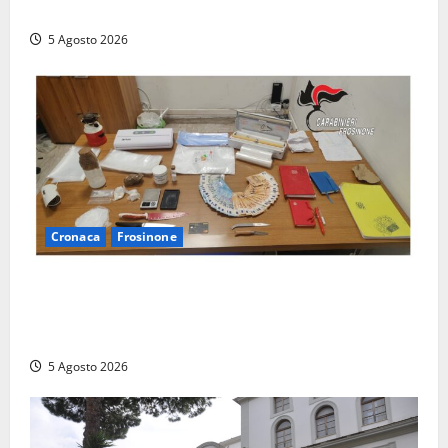
figura simbolo del club
5 Agosto 2026
Cronaca
Frosinone
(FOTO) Frosinone, il ‘fiume del crack’: conquistato
sul Cosa il fortino della droga, 4 arresti…
multietnici
5 Agosto 2026