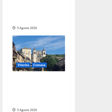
Paura sul lago di Bolsena,
turista tedesca scompare
per due ore: ritrovata sana e
salva
5 Agosto 2026
Viterbo
Cronaca
“Acrobazie
Enogastronomiche”, a San
Martino al Cimino tre giorni
tra sapori, memoria e
tradizioni
5 Agosto 2026