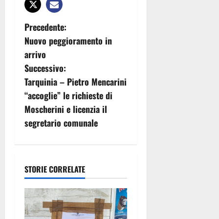
N
Precedente:
Nuovo peggioramento in
a
arrivo
v
Successivo:
Tarquinia – Pietro Mencarini
i
“accoglie” le richieste di
g
Moscherini e licenzia il
segretario comunale
a
z
i
STORIE CORRELATE
o
n