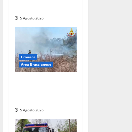
Quadrini per il rilancio della
Ciociaria
5 Agosto 2026
Cronaca
Area Braccianese
Vasto incendio ad
Anguillara, fiamme vicino
alle abitazioni: mobilitati i
Vigili del fuoco
5 Agosto 2026