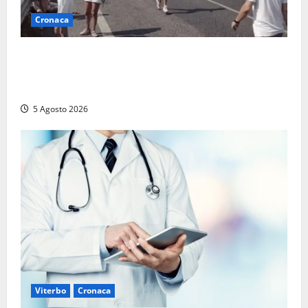
Cronaca
Incidente Terni-Rieti, deceduto questa mattina un
altro turista che si trovava sul Pullman, la moglie
era morta sul colpo
5 Agosto 2026
Viterbo
Cronaca