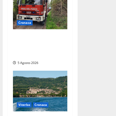
Cronaca
Penna in Teverina –
Incendio di sterpaglie arriva
fino alla provinciale: traffico
bloccato verso Orte
5 Agosto 2026
Viterbo
Cronaca