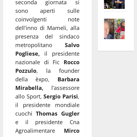
seconda giornata si
Pian
Tax
sono aperti sulle
apre
Area
coinvolgenti note
Vite
la
sogl
dell’inno di Mameli, alla
–
rass
Isee
A
atte
presenza del sindaco
a
Omb
anc
26mi
metropolitano
Salvo
Fest
Cont
euro
Pogliese,
il presidente
Fron
Vald
per
nazionale di Fic
Rocco
e
e
l’an
Pozzulo
, la founder
Gabb
Zang
acca
della èxpo,
Barbara
vis
202
Mirabella,
l’assessore
a
allo Sport,
Sergio Parisi
,
vis
il presidente mondiale
cuochi
Thomas Gugler
e il presidente Cna
Agroalimentare
Mirco