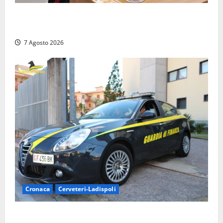
Assalto armato al Conad di Ceccano: lo schianto in
camper e l’arresto lampo a Frosinone
7 Agosto 2026
Cronaca
Cerveteri-Ladispoli
Ladispoli al centro dei controlli della Guardia di