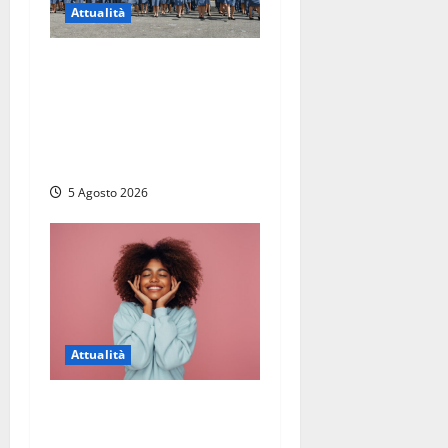
Attualità
Giuramento per il 233esimo
corso allievi agenti della
Polizia di Stato, tra loro
anche Mattia Salvati di
Montalto di Castro
5 Agosto 2026
Attualità
Prestiti personali: tutte le
opportunità