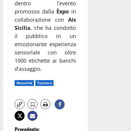
dentro l’evento
promosso dalla
Èxpo
in
collaborazione con
Ais
Sicilia
, che ha condotto
il pubblico in un
emozionante esperienza
sensoriale con oltre
1000 etichette ai banchi
d’assaggio.
Attualità
Turismo
N
Precedente: