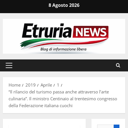
Vai
8 Agosto 2026
al
contenuto
Menu
principale
Home
2019
Aprile
1
“Il rilancio del turismo passa anche attraverso l’arte
culinaria”. Il ministro Centinaio al trentesimo congresso
della Federazione italiana cuochi
Ricerca