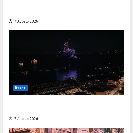
A Civitavecchia quindici giorni di pesce “in strada”
con Il Padellone
7 Agosto 2026
Eventi
Capri si racconta di notte con 500 droni: apre la
serata Antonello Venditti
7 Agosto 2026