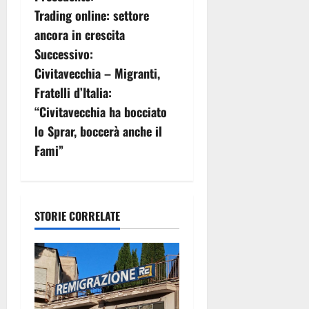
Trading online: settore
a
ancora in crescita
v
Successivo:
Civitavecchia – Migranti,
i
Fratelli d’Italia:
g
“Civitavecchia ha bocciato
lo Sprar, boccerà anche il
a
Fami”
z
i
STORIE CORRELATE
o
n
e