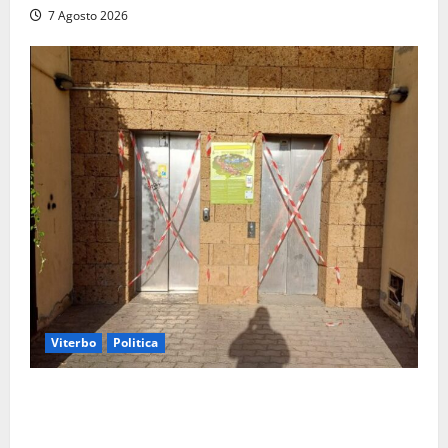
7 Agosto 2026
Viterbo
Politica
Ascensori chiusi durante la Fiera del Vino a
Montefiascone: volano stracci tra Manzi, Paolini e De
Santis “in diretta” social