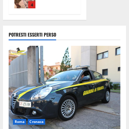
telecamere,
4
poi
commettono
altri furti a
Orte: è
POTRESTI ESSERTI PERSO
caccia a due
donne
7 Agosto
2026
Roma
Cronaca