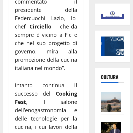
commentato il
presidente della
Federcuochi Lazio, lo
chef
Circiello
– che da
sempre è vicino a Fic e
che nel suo progetto di
governo, mira alla
promozione della cucina
italiana nel mondo”.
CULTURA
Intanto continua il
successo del
Cooking
Vite
–
Fest
, il salone
L’Un
dell’enogastronomia e
ampl
delle tecnologie per la
Saba
la
cucina, i cui lavori della
–
No