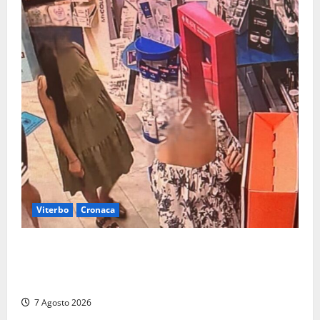
Viterbo
Cronaca
Svaligiano una farmacia a Viterbo davanti alle
telecamere, poi commettono altri furti a Orte: è
caccia a due donne
7 Agosto 2026