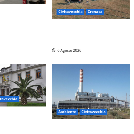
lavori al Mercato:
Civitavecchia
Cronaca
 viabilità prorogate
Civitavecchia – Vasto incendio al
al 31 dicembre
Sasso, maxi mobilitazione di
soccorsi
6 Agosto 2026
itavecchia
Ambiente
Civitavecchia
 Fratelli d’Italia
periali: “Piendibene
Civitavecchia – Tvn, il Comitato
eghino perché stanno