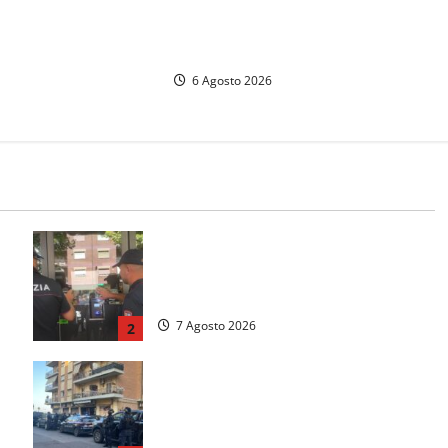
“Salviamo il Bosco”: “Bene la fine
ccasione storica”
del carbone, ma il bosco va
tutelato”
6 Agosto 2026
:
Il Questore sospende un locale a
Frosinone: “Ritrovo di pregiudicati”.
Trovati anche un coltello e droga
7 Agosto 2026
2
Blitz antidroga sul litorale romano: 9
a
arresti e 14 denunce. In campo anche
i paracadutisti in assetto da guerra
(FOTO)