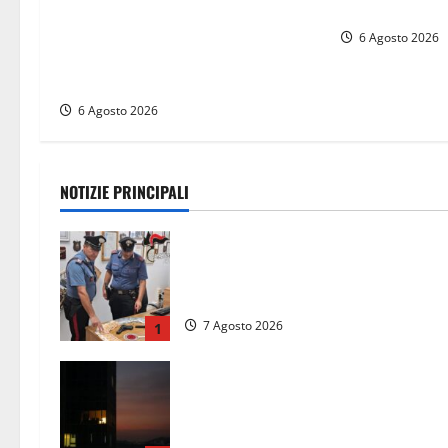
Grasso (FdI): “Il Comune sapeva
bloccando un’o
del parere favorevole al rinnovo
6 Agosto 2026
dell’AIA e non ha informato il
Consiglio”
6 Agosto 2026
NOTIZIE PRINCIPALI
Assalto armato al Conad di Ceccano
lo schianto in camper e l’arresto
lampo a Frosinone
7 Agosto 2026
1
Incubo in condominio a Sora per un
76enne, finita in ospedale per lo
stress: indagati i vicini per stalking