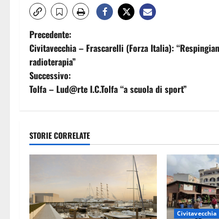
N
Precedente:
Civitavecchia – Frascarelli (Forza Italia): “Respingi
a
radioterapia”
v
Successivo:
Tolfa – Lud@rte I.C.Tolfa “a scuola di sport”
i
g
a
STORIE CORRELATE
z
i
o
Civitavecchia