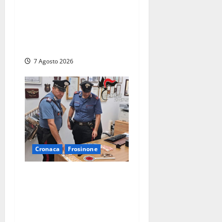
Viterbo davanti alle
telecamere, poi commettono
altri furti a Orte: è caccia a
due donne
7 Agosto 2026
Cronaca
Frosinone
Assalto armato al Conad di
Ceccano: lo schianto in
camper e l’arresto lampo a
Frosinone