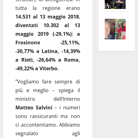
Pian
Tax
tutta la regione erano
apre
Area
14.531 al 13 maggio 2018
,
Vite
la
sogl
diventati 10.302 al 13
–
rass
Isee
maggio 2019 (-29,1%): a
A
atte
a
Frosinone -25,11%,
Omb
anc
26mi
-30,77% a Latina, -14,39%
Fest
Cont
euro
Fron
Vald
a Rieti, -26,64% a Roma,
per
e
e
l’an
-49,22% a Viterbo.
Gabb
Zang
acca
“
Vogliamo fare sempre di
vis
202
a
più e meglio – spiega il
vis
ministro dell’Interno
Matteo Salvini
– i numeri
sono rassicuranti ma non
ci accontentiamo. Abbiamo
segnalato agli