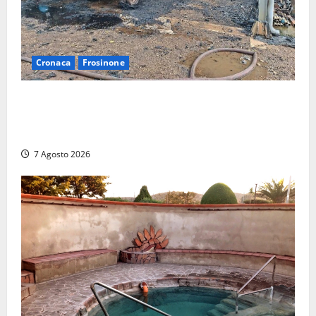
Cronaca
Frosinone
Strage di bestiame in un devastante incendio in
un’azienda agricola a Castrocielo: distrutti la
struttura e diversi mezzi
7 Agosto 2026