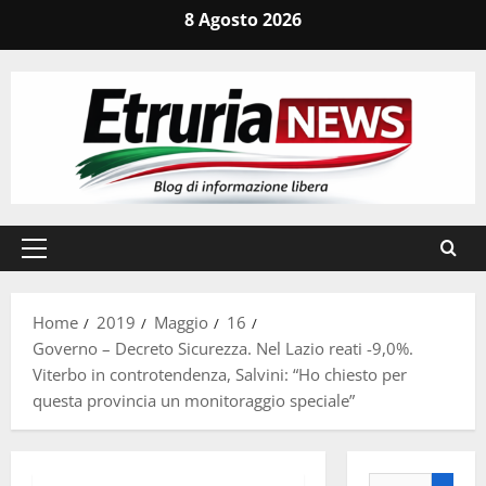
Vai
8 Agosto 2026
al
contenuto
Menu
principale
Home
2019
Maggio
16
Governo – Decreto Sicurezza. Nel Lazio reati -9,0%.
Viterbo in controtendenza, Salvini: “Ho chiesto per
questa provincia un monitoraggio speciale”
Ricerca