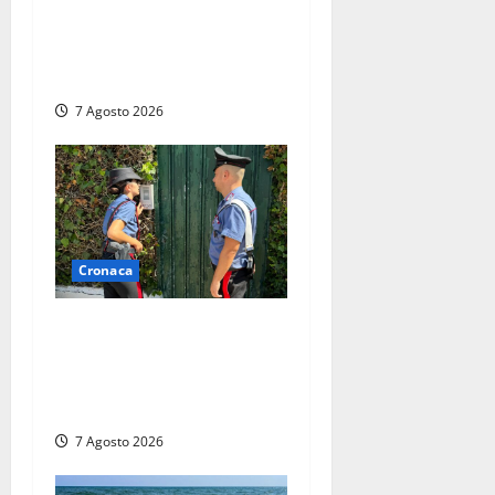
Lutto a Viterbo: è morto
Massimo Maggini, una vita
tra politica e giornalismo
7 Agosto 2026
Cronaca
Aggredisce il padre con un
coltello perché non gli dà i
soldi, arrestato a Fregene
ragazzo di 26 anni
7 Agosto 2026