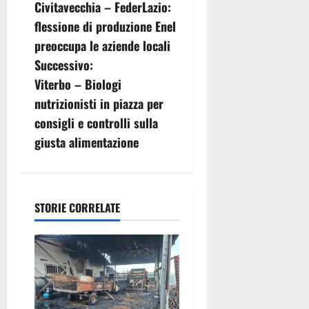
Civitavecchia – FederLazio:
a
flessione di produzione Enel
v
preoccupa le aziende locali
Successivo:
i
Viterbo – Biologi
g
nutrizionisti in piazza per
consigli e controlli sulla
a
giusta alimentazione
z
i
STORIE CORRELATE
o
n
e