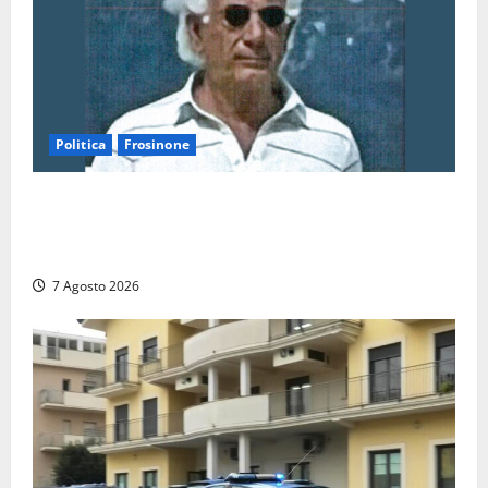
Politica
Frosinone
Verso le elezioni di Frosinone, il Polo Civico si
allarga ancora: ufficiale l’ingresso di Giorgio
Ceccarelli dopo Emanuela Turri
7 Agosto 2026