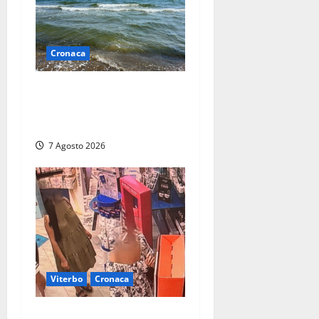
Cronaca
Montalto Marina, schiuma e
acqua colorata in mare:
Arpa Lazio fa chiarezza
7 Agosto 2026
Viterbo
Cronaca
Svaligiano una farmacia a