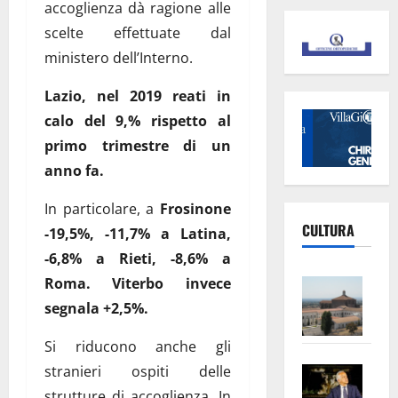
accoglienza dà ragione alle
scelte effettuate dal
ministero dell’Interno.
Lazio, nel 2019 reati in
calo del 9,% rispetto al
primo trimestre di un
anno fa.
In particolare, a
Frosinone
CULTURA
-19,5%, -11,7% a Latina,
-6,8% a Rieti, -8,6% a
Vite
Roma. Viterbo invece
–
segnala +2,5%.
L’Un
Si riducono anche gli
ampl
Saba
la
stranieri ospiti delle
–
No
strutture di accoglienza. In