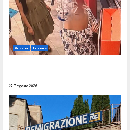
Viterbo
Cronaca
Svaligiano una farmacia a Viterbo davanti alle
telecamere, poi commettono altri furti a Orte: è
caccia a due donne
7 Agosto 2026