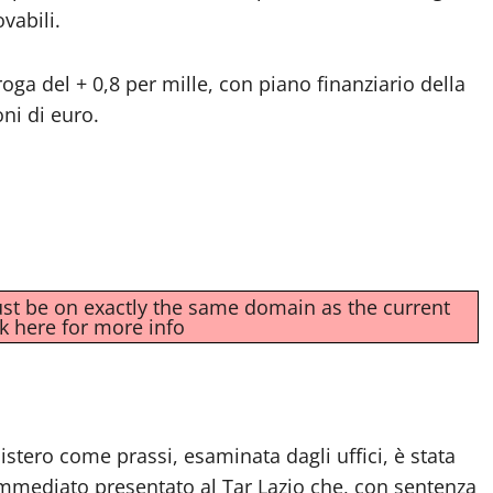
vabili.
roga del + 0,8 per mille, con piano finanziario della
oni di euro.
must be on exactly the same domain as the current
ck here for more info
istero come prassi, esaminata dagli uffici, è stata
 immediato presentato al Tar Lazio che, con sentenza