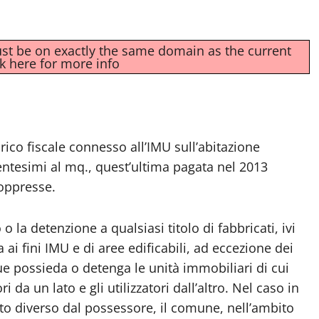
must be on exactly the same domain as the current
ck here for more info
arico fiscale connesso all’IMU sull’abitazione
entesimi al mq., quest’ultima pagata nel 2013
soppresse.
la detenzione a qualsiasi titolo di fabbricati, ivi
ai fini IMU e di aree edificabili, ad eccezione dei
ue possieda o detenga le unità immobiliari di cui
i da un lato e gli utilizzatori dall’altro. Nel caso in
to diverso dal possessore, il comune, nell’ambito