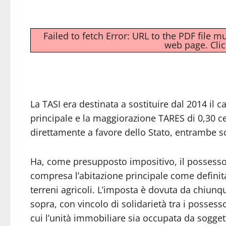
Failed to fetch Error: URL to the PDF file 
web page.
Cli
La TASI era destinata a sostituire dal 2014 il c
principale e la maggiorazione TARES di 0,30 c
direttamente a favore dello Stato, entrambe 
Ha, come presupposto impositivo, il possesso o 
compresa l’abitazione principale come definita 
terreni agricoli. L’imposta è dovuta da chiunq
sopra, con vincolo di solidarietà tra i possessor
cui l’unità immobiliare sia occupata da sogget