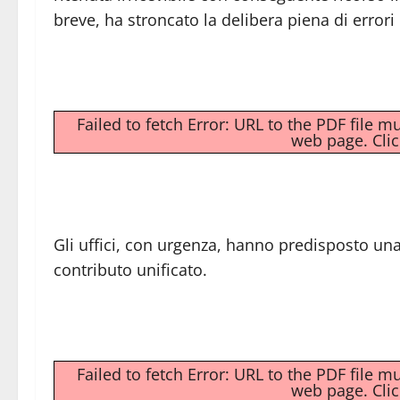
breve, ha stroncato la delibera piena di errori 
Failed to fetch Error: URL to the PDF file 
web page.
Cli
Gli uffici, con urgenza, hanno predisposto un
contributo unificato.
Failed to fetch Error: URL to the PDF file 
web page.
Cli