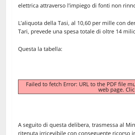
elettrica attraverso l’impiego di fonti non rinno
L’aliquota della Tasi, al 10,60 per mille con de
Tari, prevede una spesa totale di oltre 14 mili
Questa la tabella:
Failed to fetch Error: URL to the PDF file 
web page.
Cli
A seguito di questa delibera, trasmessa al Min
ritenuta irricevibile con conseguente ricorso