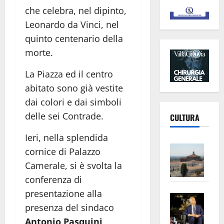
che celebra, nel dipinto,
Leonardo da Vinci, nel
quinto centenario della
morte.
La Piazza ed il centro
abitato sono già vestite
dai colori e dai simboli
delle sei Contrade.
CULTURA
Ieri, nella splendida
Vite
cornice di Palazzo
–
Camerale, si è svolta la
L’Un
conferenza di
ampl
presentazione alla
Saba
la
presenza del sindaco
–
No
Pian
Antonio Pasquini
,
Tax