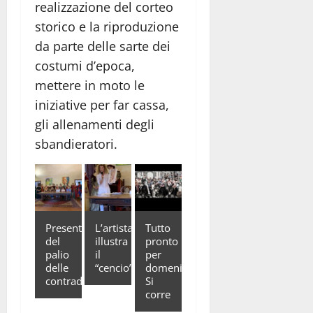
realizzazione del corteo
storico e la riproduzione
da parte delle sarte dei
costumi d’epoca,
mettere in moto le
iniziative per far cassa,
gli allenamenti degli
sbandieratori.
Presentazione
L’artista
Tutto
del
illustra
pronto
palio
il
per
delle
“cencio”
domenica.
contrade
Si
corre