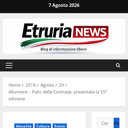
Vai
7 Agosto 2026
al
contenuto
Menu
principale
Home
2019
Agosto
20
Allumiere – Palio delle Contrade, presentata la 55ª
edizione
Ricerca
Attualità
Cultura
Eventi