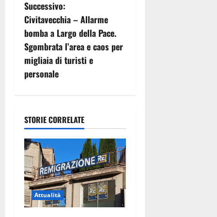
i
Successivo:
g
Civitavecchia – Allarme
bomba a Largo della Pace.
a
Sgombrata l’area e caos per
z
migliaia di turisti e
personale
i
o
n
STORIE CORRELATE
e
a
r
Attualità
t