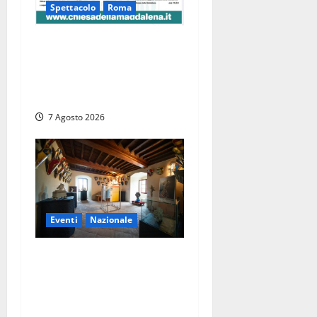
Spettacolo
Roma
Capranica Prenestina, il
Concerto di Ferragosto
torna nel Tempio della
Maddalena
7 Agosto 2026
Eventi
Nazionale
ARCANA al Castello dei
Conti Oliva: la pietra del
Montefeltro dialoga con il
Cammino di Francesco