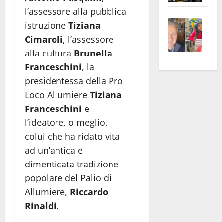
apre
Area
l’assessore alla pubblica
Vite
la
sogl
istruzione
Tiziana
–
rass
Isee
Cimaroli
, l’assessore
A
atte
a
alla cultura
Brunella
Omb
anc
26mi
Franceschini
, la
Fest
Cont
euro
presidentessa della Pro
Fron
Vald
per
Loco Allumiere
Tiziana
e
e
l’an
Gabb
Franceschini
e
Zang
acca
vis
202
l’ideatore, o meglio,
a
colui che ha ridato vita
vis
ad un’antica e
dimenticata tradizione
popolare del Palio di
Allumiere,
Riccardo
Rinaldi
.