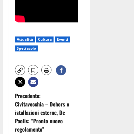
Attualità
Cultura
Eventi
Spettacolo
N
Precedente:
Civitavecchia – Dehors e
a
istallazioni esterne, De
v
Paolis: “Pronto nuovo
regolamento”