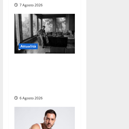
7 Agosto 2026
Attualità
Torre di Chia, l’Università
Agraria risponde alle
polemiche: “Non è un
esproprio, è l’esecuzione di
una sentenza”
6 Agosto 2026