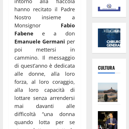
intorno alla fiaccola
hanno recitato il Padre
Nostro insieme a
Monsignor
Fabio
Fabene
e a don
Emanuele Germani
per
poi mettersi in
cammino. Il messaggio
di quest’anno è dedicata
CULTURA
alle donne, alla loro
forza, al loro coraggio,
Vite
alla loro capacità di
–
lottare senza arrendersi
L’Un
mai davanti alle
ampl
Saba
la
difficoltà “una donna
–
No
quando lotta per se
Pian
Tax