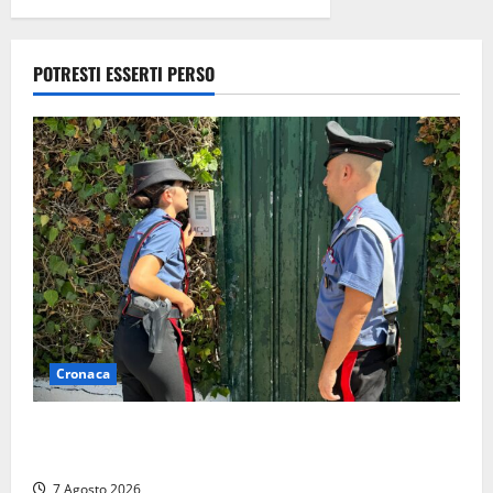
l’arresto
lampo a
Frosinone
POTRESTI ESSERTI PERSO
7 Agosto
2026
Cronaca
Aggredisce il padre con un coltello perché non gli dà
i soldi, arrestato a Fregene ragazzo di 26 anni
7 Agosto 2026