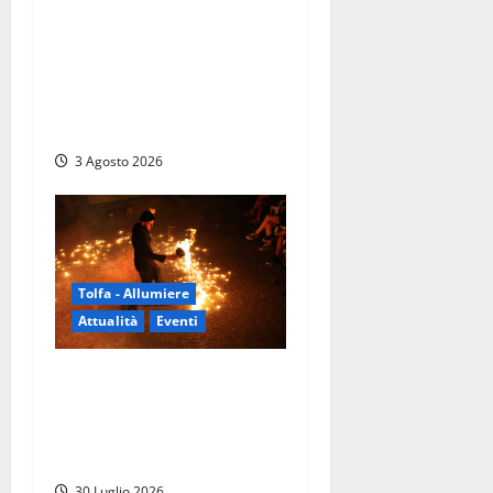
Blera, torna “Cavalli in
Piazza” con “RITMO”: lo
spettacolo equestre che
riconnette l’uomo al mondo
reale delle emozioni
3 Agosto 2026
Tolfa - Allumiere
Attualità
Eventi
TolfArte 2026 è la
metamorfosi: torna il
festival più atteso
dell’estate nel Lazio
30 Luglio 2026