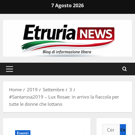
Vai
7 Agosto 2026
al
contenuto
Menu
principale
Home
2019
Settembre
3
#Santarosa2019 – Lux Rosae: in arrivo la fiaccola per
tutte le donne che lottano
Ricerca
Eventi