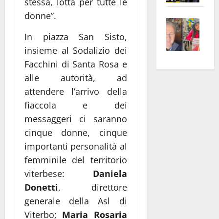
stessa, lotta per tutte le
apre
Area
donne”.
Vite
la
sogl
–
rass
Isee
In piazza San Sisto,
A
atte
a
insieme al Sodalizio dei
Omb
anc
26mi
Facchini di Santa Rosa e
Fest
Cont
euro
alle autorità, ad
Fron
Vald
per
attendere l’arrivo della
e
e
l’an
fiaccola e dei
Gabb
Zang
acca
messaggeri ci saranno
vis
202
a
cinque donne, cinque
vis
importanti personalità al
femminile del territorio
viterbese:
Daniela
Donetti
, direttore
generale della Asl di
Viterbo;
Maria Rosaria