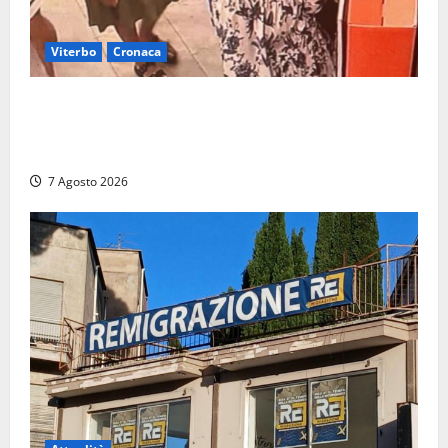
Viterbo
Cronaca
Svaligiano una farmacia a Viterbo davanti alle
telecamere, poi commettono altri furti a Orte: è
caccia a due donne
7 Agosto 2026