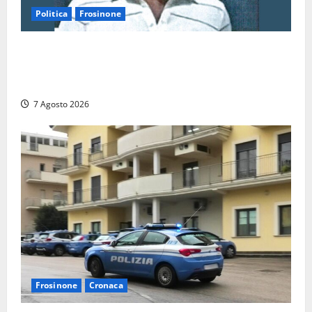
Politica
Frosinone
Verso le elezioni di Frosinone, il Polo Civico si
allarga ancora: ufficiale l’ingresso di Giorgio
Ceccarelli dopo Emanuela Turri
7 Agosto 2026
Frosinone
Cronaca