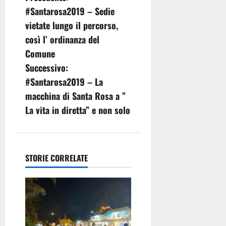
#Santarosa2019 – Sedie
a
vietate lungo il percorso,
v
così l’ ordinanza del
Comune
i
Successivo:
g
#Santarosa2019 – La
macchina di Santa Rosa a ”
a
La vita in diretta” e non solo
z
i
STORIE CORRELATE
o
n
e