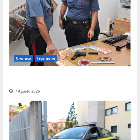
Cronaca
Frosinone
Assalto armato al Conad di Ceccano: lo schianto in
camper e l’arresto lampo a Frosinone
7 Agosto 2026