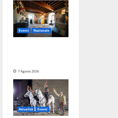
Eventi
Nazionale
ARCANA al Castello dei
Conti Oliva: la pietra del
Montefeltro dialoga con il
Cammino di Francesco
7 Agosto 2026
Attualità
Eventi