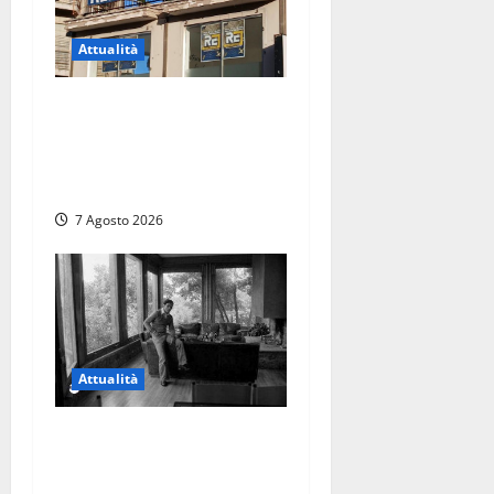
Attualità
Viterbo – Diffida per la
sindaca Frontini: “La scritta
Remigrazione è ancora al
suo posto”
7 Agosto 2026
Attualità
Torre di Chia, l’Università
Agraria risponde alle
polemiche: “Non è un