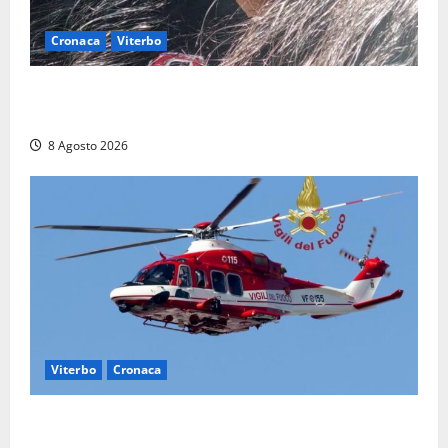
Cronaca
Viterbo
Aveva compiuto 23 anni ieri: Benedetta trovata
morta nell’ex Consorzio agrario
8 Agosto 2026
Viterbo
Cronaca
Scattano le ricerche per un piccolo elicottero
precipitato a Sutri: era un falso allarme