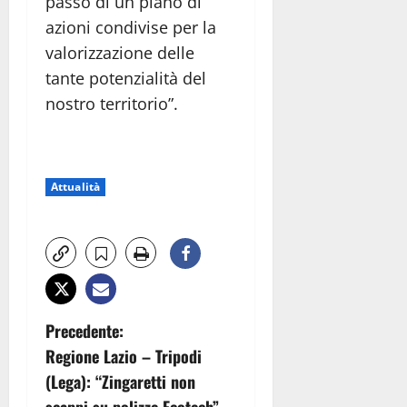
passo di un piano di
azioni condivise per la
valorizzazione delle
tante potenzialità del
nostro territorio”.
Attualità
N
Precedente:
Regione Lazio – Tripodi
a
(Lega): “Zingaretti non