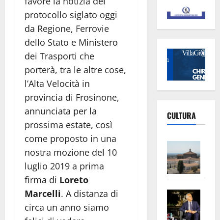
favore la notizia del
protocollo siglato oggi
da Regione, Ferrovie
dello Stato e Ministero
dei Trasporti che
porterà, tra le altre cose,
l’Alta Velocità in
provincia di Frosinone,
annunciata per la
CULTURA
prossima estate, così
come proposto in una
Vite
nostra mozione del 10
–
luglio 2019 a prima
L’Un
firma di
Loreto
ampl
Saba
la
Marcelli
. A distanza di
–
No
circa un anno siamo
Pian
Tax