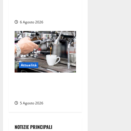
esproprio, è l’esecuzione di
una sentenza”
6 Agosto 2026
Attualità
Viterbo – Pubblici esercizi
aperti a Ferragosto, il
comune predispone elenco
5 Agosto 2026
NOTIZIE PRINCIPALI