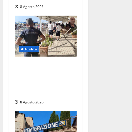
8 Agosto 2026
Attualità
Sant’Agostino, la beffa de
“La Scogliera”: il Comune
autorizza il chiosco due
giorni dopo i sigilli, ma lo
stabilimento resta bloccato
8 Agosto 2026