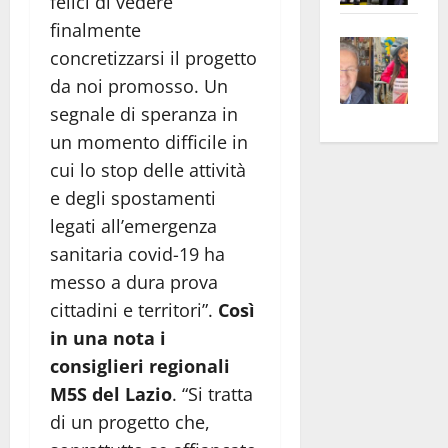
felici di vedere
apre
Area
finalmente
Vite
la
sogl
concretizzarsi il progetto
–
rass
Isee
da noi promosso. Un
A
atte
a
segnale di speranza in
Omb
anc
26mi
un momento difficile in
Fest
Cont
euro
Fron
Vald
cui lo stop delle attività
per
e
e
l’an
e degli spostamenti
Gabb
Zang
acca
legati all’emergenza
vis
202
sanitaria covid-19 ha
a
messo a dura prova
vis
cittadini e territori”.
Così
in una nota i
consiglieri regionali
M5S del Lazio
. “Si tratta
di un progetto che,