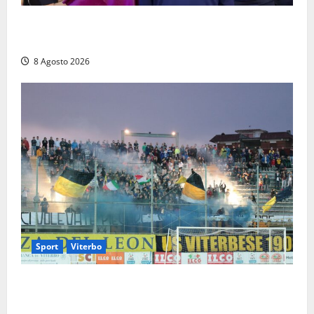
L’ultimo saluto a Luigi Cavallari: dal tuffo nel lago di
Vico ai 37 giorni di ricerche
8 Agosto 2026
Sport
Viterbo
La Viterbese riparte dalla Serie D: tre amichevoli a
Chianciano, poi il debutto in Coppa Italia con l’Anzio