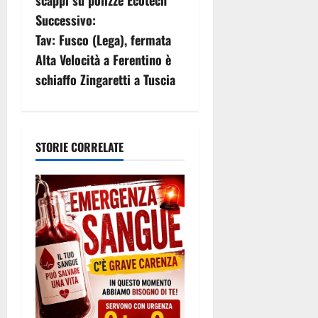
v
scappi su polizze Ecotech”
Successivo:
i
Tav: Fusco (Lega), fermata
g
Alta Velocità a Ferentino è
schiaffo Zingaretti a Tuscia
a
z
i
STORIE CORRELATE
o
n
e
a
r