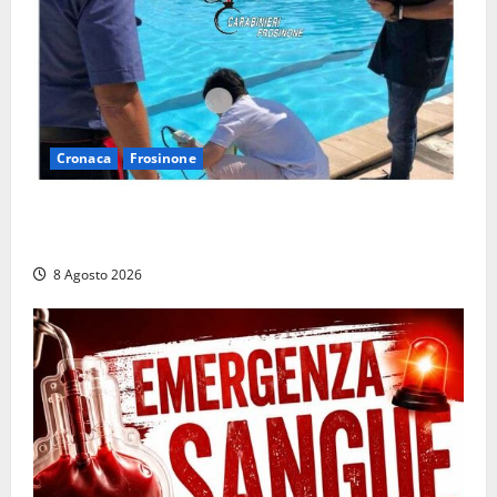
Cronaca
Frosinone
Irregolarità in una piscina di Roccasecca: scattano
la sospensione e una pesante multa
8 Agosto 2026