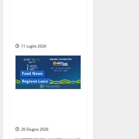
La guerra del vento eolico
nella Tuscia e, nel
frattempo, Report contro
Fratelli d’Italia (sullo sfondo
l’amico Lavitola)
11 Luglio 2026
Food News
Regione Lazio
Agroalimentare, il Lazio
rafforza la rotta USA: 14
aziende al Summer Fancy
Food Show di New York
26 Giugno 2026