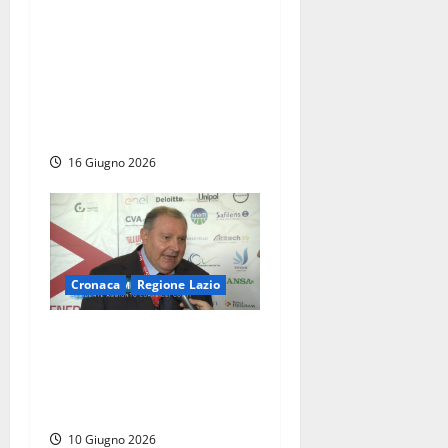
Regione Lazio – M5S sul
piede di guerra, D’Antò
rischia di dover aspettare
nonostante le due sentenze
che dichiarano decaduto
Colarossi
16 Giugno 2026
Cronaca
Regione Lazio
Roma – Il magistrato che
condizionava il Lazio ora
indagato per il Ponte sullo
Stretto
10 Giugno 2026