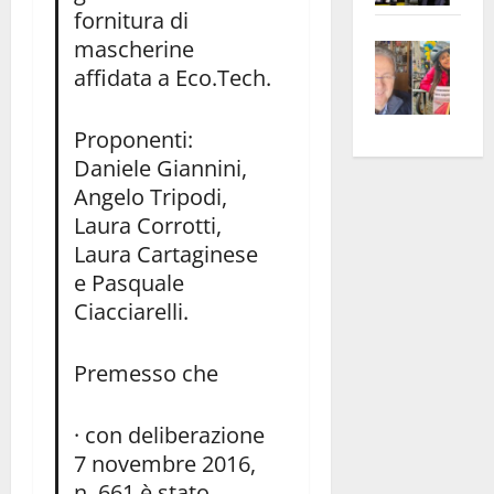
fornitura di
apre
Area
mascherine
Vite
la
sogl
affidata a Eco.Tech.
–
rass
Isee
A
atte
a
Omb
anc
26mi
Proponenti:
Fest
Cont
euro
Daniele Giannini,
Fron
Vald
per
Angelo Tripodi,
e
e
l’an
Laura Corrotti,
Gabb
Zang
acca
Laura Cartaginese
vis
202
e Pasquale
a
Ciacciarelli.
vis
Premesso che
· con deliberazione
7 novembre 2016,
n. 661 è stato