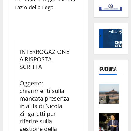
Lazio della Lega.
INTERROGAZIONE
A RISPOSTA
SCRITTA
CULTURA
Oggetto:
Vite
chiarimenti sulla
–
mancata presenza
L’Un
in aula di Nicola
ampl
Zingaretti per
Saba
la
riferire sulla
–
No
gestione della
Pian
Tax