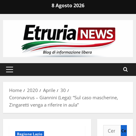
Vai
8 Agosto 2026
al
contenuto
Menu
principale
Home
2020
Aprile
30
Coronavirus – Giannini (Lega): “Sul caso mascherine,
Zingaretti venga a riferire in aula”
Ricerca
Regione Lazio