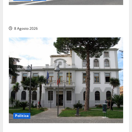
Roma – Sorpresi mentre spacciano, due denunciati:
sequestrate cocaina, hashish, un coltello e contanti
8 Agosto 2026
Politica
Civitavecchia – Accesso agli atti: “Il M5S vota ciò