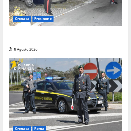
Cronaca
Frosinone
Coppia sorpresa con la droga in casa a Fiuggi:
l’alloggio era un ‘laboratorio’ per preparare dosi
8 Agosto 2026
Cronaca
Roma