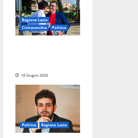
Regione Lazio
Civitavecchia
Politica
Regione Lazio – Approvata
la delibera su decadenza
Colarossi, D’Antò entra in
Consiglio regionale
18 Giugno 2026
Politica
Regione Lazio