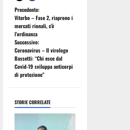
N
Precedente:
Viterbo – Fase 2, riaprono i
a
mercati rionali, c’è
v
l’ordinanza
Successivo:
i
Coronavirus – Il virologo
g
Bassetti: “Chi esce dal
Covid-19 sviluppa anticorpi
a
di protezione”
z
i
STORIE CORRELATE
o
n