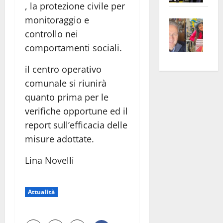
, la protezione civile per
apre
Area
monitoraggio e
Vite
la
sogl
controllo nei
–
rass
Isee
A
atte
a
comportamenti sociali.
Omb
anc
26mi
il centro operativo
Fest
Cont
euro
comunale si riunirà
Fron
Vald
per
e
e
quanto prima per le
l’an
Gabb
Zang
acca
verifiche opportune ed il
vis
202
report sull’efficacia delle
a
misure adottate.
vis
Lina Novelli
Attualità