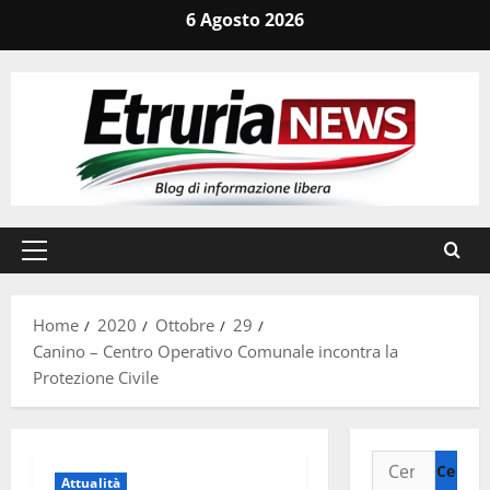
Vai
6 Agosto 2026
al
contenuto
Menu
principale
Home
2020
Ottobre
29
Canino – Centro Operativo Comunale incontra la
Protezione Civile
Ricerca
Attualità