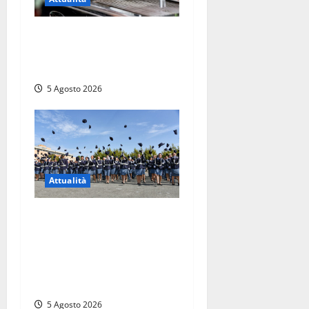
Viterbo – Pubblici esercizi
aperti a Ferragosto, il
comune predispone elenco
5 Agosto 2026
Attualità
Giuramento per il 233esimo
corso allievi agenti della
Polizia di Stato, tra loro
anche Mattia Salvati di
Montalto di Castro
5 Agosto 2026