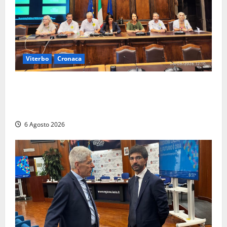
Viterbo
Cronaca
Viterbo – Ombre Festival chiude con successo e
pensa al futuro: “Ora progetto pilota per una Fiera
del Libro nella Tuscia”
6 Agosto 2026