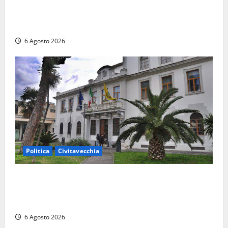
Ceccano, Sanità: la Regione e il centrodestra
‘firmano’ il decreto per la Casa della Comunità e
rivendicano la vittoria politica
6 Agosto 2026
Politica
Civitavecchia
Civitavecchia – Fratelli d’Italia sulle Terme Imperiali:
“Piendibene e Cangani spieghino perché stanno
bloccando un’occasione storica”
6 Agosto 2026