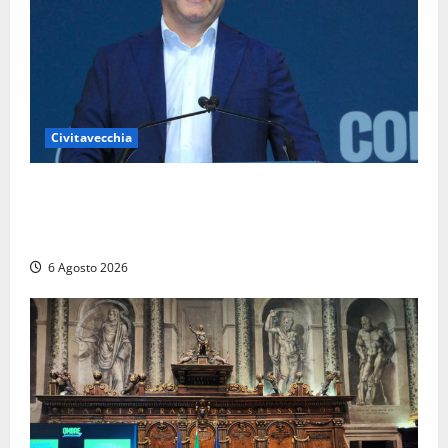
Civitavecchia
Civitavecchia – Fosso Crepacuore, Grasso (FdI): “Il
Comune sapeva del parere favorevole al rinnovo
dell’AIA e non ha informato il Consiglio”
6 Agosto 2026