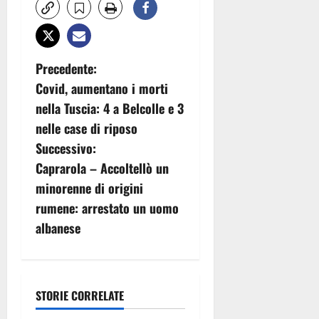
N
Precedente:
Covid, aumentano i morti
a
nella Tuscia: 4 a Belcolle e 3
v
nelle case di riposo
Successivo:
i
Caprarola – Accoltellò un
g
minorenne di origini
rumene: arrestato un uomo
a
albanese
z
i
STORIE CORRELATE
o