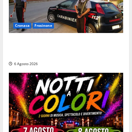
Cronaca
Frosinone
Ceccano – Rapina al Conad: minaccia il cassiere con
la pistola e fugge in camper con il bottino, arresto
lampo
6 Agosto 2026