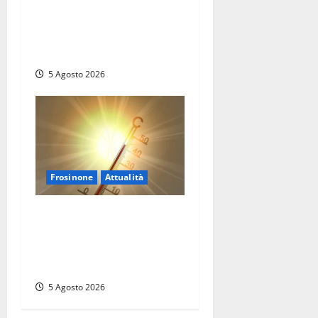
Il SuperEnalotto premia
Viterbo, una vincita al
Poggino
5 Agosto 2026
Frosinone
Attualità
Frosinone ‘brucia’ da un
mese: è record di afa e notti
tropicali. E i temporali
fanno danni
5 Agosto 2026