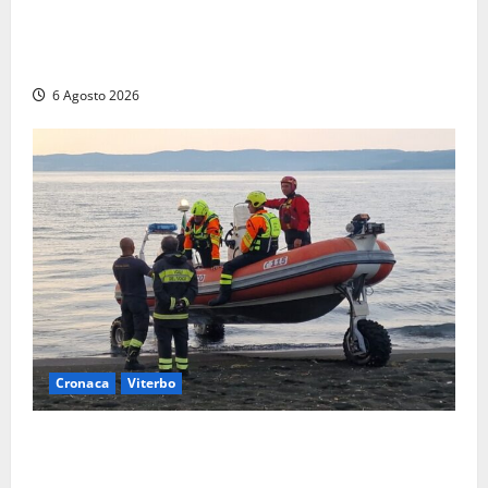
Viterbo, paura in via Murialdo: anziano minaccia di
lanciarsi dal settimo piano, salvato dai soccorritori
(FOTO)
6 Agosto 2026
Cronaca
Viterbo
Imbarcazione si capovolge al Lago di Bolsena,
quattro persone messe in salvo dai vigili del fuoco