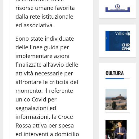
risorse umane favorita
dalla rete istituzionale
ed associativa.
Sono state individuate
delle linee guida per
implementare azioni
finalizzate all’avvio delle
CULTURA
attività necessarie per
affrontare le criticità del
momento: il referente
Vite
–
unico Covid per
L’Un
segnalazioni ed
ampl
informazioni, la Croce
Saba
la
Rossa attiva per spesa
–
No
ed interventi a domicilio
Pian
Tax