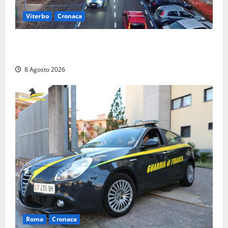
Viterbo
Cronaca
Ancora problemi a Viale Trento, uomo con
precedenti arrestato per violenza e resistenza
8 Agosto 2026
Roma
Cronaca