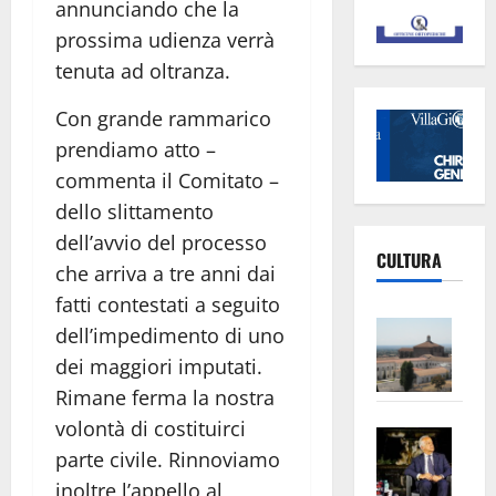
annunciando che la
prossima udienza verrà
tenuta ad oltranza.
Con grande rammarico
prendiamo atto –
commenta il Comitato –
dello slittamento
dell’avvio del processo
CULTURA
che arriva a tre anni dai
fatti contestati a seguito
Vite
dell’impedimento di uno
–
dei maggiori imputati.
L’Un
Rimane ferma la nostra
ampl
volontà di costituirci
Saba
la
parte civile. Rinnoviamo
–
No
inoltre l’appello al
Pian
Tax