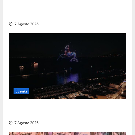
A Civitavecchia quindici giorni di pesce “in strada”
con Il Padellone
7 Agosto 2026
Eventi
Capri si racconta di notte con 500 droni: apre la
serata Antonello Venditti
7 Agosto 2026