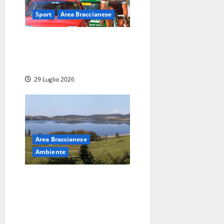
Sport
Area Braccianese
Torna il grande ciclismo: a
settembre si corre il Gran
Premio del Lazio
29 Luglio 2026
Area Braccianese
Ambiente
Parco Bracciano-Martignano
verso un importante
rilancio tra natura e
biodiversità