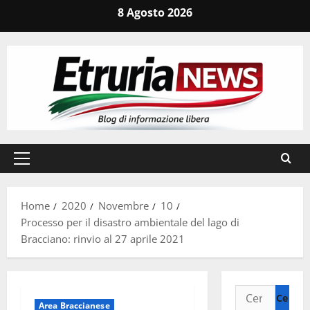
Vai
8 Agosto 2026
al
contenuto
Menu
principale
Home
2020
Novembre
10
Processo per il disastro ambientale del lago di
Bracciano: rinvio al 27 aprile 2021
Ricerca
Area Braccianese