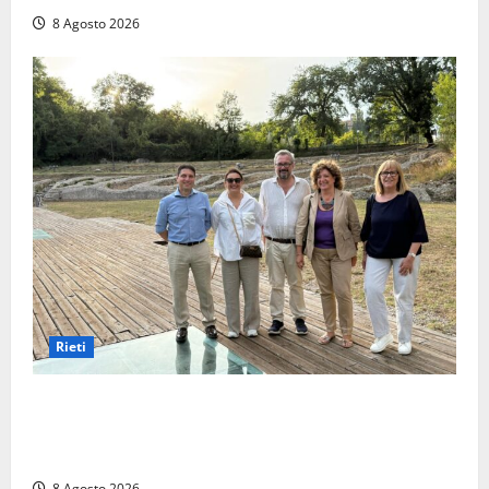
8 Agosto 2026
Rieti
Monteleone Sabino (Ri), l’assessore Rinaldi al
“Trebula Muteasca”: «Fare sistema per valorizzare il
sito archeologico»
8 Agosto 2026