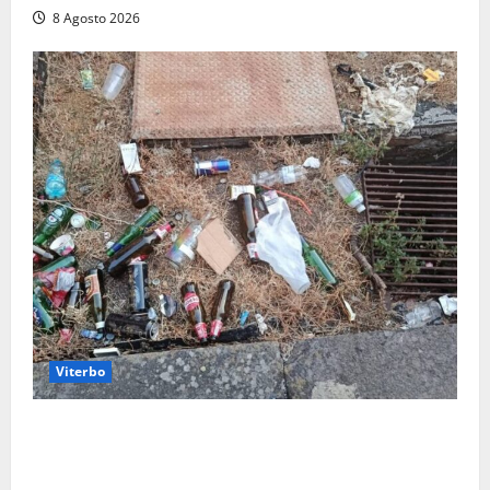
8 Agosto 2026
Viterbo
La denuncia di un commerciante: «Al Sacrario tra
degrado e paura, i miei figli rischiano di perdere
tutto»