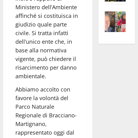
apre
Area
Ministero dell’Ambiente
Vite
la
sogl
affinché si costituisca in
–
rass
Isee
giudizio quale parte
A
atte
a
civile. Si tratta infatti
Omb
anc
26mi
dell’unico ente che, in
Fest
Cont
euro
base alla normativa
Fron
Vald
per
vigente, può chiedere il
e
e
l’an
risarcimento per danno
Gabb
Zang
acca
vis
202
ambientale.
a
Abbiamo accolto con
vis
favore la volontà del
Parco Naturale
Regionale di Bracciano-
Martignano,
rappresentato oggi dal