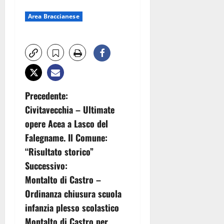
Area Braccianese
N
Precedente:
Civitavecchia – Ultimate
a
opere Acea a Lasco del
v
Falegname. Il Comune:
“Risultato storico”
i
Successivo:
g
Montalto di Castro –
Ordinanza chiusura scuola
a
infanzia plesso scolastico
Montalto di Castro per