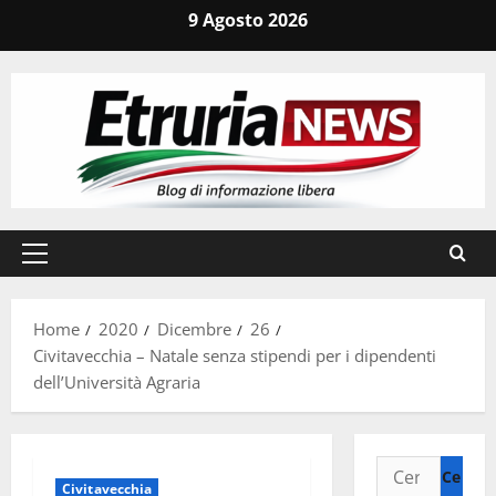
Vai
9 Agosto 2026
al
contenuto
Menu
principale
Home
2020
Dicembre
26
Civitavecchia – Natale senza stipendi per i dipendenti
dell’Università Agraria
Ricerca
Civitavecchia