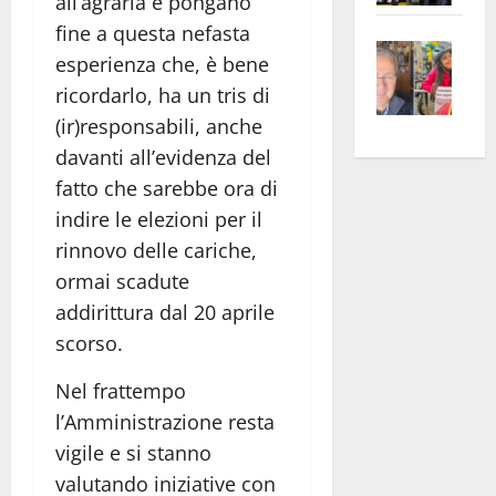
all’agraria e pongano
apre
Area
fine a questa nefasta
Vite
la
sogl
esperienza che, è bene
–
rass
Isee
ricordarlo, ha un tris di
A
atte
a
(ir)responsabili, anche
Omb
anc
26mi
davanti all’evidenza del
Fest
Cont
euro
Fron
Vald
fatto che sarebbe ora di
per
e
e
l’an
indire le elezioni per il
Gabb
Zang
acca
rinnovo delle cariche,
vis
202
ormai scadute
a
addirittura dal 20 aprile
vis
scorso.
Nel frattempo
l’Amministrazione resta
vigile e si stanno
valutando iniziative con