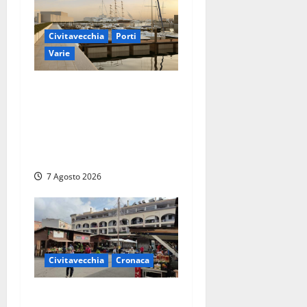
Civitavecchia
Porti
Varie
Marina Yachting,
Civitavecchia svolta: Roma
Marina Yachting Srl
ammessa alle fasi finali
della concessione demaniale
7 Agosto 2026
Civitavecchia
Cronaca
Civitavecchia, lavori al