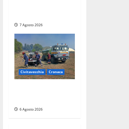
Mercato: modifiche alla
viabilità prorogate (almeno)
fino al 31 dicembre
7 Agosto 2026
Civitavecchia
Cronaca
Civitavecchia – Vasto
incendio al Sasso, maxi
mobilitazione di soccorsi
6 Agosto 2026