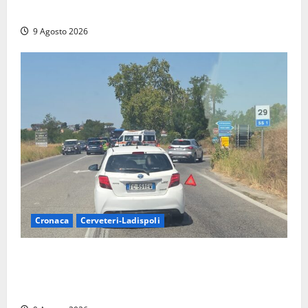
Scossa di terremoto nell’alta Tuscia
9 Agosto 2026
Cronaca
Cerveteri-Ladispoli
Grave incidente sull’Aurelia tra Ladispoli e
Torrimpietra, corsia per Civitavecchia bloccata per
due ore