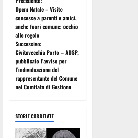
N
Precedente:
Dpcm Natale – Visite
a
concesse a parenti e amici,
v
anche fuori comune: occhio
alle regole
i
Successivo:
g
Civitavecchia Porto – ADSP,
pubblicato l’avviso per
a
l’individuazione del
z
rappresentante del Comune
nel Comitato di Gestione
i
o
n
STORIE CORRELATE
e