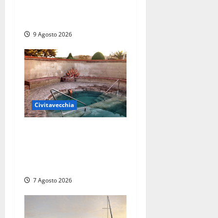
preoccupazione di famiglie
e pazienti
9 Agosto 2026
Civitavecchia
Comune di Civitavecchia
sulle Terme della Ficoncella:
prosegue l’interlocuzione
con la ASL RM4
7 Agosto 2026