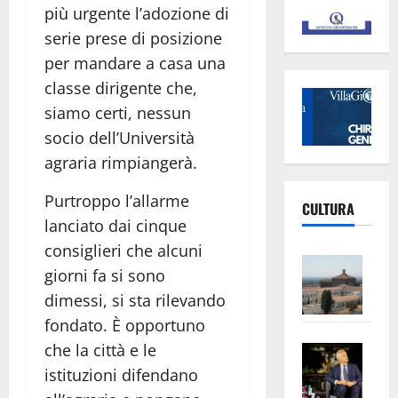
più urgente l’adozione di
serie prese di posizione
per mandare a casa una
classe dirigente che,
siamo certi, nessun
socio dell’Università
agraria rimpiangerà.
Purtroppo l’allarme
CULTURA
lanciato dai cinque
consiglieri che alcuni
Vite
giorni fa si sono
–
dimessi, si sta rilevando
L’Un
fondato. È opportuno
ampl
Saba
la
che la città e le
–
No
istituzioni difendano
Pian
Tax