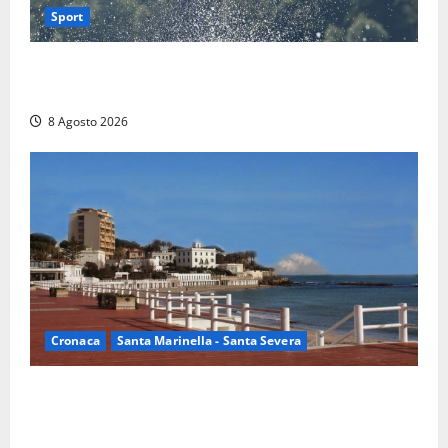
Sport
Rieti – Mondiali di Wakeboard 2026, Noa Gualtieri è
campione del mondo Under 14
8 Agosto 2026
Cronaca
Santa Marinella - Santa Severa
Furti delle chiavi di casa nelle auto, l’allarme arriva
anche a Santa Marinella: “Grazie al libretto i ladri
trovano l’indirizzo”