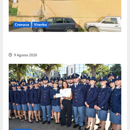
Cronaca
Viterbo
Morte della 23enne Benedetta all’ex consorzio
agrario, fatale il “festino” del compleanno
9 Agosto 2026