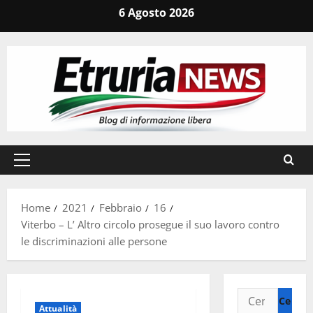
Vai
6 Agosto 2026
al
contenuto
Menu
principale
Home
2021
Febbraio
16
Viterbo – L’ Altro circolo prosegue il suo lavoro contro
le discriminazioni alle persone
Ricerca
Attualità