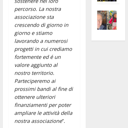
sostenere nel loro
apre
Area
percorso. La nostra
Vite
la
sogl
associazione sta
–
rass
Isee
crescendo di giorno in
A
atte
a
giorno e stiamo
Omb
anc
26mi
lavorando a numerosi
Fest
Cont
euro
Fron
Vald
per
progetti in cui crediamo
e
e
l’an
fortemente ed é un
Gabb
Zang
acca
valore aggiunto al
vis
202
nostro territorio.
a
Parteciperemo ai
vis
prossimi bandi al fine di
ottenere ulteriori
finanziamenti per poter
ampliare le attività della
nostra associazione
“.