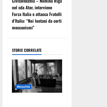
Civitavecchia – Nomina Riga
g
nel cda Ater, interviene
Forza Italia e attacca Fratelli
a
d’Italia: “Noi lontani da certi
z
meccanismi”
i
o
STORIE CORRELATE
n
e
a
r
Attualità
t
Torre di Chia, l’Università
Agraria risponde alle