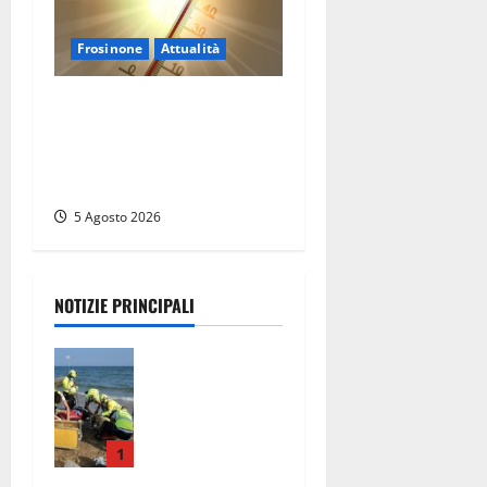
Frosinone
Attualità
Frosinone ‘brucia’ da un
mese: è record di afa e notti
tropicali. E i temporali
fanno danni
5 Agosto 2026
NOTIZIE PRINCIPALI
Tuffo vietato
dal pontile,
muore un
17enne dopo
quattro
1
giorni di