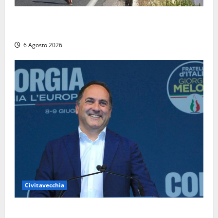
Santa Marinella – Vasto incendio sull’Aurelia: strada
chiusa in entrambe le direzioni (FOTO)
6 Agosto 2026
Civitavecchia
Civitavecchia – Fosso Crepacuore, Grasso (FdI): “Il