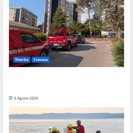
Viterbo
Cronaca
Viterbo, paura in via Murialdo: anziano minaccia di
lanciarsi dal settimo piano, salvato dai soccorritori
(FOTO)
6 Agosto 2026