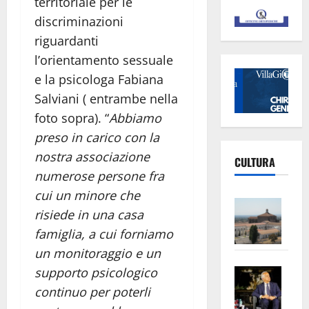
territoriale per le
discriminazioni
riguardanti
l’orientamento sessuale
e la psicologa Fabiana
Salviani ( entrambe nella
foto sopra). “
Abbiamo
preso in carico con la
nostra associazione
CULTURA
numerose persone fra
cui un minore che
Vite
risiede in una casa
–
famiglia, a cui forniamo
L’Un
un monitoraggio e un
ampl
Saba
la
supporto psicologico
–
No
continuo per poterli
Pian
Tax