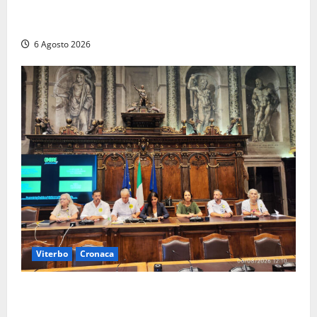
Comune sapeva del parere favorevole al rinnovo
dell’AIA e non ha informato il Consiglio”
6 Agosto 2026
Viterbo
Cronaca
Viterbo – Ombre Festival chiude con successo e
pensa al futuro: “Ora progetto pilota per una Fiera