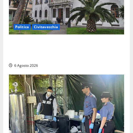
Politica
Civitavecchia
Civitavecchia – Fratelli d’Italia sulle Terme Imperiali:
“Piendibene e Cangani spieghino perché stanno
bloccando un’occasione storica”
6 Agosto 2026