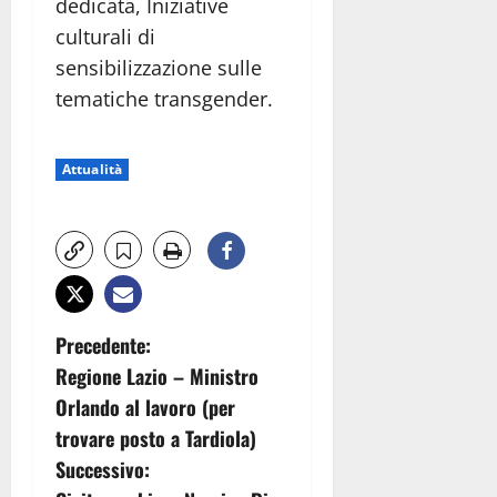
dedicata, Iniziative
culturali di
sensibilizzazione sulle
tematiche transgender.
Attualità
N
Precedente:
Regione Lazio – Ministro
a
Orlando al lavoro (per
v
trovare posto a Tardiola)
Successivo:
i