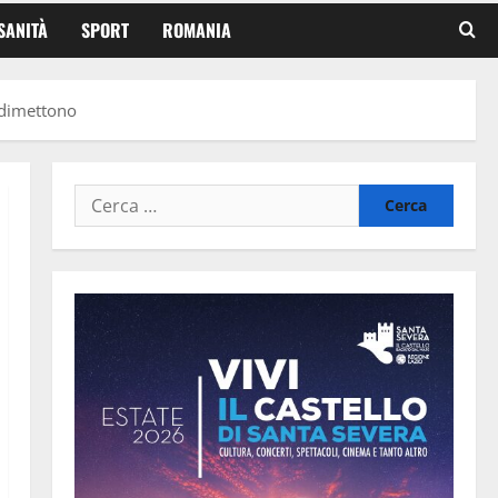
SANITÀ
SPORT
ROMANIA
i dimettono
Ricerca
per: