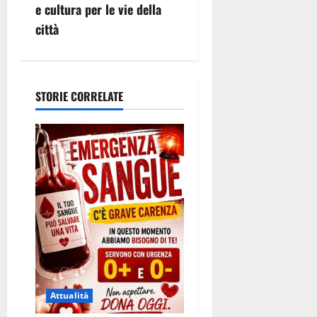
i
e cultura per le vie della
o
città
n
e
STORIE CORRELATE
a
r
t
i
c
o
l
Attualità