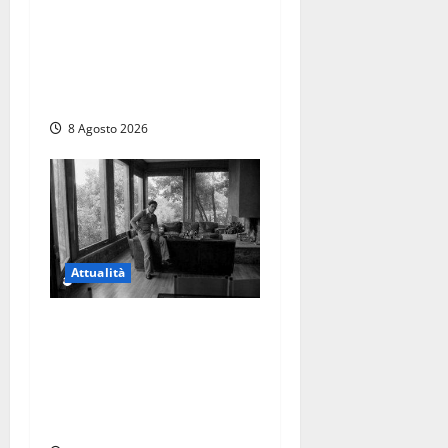
Viterbo – Diffida per la
sindaca Frontini: “La scritta
Remigrazione è ancora al
suo posto”
8 Agosto 2026
Attualità
Torre di Chia, l’Università
Agraria risponde alle
polemiche: “Non è un
esproprio, è l’esecuzione di
una sentenza”