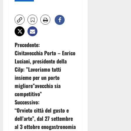
N
Precedente:
Civitavecchia Porto – Enrico
a
Luciani, presidente della
v
Cilp: ”Lavoriamo tutti
insieme per un porto
i
migliore”avecchia sia
g
competitivo”
Successivo:
a
“Orvieto città del gusto e
z
dell’arte”, dal 27 settembre
al 3 ottobre enogastronomia