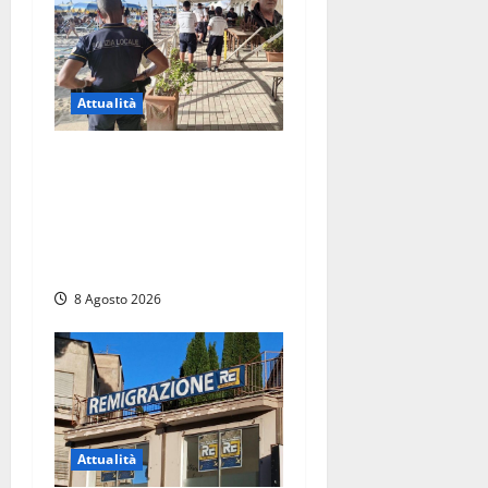
Attualità
Sant’Agostino, la beffa de
“La Scogliera”: il Comune
autorizza il chiosco due
giorni dopo i sigilli, ma lo
stabilimento resta bloccato
8 Agosto 2026
Attualità