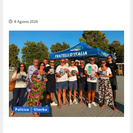
agonia: il giovane carabiniere di Fontana Liri vittima
di un incidente in moto
8 Agosto 2026
Politica
Viterbo
Grande partecipazione ai gazebo di Fratelli d’Italia a
Montalto e Tarquinia