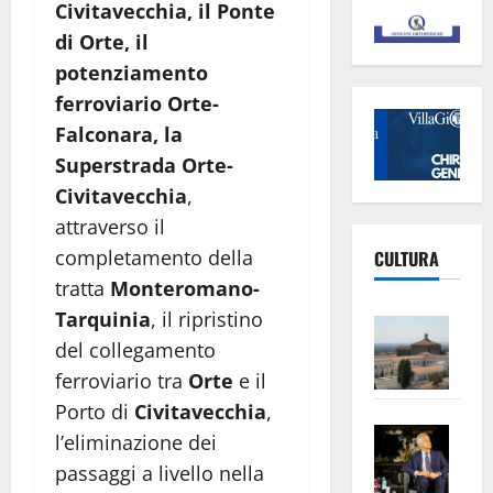
Civitavecchia, il Ponte
di Orte, il
potenziamento
ferroviario Orte-
Falconara, la
Superstrada Orte-
Civitavecchia
,
attraverso il
completamento della
CULTURA
tratta
Monteromano-
Tarquinia
, il ripristino
Vite
del collegamento
–
L’Un
ferroviario tra
Orte
e il
ampl
Porto di
Civitavecchia
,
Saba
la
l’eliminazione dei
–
No
passaggi a livello nella
Pian
Tax