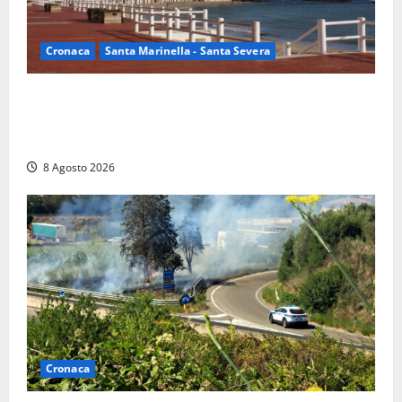
Cronaca
Santa Marinella - Santa Severa
Furti delle chiavi di casa nelle auto, l’allarme arriva
anche a Santa Marinella: “Grazie al libretto i ladri
trovano l’indirizzo”
8 Agosto 2026
Cronaca