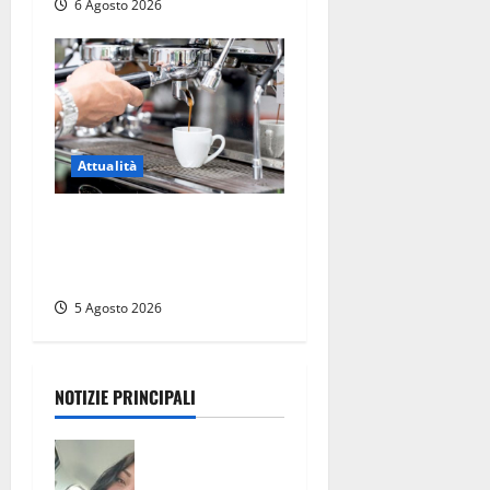
6 Agosto 2026
Attualità
Viterbo – Pubblici esercizi
aperti a Ferragosto, il
comune predispone elenco
5 Agosto 2026
NOTIZIE PRINCIPALI
Aveva
compiuto 23