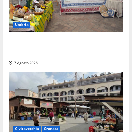
Umbria
Rivotorto, presentata la 37ª Rassegna Antichi
Sapori: dal 14 al 23 agosto il Chiostro di San
Francesco si veste a festa
7 Agosto 2026
Civitavecchia
Cronaca