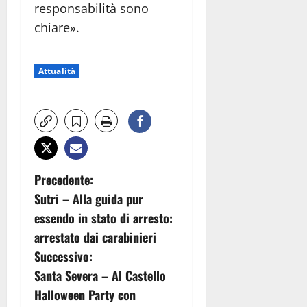
responsabilità sono
chiare».
Attualità
N
Precedente:
Sutri – Alla guida pur
a
essendo in stato di arresto:
v
arrestato dai carabinieri
Successivo:
i
Santa Severa – Al Castello
g
Halloween Party con