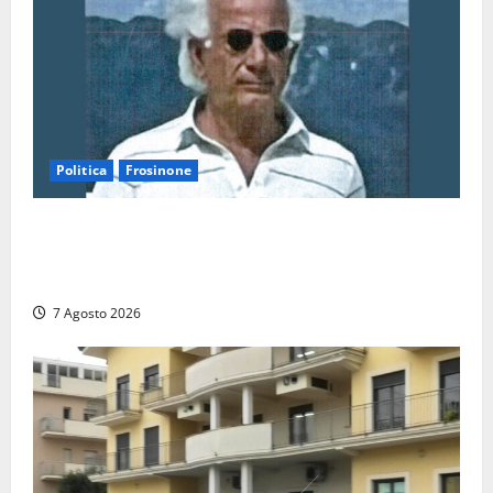
2026
Politica
Frosinone
Verso le elezioni di Frosinone, il Polo Civico si
allarga ancora: ufficiale l’ingresso di Giorgio
Ceccarelli dopo Emanuela Turri
7 Agosto 2026