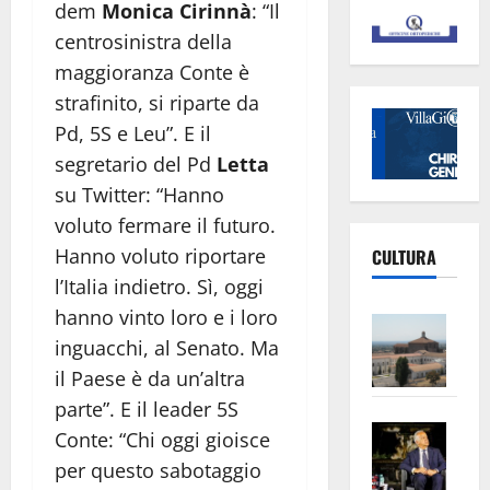
dem
Monica Cirinnà
: “Il
centrosinistra della
maggioranza Conte è
strafinito, si riparte da
Pd, 5S e Leu”. E il
segretario del Pd
Letta
su Twitter: “Hanno
voluto fermare il futuro.
Hanno voluto riportare
CULTURA
l’Italia indietro. Sì, oggi
hanno vinto loro e i loro
Vite
inguacchi, al Senato. Ma
–
L’Un
il Paese è da un’altra
ampl
parte”. E il leader 5S
Saba
la
Conte: “Chi oggi gioisce
–
No
per questo sabotaggio
Pian
Tax