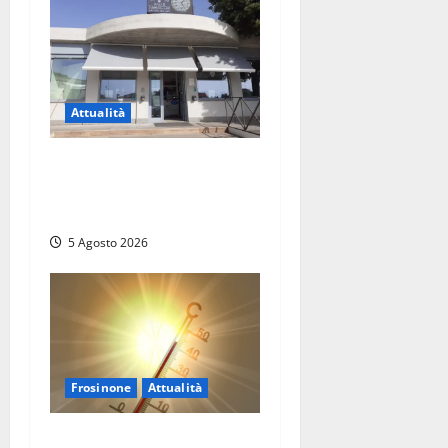
Attualità
Il SuperEnalotto premia
Viterbo, una vincita al
Poggino
5 Agosto 2026
Frosinone
Attualità
Frosinone ‘brucia’ da un