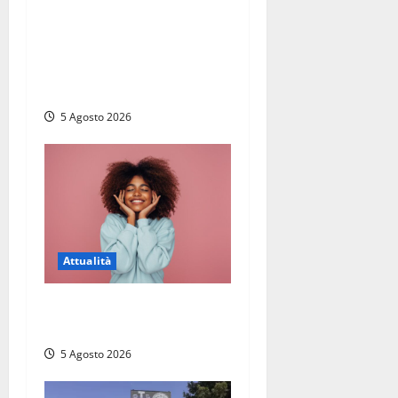
Giuramento per il 233esimo
corso allievi agenti della
Polizia di Stato, tra loro
anche Mattia Salvati di
Montalto di Castro
5 Agosto 2026
Attualità
Prestiti personali: tutte le
opportunità
5 Agosto 2026