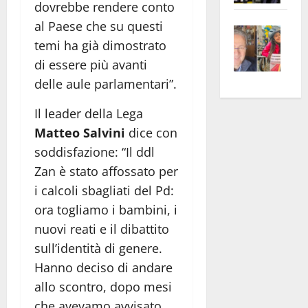
dovrebbe rendere conto
apre
Area
al Paese che su questi
Vite
la
sogl
temi ha già dimostrato
–
rass
Isee
A
di essere più avanti
atte
a
Omb
anc
26mi
delle aule parlamentari”.
Fest
Cont
euro
Il leader della Lega
Fron
Vald
per
Matteo Salvini
dice con
e
e
l’an
Gabb
Zang
acca
soddisfazione: “Il ddl
vis
202
Zan è stato affossato per
a
i calcoli sbagliati del Pd:
vis
ora togliamo i bambini, i
nuovi reati e il dibattito
sull’identità di genere.
Hanno deciso di andare
allo scontro, dopo mesi
che avevamo avvisato