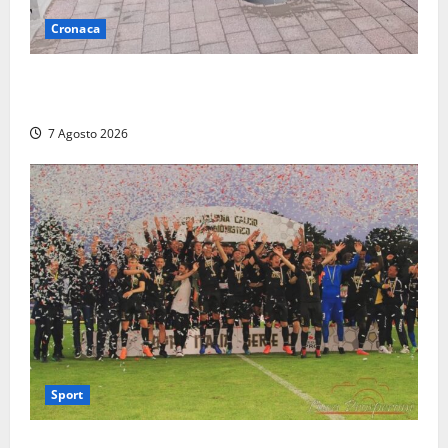
Cronaca
Paura sul lungomare Harmine: giovane in bici cade a
terra durante un attraversamento
7 Agosto 2026
Sport
Serie D, girone G: la nuova Viterbese sogna la