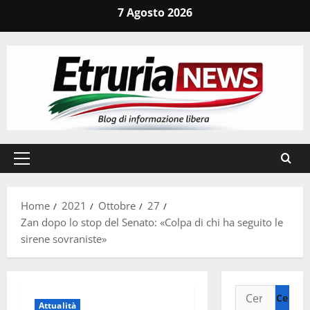
Vai
7 Agosto 2026
al
contenuto
Menu
principale
Home
2021
Ottobre
27
Zan dopo lo stop del Senato: «Colpa di chi ha seguito le
sirene sovraniste»
Ricerca
Attualità