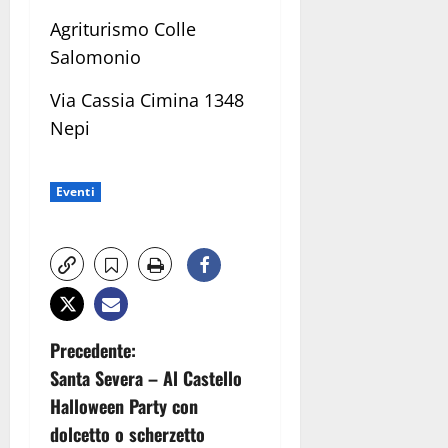
Agriturismo Colle
Salomonio
Via Cassia Cimina 1348
Nepi
Eventi
N
Precedente:
Santa Severa – Al Castello
a
Halloween Party con
v
dolcetto o scherzetto