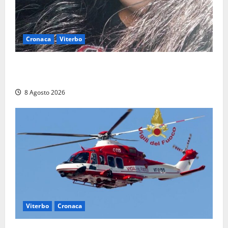
Cronaca
Viterbo
Aveva compiuto 23 anni ieri: Benedetta trovata
morta nell’ex Consorzio agrario
8 Agosto 2026
Viterbo
Cronaca