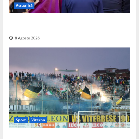
Attualità
L’ultimo saluto a Luigi Cavallari: dal tuffo nel lago di
Vico ai 37 giorni di ricerche
8 Agosto 2026
Sport
Viterbo
La Viterbese riparte dalla Serie D: tre amichevoli a