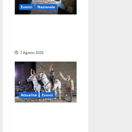
Eventi
Nazionale
ARCANA al Castello dei
Conti Oliva: la pietra del
Montefeltro dialoga con il
Cammino di Francesco
7 Agosto 2026
Attualità
Eventi
Blera, torna “Cavalli in
Piazza” con “RITMO”: lo
spettacolo equestre che