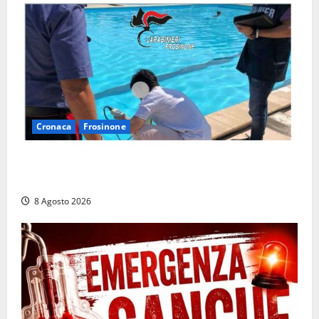
Cronaca
Frosinone
Irregolarità in una piscina di Roccasecca: scattano
la sospensione e una pesante multa
8 Agosto 2026