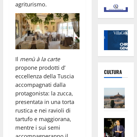
agriturismo.
Il
menù à la carte
propone prodotti d’
CULTURA
eccellenza della Tuscia
accompagnati dalla
Vite
protagonista: la zucca,
–
presentata in una torta
L’Un
rustica e nei ravioli di
ampl
tartufo e maggiorana,
Saba
la
mentre i sui semi
–
No
Pian
Tax
accompagneranno il