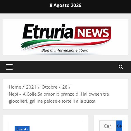
Vai
8 Agosto 2026
al
contenuto
Menu
principale
Home
2021
Ottobre
28
Nepi – A Colle Salomonio pranzo di Halloween tra
giocolieri, galline pelose e tortelli alla zucca
Ricerca
Eventi