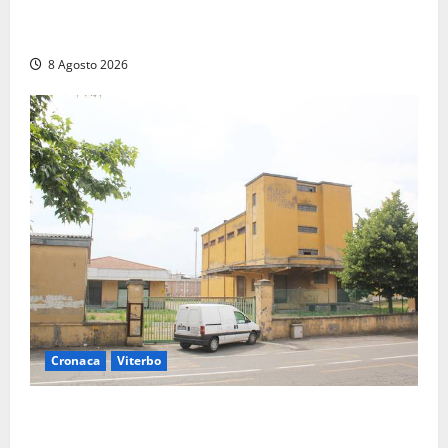
Civitavecchia – Accesso agli atti, il Pd fa chiarezza:
“Non è stato ridotto nessun diritto”
8 Agosto 2026
Cronaca
Viterbo
Viterbo, giovane donna trovata morta nell’ex
Consorzio agrario sulla Teverina