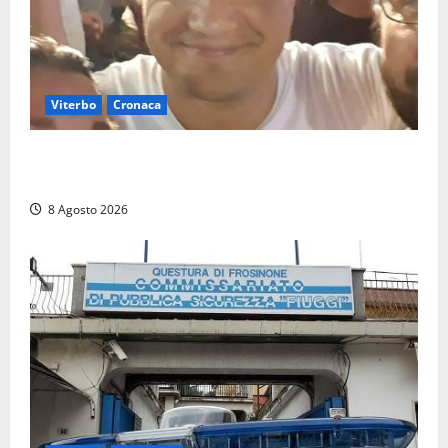
Viterbo
Cronaca
Brutto incidente stradale per Alessio Fiorillo:
Viterbo si stringe al suo “ciuffo”
8 Agosto 2026