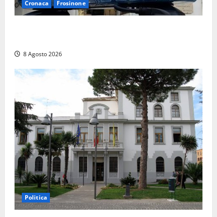
Cronaca
Frosinone
Auto sospetta fermata a Fiuggi: la polizia trova un
coltello, cocaina e hashish. Quattro nei guai
8 Agosto 2026
Politica