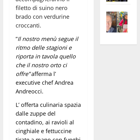
apre
Area
filetto di suino nero
Vite
la
sogl
brado con verdurine
–
rass
Isee
croccanti.
A
atte
a
Omb
anc
26mi
“
Il nostro menù segue il
Fest
Cont
euro
ritmo delle stagioni
e
Fron
Vald
per
riporta in tavola quello
e
e
l’an
che il nostro orto ci
Gabb
Zang
acca
offre”
afferma l’
vis
202
e
xecutive
c
hef Andrea
a
Andreocci.
vis
L’ offerta culinaria spazia
dalle zuppe del
contadino, ai ravioli al
cinghiale e fettuccine
tirate
a mano con funghi