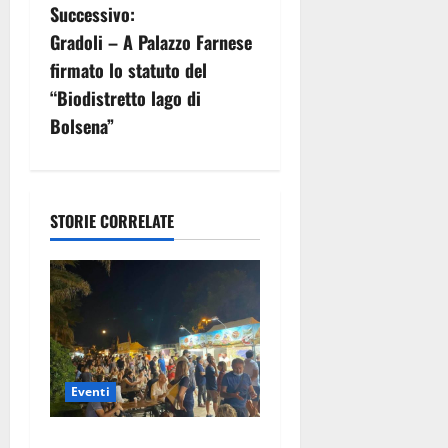
Successivo:
i
Gradoli – A Palazzo Farnese
g
firmato lo statuto del
“Biodistretto lago di
a
Bolsena”
z
i
STORIE CORRELATE
o
n
e
a
Eventi
r
A Civitavecchia quindici