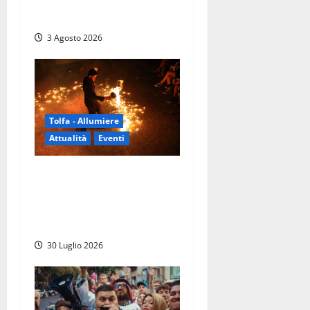
riconnette l’uomo al mondo
reale delle emozioni
3 Agosto 2026
Tolfa - Allumiere
Attualità
Eventi
TolfArte 2026 è la
metamorfosi: torna il
festival più atteso
dell’estate nel Lazio
30 Luglio 2026