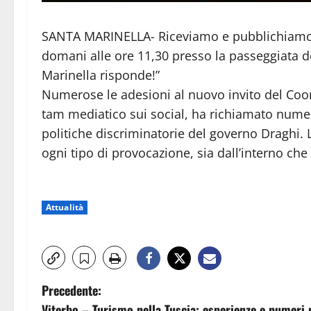
SANTA MARINELLA- Riceviamo e pubblichiamo 
domani alle ore 11,30 presso la passeggiata de
Marinella risponde!”
Numerose le adesioni al nuovo invito del Coo
tam mediatico sui social, ha richiamato numero
politiche discriminatorie del governo Draghi. L
ogni tipo di provocazione, sia dall’interno che 
Attualità
N
Precedente:
Viterbo – Turismo nella Tuscia: esperienze e numeri pr