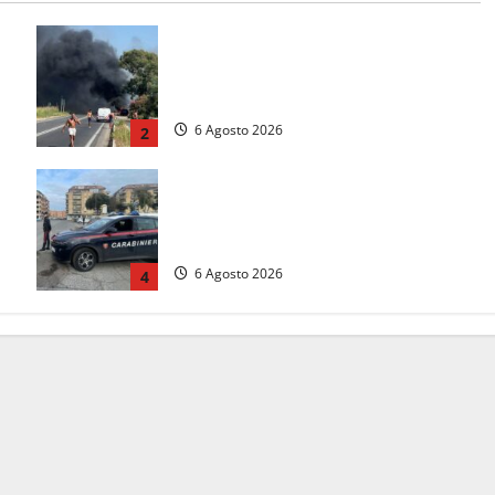
Santa Marinella – Vasto incendio
sull’Aurelia: strada chiusa in
a
entrambe le direzioni (FOTO)
6 Agosto 2026
2
Tarquinia – Inseguimento sulla
Tuscanese: 25enne senza patente
fermato dopo la fuga in auto
6 Agosto 2026
4