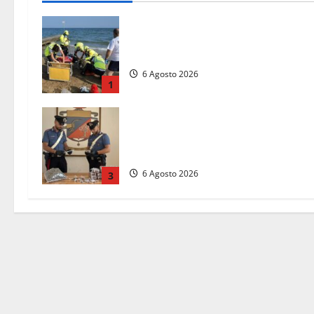
Tuffo vietato dal pontile, muore un
17enne dopo quattro giorni di agoni
6 Agosto 2026
1
Blitz dei Carabinieri a Ladispoli: in
una casa trovati 7 kg di hashish e
una donna chiusa a chiave
6 Agosto 2026
3