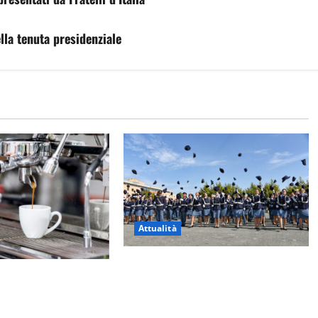
la tenuta presidenziale
Attualità
Giuramento per il 233esimo corso
ici esercizi aperti a
allievi agenti della Polizia di Stato,
l comune predispone
tra loro anche Mattia Salvati di