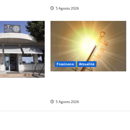
Montalto di Castro
5 Agosto 2026
Frosinone
Attualità
Frosinone ‘brucia’ da un mese: è
to premia Viterbo,
record di afa e notti tropicali. E i
 Poggino
temporali fanno danni
5 Agosto 2026