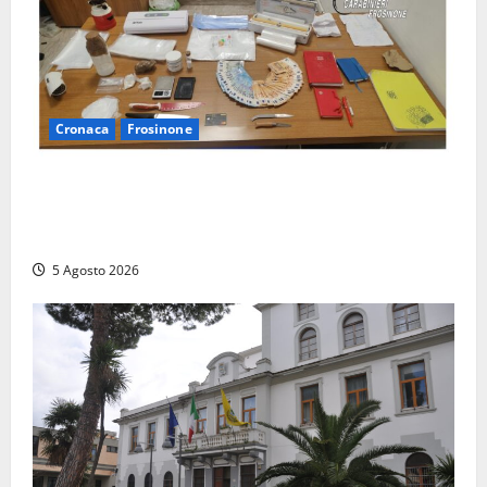
Cronaca
Frosinone
(FOTO) Frosinone, il ‘fiume del crack’: conquistato
sul Cosa il fortino della droga, 4 arresti…
multietnici
5 Agosto 2026