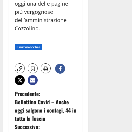
oggi una delle pagine
più vergognose
dell’amministrazione
Cozzolino.
Civitavecchia
N
Precedente:
Bollettino Covid – Anche
a
oggi salgono i contagi, 44 in
v
tutta la Tuscia
Successivo: