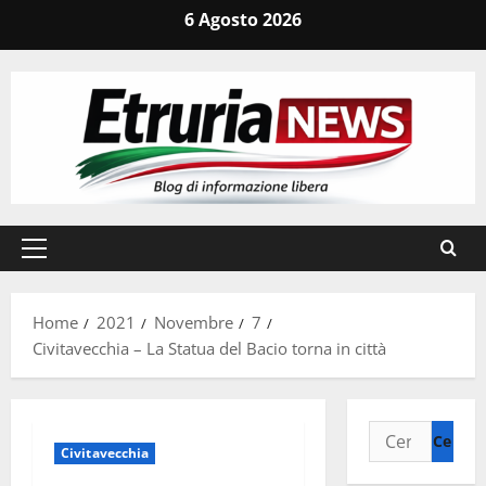
Vai
6 Agosto 2026
al
contenuto
Menu
principale
Home
2021
Novembre
7
Civitavecchia – La Statua del Bacio torna in città
Ricerca
Civitavecchia
per: