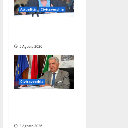
Attualità
Civitavecchia
Civitavecchia – Gianni
Moscherini è finalmente
tornato a casa
5 Agosto 2026
Civitavecchia
Civitavecchia – Un libro per
l’estate e per i giovani:
“Volevo solo cantare” del
generale GdF Emilio Errigo
3 Agosto 2026