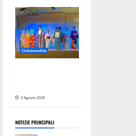
Civitavecchia
Civitavecchia – Torna il
Festival Porta d’Oriente,
sostenuto dal contributo
della Città Metropolitana
3 Agosto 2026
NOTIZIE PRINCIPALI