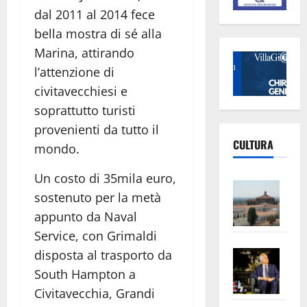
dal 2011 al 2014 fece
bella mostra di sé alla
Marina, attirando
l’attenzione di
civitavecchiesi e
soprattutto turisti
provenienti da tutto il
CULTURA
mondo.
Un costo di 35mila euro,
Vite
sostenuto per la metà
–
appunto da Naval
L’Un
Service, con Grimaldi
ampl
Saba
la
disposta al trasporto da
–
No
South Hampton a
Pian
Tax
Civitavecchia, Grandi
apre
Area