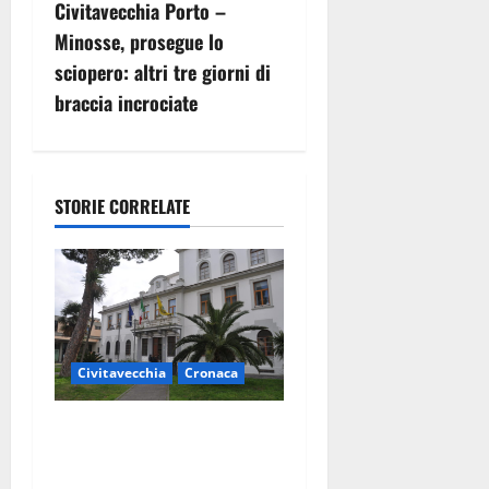
i
Civitavecchia Porto –
g
Minosse, prosegue lo
sciopero: altri tre giorni di
a
braccia incrociate
z
i
STORIE CORRELATE
o
n
e
a
Civitavecchia
Cronaca
r
Fratelli
t
d’Italia Civitavecchia:
“Precedente gravissimo.