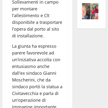
Sollevamenti in campo
Vite
la
sogl
per montare
–
rass
Isee
l’allestimento e Clt
A
atte
a
disponibile a trasportare
Omb
anc
26mi
Fest
l’opera dal porto al sito
Cont
euro
Fron
Vald
per
di installazione.
e
e
l’an
La giunta ha espresso
Gabb
Zang
acca
parere favorevole ad
vis
202
a
un’iniziativa accolta con
vis
entusiasmo anche
dall’ex sindaco Gianni
Moscherini, che da
sindaco portò la statua a
Civitavecchia e parla di
un’operazione di
immagine importante