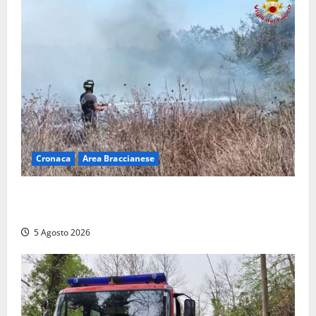
Cronaca
Area Braccianese
Vasto incendio ad Anguillara, fiamme vicino alle
abitazioni: mobilitati i Vigili del fuoco
5 Agosto 2026