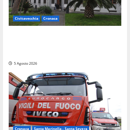
Civitavecchia
Cronaca
Fratelli d’Italia Civitavecchia: “Precedente
gravissimo. Sindaco e Presidente del Consiglio
calpestano diritti dell’opposizione. Piena solidarietà
a Frascarelli”
5 Agosto 2026
Cronaca
Santa Marinella - Santa Severa