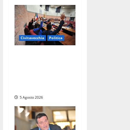
Civitavecchia
Politica
Civitavecchia – Piendibene
non risponde alle
interrogazioni e Di Gennaro
non fa rispettare
regolamento, opposizione
abbandona l’aula
5 Agosto 2026