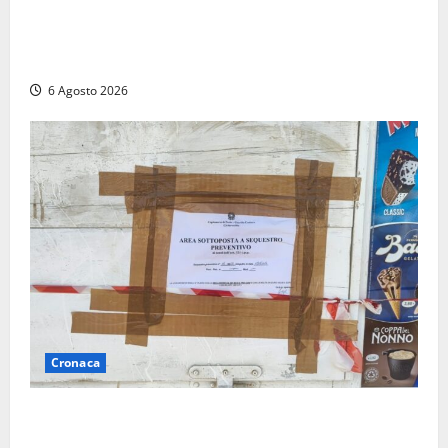
Nucleare: il Parlamento amplia il perimetro delle
attività di Sogin. Dopo il reattore RTS-1 del Cisam
anche il covertitore Euracos di Pavia
6 Agosto 2026
Cronaca
Tarquinia – Sant’Agostino, il Comune chiude un
chiosco dello stabilimento “La Scogliera”