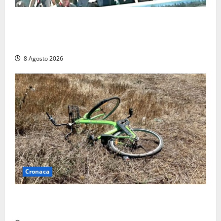
“Cgil volta le spalle a La Russa e Sberna” a
Marcinelle, Meloni: “Gesto vergognoso”. Landini
replica: “Falso”
8 Agosto 2026
Cronaca
Allarme biciclette a Montalto Marina: «Furti
ovunque, ormai sembra un bike sharing illegale»