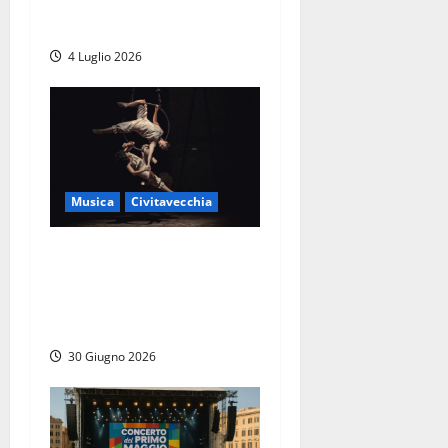
di Ultimo, attesi 250mila
fan
4 Luglio 2026
Musica
Civitavecchia
«Storie di Viaggio» di
Materiaviva alla Cittadella
della Musica di
Civitavecchia
30 Giugno 2026