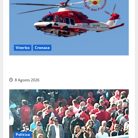
Viterbo
Cronaca
Scattano le ricerche per un piccolo elicottero
precipitato a Sutri: era un falso allarme
8 Agosto 2026
Politica