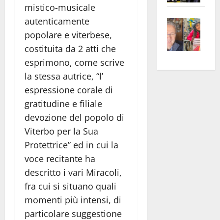
mistico-musicale
apre
Area
autenticamente
Vite
la
sogl
–
rass
Isee
popolare e viterbese,
A
atte
a
costituita da 2 atti che
Omb
anc
26mi
esprimono, come scrive
Fest
Cont
euro
la stessa autrice, “l’
Fron
Vald
per
espressione corale di
e
e
l’an
gratitudine e filiale
Gabb
Zang
acca
devozione del popolo di
vis
202
Viterbo per la Sua
a
vis
Protettrice” ed in cui la
voce recitante ha
descritto i vari Miracoli,
fra cui si situano quali
momenti più intensi, di
particolare suggestione