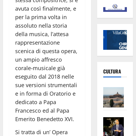
stessa compositrice, si è
avuta così finalmente, e
per la prima volta in
assoluto nella storia
della musica, l’attesa
rappresentazione
scenica di questa opera,
un ampio affresco
corale-musicale già
CULTURA
eseguito dal 2018 nelle
sue versioni strumentali
Vite
e in forma di Oratorio e
–
dedicato a Papa
L’Un
Francesco ed al Papa
ampl
Emerito Benedetto XVI.
Saba
la
–
No
Si tratta di un’ Opera
Pian
Tax