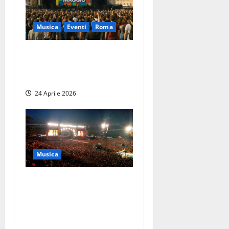
Musica
Eventi
Roma
Primo Maggio, anche Emma
sul palco del Concertone a
Roma
24 Aprile 2026
Musica
Roma – Grande concerto di
Capodanno, il meglio della
musica italiana (gratis) a
Circo Massimo