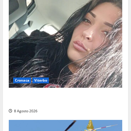
Cronaca
Viterbo
Aveva compiuto 23 anni ieri: Benedetta trovata
morta nell’ex Consorzio agrario
8 Agosto 2026