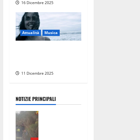
16 Dicembre 2025
Attualità
Musica
Viterbo, Musica, Noemi Nori
in concerto al Teatro San
Leonardo
11 Dicembre 2025
NOTIZIE PRINCIPALI
Escursionisti
si perdono
durante la
bufera nelle