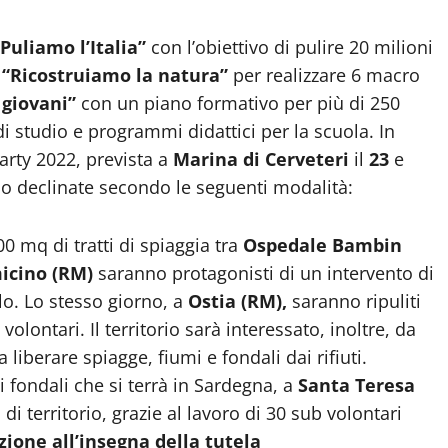
“Puliamo l’Italia”
con l’obiettivo di pulire 20 milioni
;
“Ricostruiamo la natura”
per realizzare 6 macro
giovani”
con un piano formativo per più di 250
i studio e programmi didattici per la scuola. In
arty 2022, prevista a
Marina di Cerveteri
il
23
e
no declinate secondo le seguenti modalità:
00 mq di tratti di spiaggia tra
Ospedale Bambin
icino (RM)
saranno protagonisti di un intervento di
lo. Lo stesso giorno, a
Ostia (RM),
saranno ripuliti
olontari. Il territorio sarà interessato, inoltre, da
 liberare spiagge, fiumi e fondali dai rifiuti.
i fondali che si terrà in Sardegna, a
Santa Teresa
di territorio, grazie al lavoro di 30 sub volontari
ione all’insegna della tutela