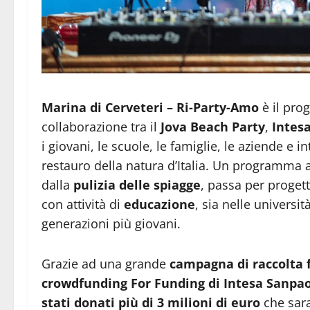
Marina di Cerveteri – Ri-Party-Amo
è il pro
collaborazione tra il
Jova Beach Party
,
Intes
i giovani, le scuole, le famiglie, le aziende e 
restauro della natura d’Italia. Un programma art
dalla
pulizia delle spiagge
, passa per progett
con attività di
educazione
, sia nelle universi
generazioni più giovani.
Grazie ad una grande
campagna di raccolta 
crowdfunding For Funding di Intesa Sanpao
stati
donati più di 3 milioni di euro
che sara