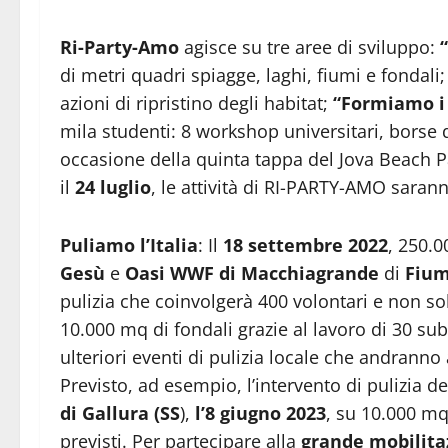
Ri-Party-Amo
agisce su tre aree di sviluppo:
di metri quadri spiagge, laghi, fiumi e fondali
azioni di ripristino degli habitat;
“Formiamo i 
mila studenti: 8 workshop universitari, borse d
occasione della quinta tappa del Jova Beach P
il
24 luglio
, le attività di RI-PARTY-AMO saran
Puliamo l’Italia
: Il
18 settembre 2022
, 250.0
Gesù
e
Oasi WWF di Macchiagrande
di
Fium
pulizia che coinvolgerà 400 volontari e non so
10.000 mq di fondali grazie al lavoro di 30 sub v
ulteriori eventi di pulizia locale che andranno a
Previsto, ad esempio, l’intervento di pulizia de
di Gallura (SS
),
l’8 giugno 2023
, su 10.000 mq 
previsti. Per partecipare alla
grande mobilitaz