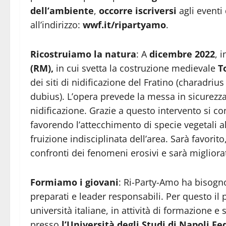
dell’ambiente
,
occorre iscriversi
agli eventi 
all’indirizzo:
wwf.it/ripartyamo
.
Ricostruiamo la natura
: A
dicembre 2022
, 
(RM),
in cui svetta la costruzione medievale
T
dei siti di nidificazione del Fratino (charadriu
dubius). L’opera prevede la messa in sicurezza 
nidificazione. Grazie a questo intervento si con
favorendo l’attecchimento di specie vegetali a
fruizione indisciplinata dell’area. Sarà favorito
confronti dei fenomeni erosivi e sarà migliorata
Formiamo i giovani
: Ri-Party-Amo ha bisogno
preparati e leader responsabili. Per questo il 
università italiane, in attività di formazione e
presso
l’Università degli Studi di Napoli Fed