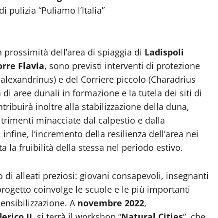
di pulizia “Puliamo l’Italia”
in prossimità dell’area di spiaggia di
Ladispoli
orre Flavia
, sono previsti interventi di protezione
s alexandrinus) e del Corriere piccolo (Charadrius
di aree dunali in formazione e la tutela dei siti di
tribuirà inoltre alla stabilizzazione della duna,
ltrimenti minacciate dal calpestio e dalla
, infine, l’incremento della resilienza dell’area nei
 la fruibilità della stessa nel periodo estivo.
 di alleati preziosi: giovani consapevoli, insegnanti
progetto coinvolge le scuole e le più importanti
 sensibilizzazione. A
novembre 2022
,
erico II
, si terrà il workshop “
Natural Cities
“, che