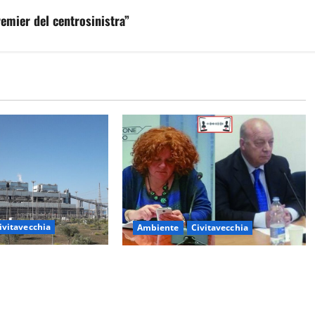
remier del centrosinistra”
ivitavecchia
Ambiente
Civitavecchia
– Tvn, il Comitato
Civitavecchia – Fosso Crepacuore,
osco”: “Bene la fine
la Regione Lazio chiude la
a il bosco va
Conferenza di Servizi: sì al rinnovo