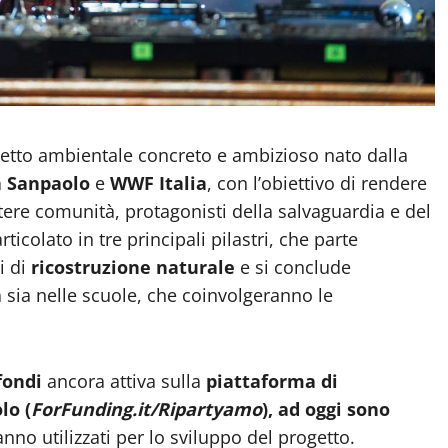
getto ambientale concreto e ambizioso nato dalla
a Sanpaolo
e
WWF Italia
, con l’obiettivo di rendere
intere comunità, protagonisti della salvaguardia e del
icolato in tre principali pilastri, che parte
i di
ricostruzione naturale
e si conclude
tà sia nelle scuole, che coinvolgeranno le
fondi
ancora attiva sulla
piattaforma di
lo (
ForFunding.it/Ripartyamo
),
ad oggi sono
nno utilizzati per lo sviluppo del progetto.