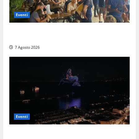
Eventi
A Civitavecchia quindici giorni di pesce “in strada”
con Il Padellone
7 Agosto 2026
Eventi
Capri si racconta di notte con 500 droni: apre la