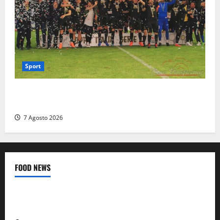
Sport
Serie D, girone G: la nuova Viterbese sogna la
promozione in un raggruppamento alla portata
7 Agosto 2026
FOOD NEWS
Food News
Viterbo
A Castiglione in Teverina la 41esima festa del Vino: cantine
aperte, musica e spettacolo