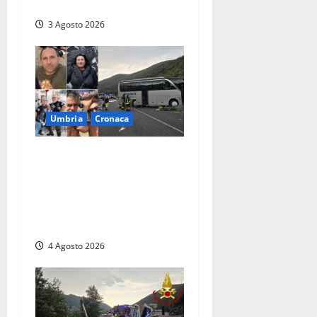
diminuisce”
3 Agosto 2026
Umbria
Cronaca
Strage sulla Rieti-Terni, il
bilancio si aggrava ancora:
sette morti e oltre 30 feriti.
Una vittima è deceduta in
ospedale
4 Agosto 2026