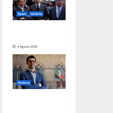
Sport
Umbria
Gaucci is back: il Perugia
torna di famiglia, e il primo
atto è già un caso
4 Agosto 2026
Umbria
Umbria – Baglioni (Lega):
“A Città di Castello aumenta
la TARI mentre a Umbertide