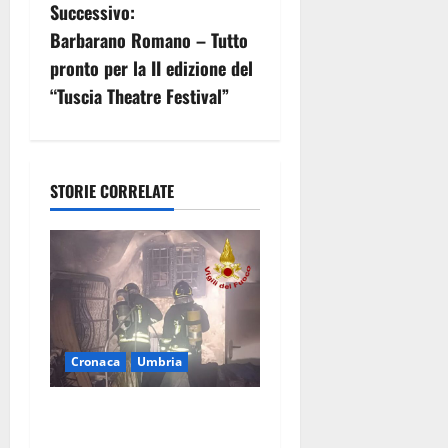
v
Successivo:
Barbarano Romano – Tutto
i
pronto per la II edizione del
g
“Tuscia Theatre Festival”
a
z
STORIE CORRELATE
i
o
n
e
Cronaca
Umbria
a
Panico nella notte ad
r
Amelia: appartamento