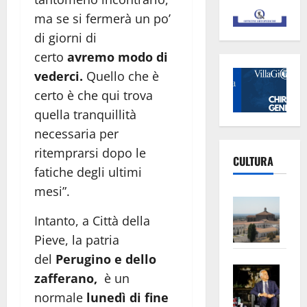
ma se si fermerà un po’
di giorni di
certo
avremo modo di
vederci.
Quello che è
certo è che qui trova
quella tranquillità
necessaria per
ritemprarsi dopo le
CULTURA
fatiche degli ultimi
mesi”.
Vite
–
Intanto, a Città della
L’Un
Pieve, la patria
ampl
del
Perugino e dello
Saba
la
zafferano,
è un
–
No
normale
lunedì di fine
Pian
Tax