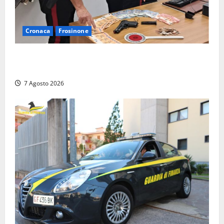
Cronaca
Frosinone
Assalto armato al Conad di Ceccano: lo schianto in
camper e l’arresto lampo a Frosinone
7 Agosto 2026