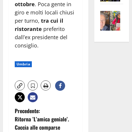
ottobre
. Poca gente in
apre
Area
giro e molti locali chiusi
Vite
la
sogl
–
per turno,
tra cui il
rass
Isee
A
atte
a
ristorante
preferito
Omb
anc
26mi
dall’ex presidente del
Fest
Cont
euro
consiglio.
Fron
Vald
per
e
e
l’an
Gabb
Zang
Umbria
acca
vis
202
a
vis
N
Precedente:
Ritorna ’L’amica geniale’.
a
Caccia alle comparse