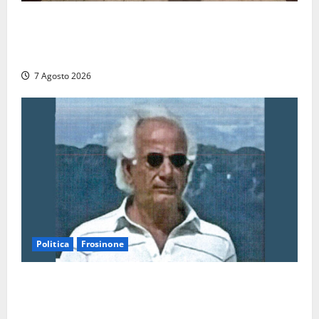
Ascensori chiusi durante la Fiera del Vino a
Montefiascone: volano stracci tra Manzi, Paolini e De
Santis “in diretta” social
7 Agosto 2026
Politica
Frosinone
Verso le elezioni di Frosinone, il Polo Civico si
allarga ancora: ufficiale l’ingresso di Giorgio
Ceccarelli dopo Emanuela Turri