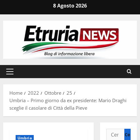
Vai
8 Agosto 2026
al
contenuto
Menu
principale
Home
2022
Ottobre
25
Umbria – Primo giorno da ex presidente: Mario Draghi
sceglie il casolare di Città della Pieve
Ricerca
Umbria