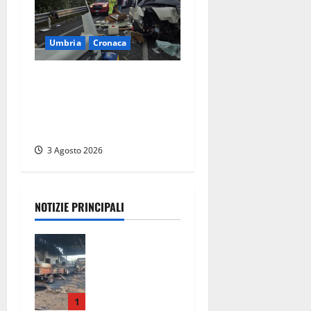
Umbria
Cronaca
Tragedia sulla Rieti-Terni,
sei morti e 34 i feriti.
Proietti: «Uno scenario di
guerra»
3 Agosto 2026
NOTIZIE PRINCIPALI
Strage di
bestiame in
un
devastante
incendio in
1