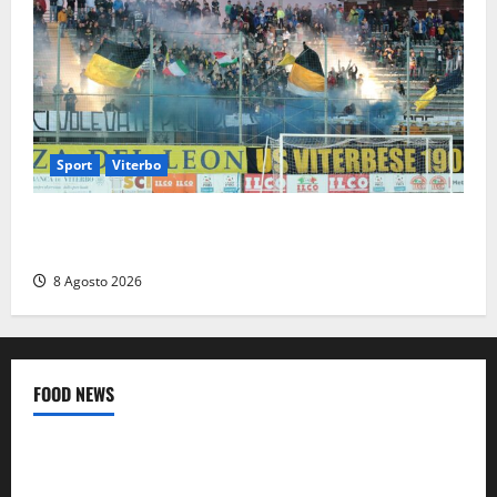
Sport
Viterbo
La Viterbese riparte dalla Serie D: tre amichevoli a
Chianciano, poi il debutto in Coppa Italia con l’Anzio
8 Agosto 2026
FOOD NEWS
Food News
Viterbo
A Castiglione in Teverina la 41esima festa del Vino: cantine
aperte, musica e spettacolo