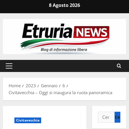
Vai
8 Agosto 2026
al
contenuto
Menu
principale
Home
2023
Gennaio
6
Civitavecchia – Oggi si inaugura la ruota panoramica
Ricerca
Civitavecchia
per: