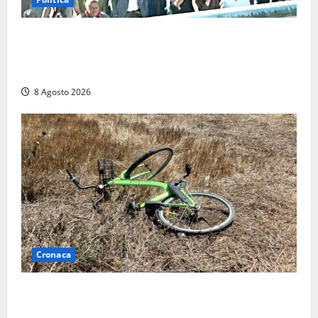
“Cgil volta le spalle a La Russa e Sberna” a
Marcinelle, Meloni: “Gesto vergognoso”. Landini
replica: “Falso”
8 Agosto 2026
Cronaca
Allarme biciclette a Montalto Marina: «Furti
ovunque, ormai sembra un bike sharing illegale»