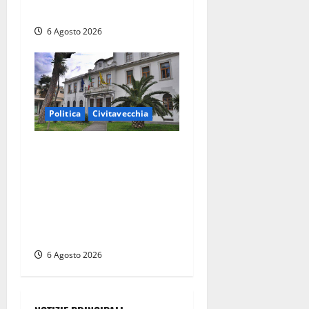
il Consiglio”
6 Agosto 2026
Politica
Civitavecchia
Civitavecchia – Fratelli
d’Italia sulle Terme
Imperiali: “Piendibene e
Cangani spieghino perché
stanno bloccando
un’occasione storica”
6 Agosto 2026