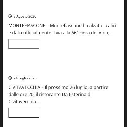
Preziose,
Montefiascone brinda alla sua Fiera del Vino: inaugurazione
aperte
da record per la 66ª edizione
le
iscrizioni
3 Agosto 2026
al
Concorso
MONTEFIASCONE – Montefiascone ha alzato i calici
regionale
del
e dato ufficialmente il via alla 66ª Fiera del Vino,...
Lazio
Leggi
Leggi tutto
di
Food News
più
su
Montefiascone
brinda
Stecca x Esterina: una serata a quattro mani tra Roma e il
alla
mare di Civitavecchia
sua
Fiera
24 Luglio 2026
del
Vino:
CIVITAVECCHIA – Il prossimo 26 luglio, a partire
inaugurazione
da
dalle ore 20, il ristorante Da Esterina di
record
per
Civitavecchia...
la
66ª
edizione
Leggi
Leggi tutto
di
Cronaca
Food News
Viterbo
più
su