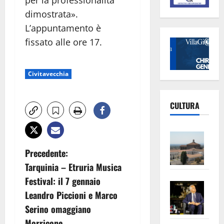
dimostrata».
L’appuntamento è
fissato alle ore 17.
Civitavecchia
CULTURA
Vite
–
N
Precedente:
L’Un
Tarquinia – Etruria Musica
a
ampl
Festival: il 7 gennaio
Saba
la
v
Leandro Piccioni e Marco
–
No
Serino omaggiano
Pian
Tax
i
apre
Area
Morricone