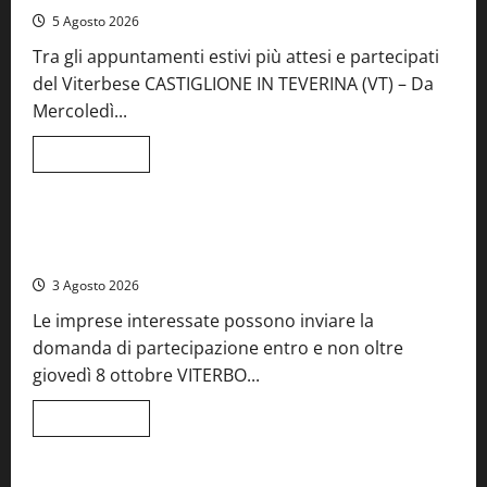
5 Agosto 2026
Tra gli appuntamenti estivi più attesi e partecipati
del Viterbese CASTIGLIONE IN TEVERINA (VT) – Da
Mercoledì...
Leggi
Leggi tutto
di
Food News
più
su
A
Castiglione
Birre Preziose, aperte le iscrizioni al Concorso regionale
in
del Lazio
Teverina
la
3 Agosto 2026
41esima
festa
Le imprese interessate possono inviare la
del
Vino:
domanda di partecipazione entro e non oltre
cantine
aperte,
giovedì 8 ottobre VITERBO...
musica
e
spettacolo
Leggi
Leggi tutto
di
Viterbo
Food News
più
su
Birre