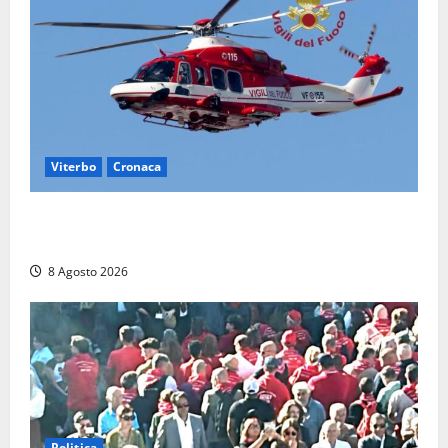
Viterbo
Cronaca
Scattano le ricerche per un piccolo elicottero
precipitato a Sutri: era un falso allarme
8 Agosto 2026
Politica