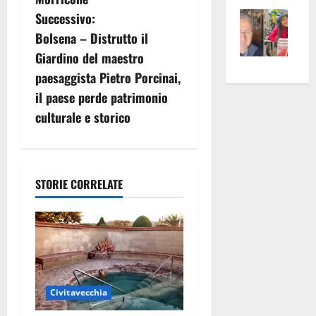
Vite
la
g
sogl
Successivo:
–
rass
Isee
Bolsena – Distrutto il
a
A
atte
a
Giardino del maestro
Omb
anc
26mi
z
paesaggista Pietro Porcinai,
Fest
Cont
euro
il paese perde patrimonio
Fron
Vald
per
i
culturale e storico
e
e
l’an
o
Gabb
Zang
acca
vis
202
n
a
STORIE CORRELATE
vis
e
a
r
t
Civitavecchia