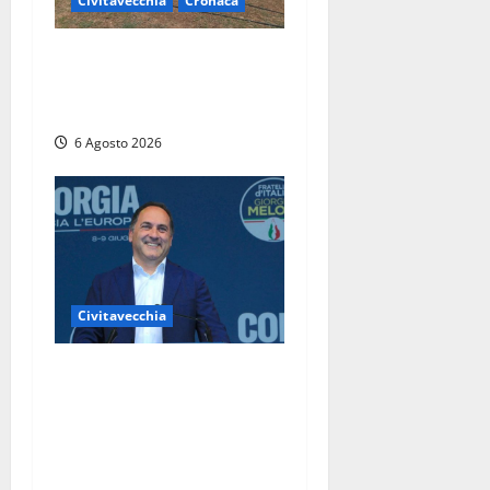
Civitavecchia
Cronaca
Civitavecchia – Vasto
incendio al Sasso, maxi
mobilitazione di soccorsi
6 Agosto 2026
Civitavecchia
Civitavecchia – Fosso
Crepacuore, Grasso (FdI): “Il
Comune sapeva del parere
favorevole al rinnovo
dell’AIA e non ha informato