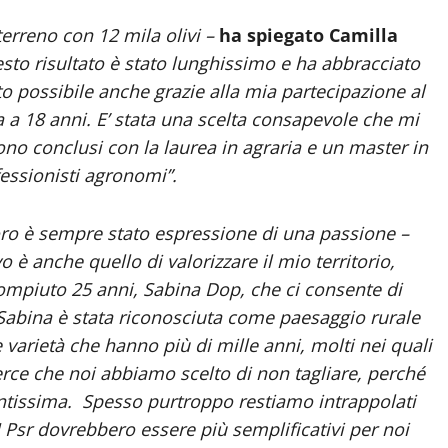
terreno con 12 mila olivi –
ha spiegato Camilla
sto risultato è stato lunghissimo e ha abbracciato
to possibile anche grazie alla mia partecipazione al
a a 18 anni. E’ stata una scelta consapevole che mi
ono conclusi con la laurea in agraria e un master in
rofessionisti agronomi”.
oro è sempre stato espressione di una passione –
vo è anche quello di valorizzare il mio territorio,
ompiuto 25 anni, Sabina Dop, che ci consente di
a Sabina è stata riconosciuta come paesaggio rurale
e varietà che hanno più di mille anni, molti nei quali
erce che noi abbiamo scelto di non tagliare, perché
ntissima. Spesso purtroppo restiamo intrappolati
 I Psr dovrebbero essere più semplificativi per noi