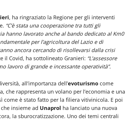
ieri
, ha ringraziato la Regione per gli interventi
e.
“C’è stata una cooperazione tra tutti gli
rgia hanno lavorato anche al bando dedicato al Km0
ondamentale per l’agricoltura del Lazio e di
anno ancora cercando di risollevarsi dalla crisi
 il Covid, ha sottolineato Granieri:
“L’assessore
imo lavoro di grande e incessante operatività”.
iversità, all’importanza dell’
evoturismo
come
cola, che rappresenta un volano per l’economia e una
 come è stato fatto per la filiera vitivinicola. E poi
o, che insieme ad
Unaprol
ha lanciato una nuova
cora, la sburocratizzazione. Uno dei temi centrali