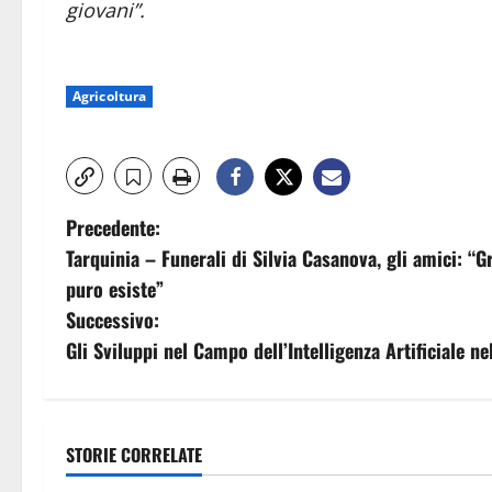
giovani”.
Agricoltura
N
Precedente:
Tarquinia – Funerali di Silvia Casanova, gli amici: “
a
puro esiste”
v
Successivo:
Gli Sviluppi nel Campo dell’Intelligenza Artificiale ne
i
g
a
STORIE CORRELATE