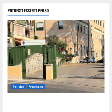
ritrovata
sana e salva
POTRESTI ESSERTI PERSO
5 Agosto
2026
Politica
Frosinone
Ceccano, Sanità: la Regione e il centrodestra
‘firmano’ il decreto per la Casa della Comunità e