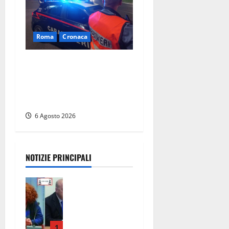
Roma
Cronaca
Roma Eur, maxi controlli dei
carabinieri: due arresti per
rapina, quattro denunce e
sanzioni ai locali
6 Agosto 2026
NOTIZIE PRINCIPALI
Civitavecchi
a – Fosso
Crepacuore,
la Regione
Lazio chiude
1