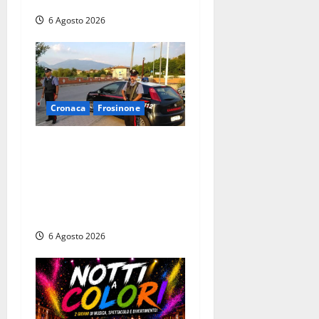
del territorio
6 Agosto 2026
Cronaca
Frosinone
Ceccano – Rapina al Conad:
minaccia il cassiere con la
pistola e fugge in camper
con il bottino, arresto
lampo
6 Agosto 2026