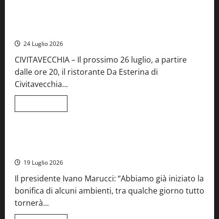
su
Montefiascone
brinda
Stecca x Esterina: una serata a quattro mani tra Roma e il
alla
mare di Civitavecchia
sua
Fiera
24 Luglio 2026
del
Vino:
CIVITAVECCHIA – Il prossimo 26 luglio, a partire
inaugurazione
da
dalle ore 20, il ristorante Da Esterina di
record
per
Civitavecchia...
la
66ª
edizione
Leggi
Leggi tutto
di
Cronaca
Food News
Viterbo
più
su
Stecca
x
Montefiascone – I NAS dei carabinieri chiudono la Cantina
Esterina:
Sociale: gravi carenze igieniche
una
serata
19 Luglio 2026
a
quattro
Il presidente Ivano Marucci: “Abbiamo già iniziato la
mani
tra
bonifica di alcuni ambienti, tra qualche giorno tutto
Roma
e
tornerà...
il
mare