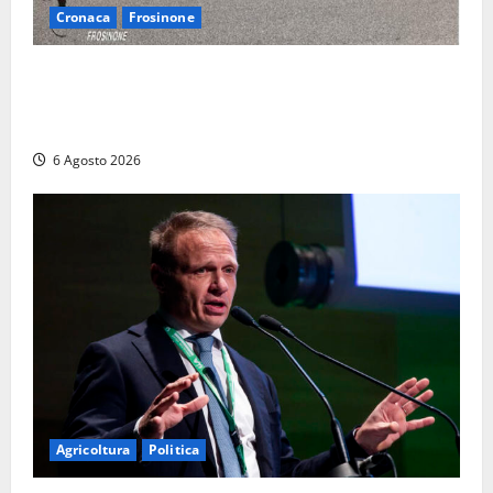
Cronaca
Frosinone
Frosinone – Denuncia il marito per stalking: i
carabinieri perquisiscono casa e trovano droga.
L’epilogo
6 Agosto 2026
Agricoltura
Politica