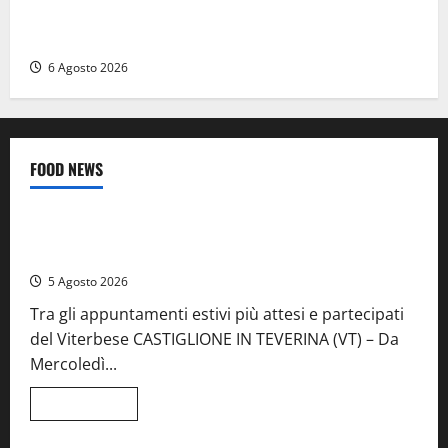
Civitavecchia – Tvn, il Comitato “Salviamo il Bosco”:
“Bene la fine del carbone, ma il bosco va tutelato”
6 Agosto 2026
FOOD NEWS
Food News
Viterbo
A Castiglione in Teverina la 41esima festa del Vino: cantine
aperte, musica e spettacolo
5 Agosto 2026
Tra gli appuntamenti estivi più attesi e partecipati
del Viterbese CASTIGLIONE IN TEVERINA (VT) – Da
Mercoledì...
Leggi
Leggi tutto
di
Food News
più
su