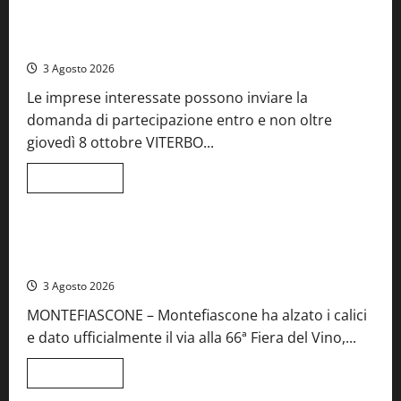
A
Castiglione
Birre Preziose, aperte le iscrizioni al Concorso regionale
in
del Lazio
Teverina
la
3 Agosto 2026
41esima
festa
Le imprese interessate possono inviare la
del
Vino:
domanda di partecipazione entro e non oltre
cantine
aperte,
giovedì 8 ottobre VITERBO...
musica
e
spettacolo
Leggi
Leggi tutto
di
Viterbo
Food News
più
su
Birre
Preziose,
Montefiascone brinda alla sua Fiera del Vino: inaugurazione
aperte
da record per la 66ª edizione
le
iscrizioni
3 Agosto 2026
al
Concorso
MONTEFIASCONE – Montefiascone ha alzato i calici
regionale
del
e dato ufficialmente il via alla 66ª Fiera del Vino,...
Lazio
Leggi
Leggi tutto
di
Food News
più