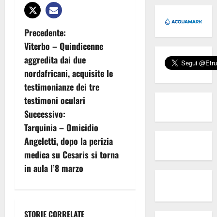
N
Precedente:
Viterbo – Quindicenne
a
aggredita dai due
v
nordafricani, acquisite le
testimonianze dei tre
i
testimoni oculari
g
Successivo:
Tarquinia – Omicidio
a
Angeletti, dopo la perizia
z
medica su Cesaris si torna
in aula l’8 marzo
i
o
STORIE CORRELATE