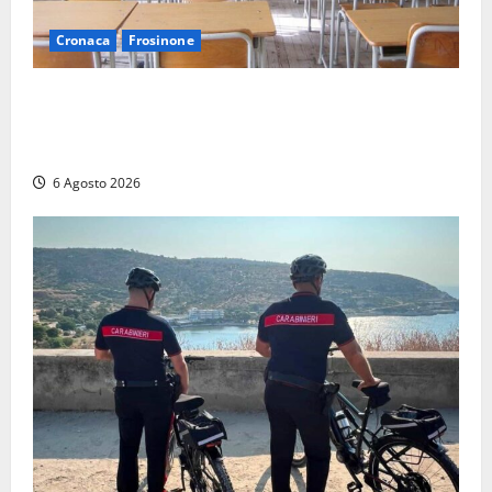
Cronaca
Frosinone
Frosinone, presunte molestie al liceo su una
minorenne: il Gip dice no all’archiviazione, il prof
nega
6 Agosto 2026