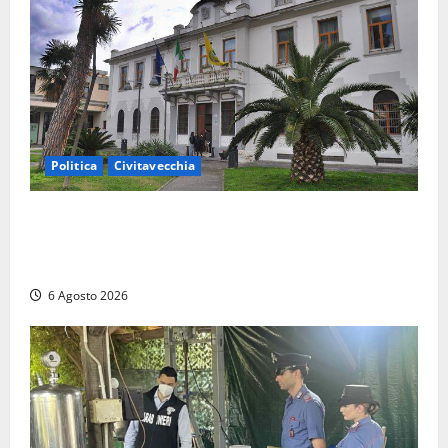
Politica
Civitavecchia
Civitavecchia – Fratelli d’Italia sulle Terme Imperiali:
“Piendibene e Cangani spieghino perché stanno
bloccando un’occasione storica”
6 Agosto 2026