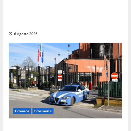
Agricoltura, con Coltivaitalia 1 miliardo di euro in
più per gli agricoltori italiani. Lollobrigida:
“Finanziamento mai avvenuto prima nella storia
della Repubblica”
6 Agosto 2026
Cronaca
Frosinone
Frosinone, ruba cibo dal magazzino in cui lavora: