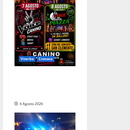
Viterbo
Cronaca
Canino si prepara alle “Notti
a Colori”: due serate tra
musica, spettacoli e street
food in piazza
6 Agosto 2026