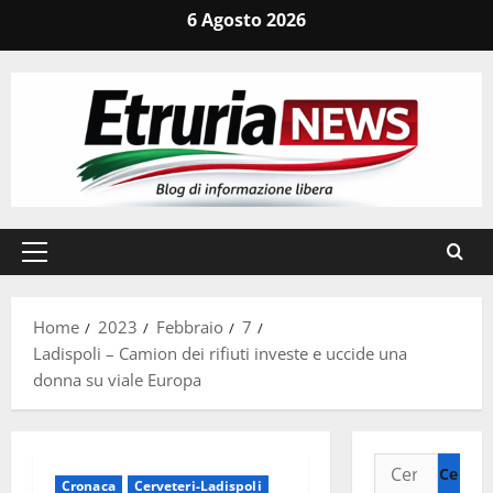
Vai
6 Agosto 2026
al
contenuto
Menu
principale
Home
2023
Febbraio
7
Ladispoli – Camion dei rifiuti investe e uccide una
donna su viale Europa
Ricerca
Cronaca
Cerveteri-Ladispoli