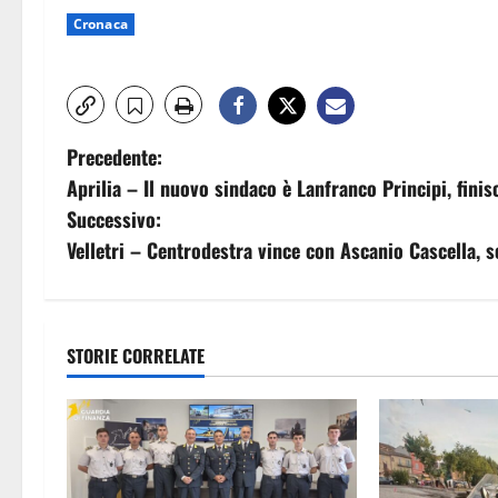
Cronaca
N
Precedente:
Aprilia – Il nuovo sindaco è Lanfranco Principi, finisc
a
Successivo:
v
Velletri – Centrodestra vince con Ascanio Cascella, s
i
g
STORIE CORRELATE
a
z
i