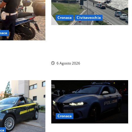
Cronaca
Civitavecchia
Civitavecchia – La segnalazione di
naca
una cliente del supermercato:
“Qualcuno ha rovistato nella mia
due nuovi motocicli
auto”
locale: più controlli
6 Agosto 2026
Cronaca
aca
Verbania – Lite degenera: 55enne