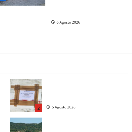
accoltellato, è ricoverato in
pienza, fermato
ospedale
ck e cocaina durante
6 Agosto 2026
ella Guardia di
a
Tarquinia – Sant’Agostino, il Comune
chiude un chiosco dello stabilimento
“La Scogliera”
5 Agosto 2026
2
me
Paura sul lago di Bolsena, turista
tedesca scompare per due ore: