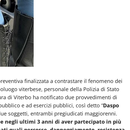
preventiva finalizzata a contrastare il fenomeno dei
luogo viterbese, personale della Polizia di Stato
ura di Viterbo ha notificato due provvedimenti di
pubblico e ad esercizi pubblici, così detto “
Daspo
due soggetti, entrambi pregiudicati maggiorenni.
 negli ultimi 3 anni di aver partecipato in più
eati quali percosse, danneggiamento, resistenza