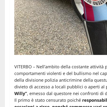
VITERBO – Nell’ambito della costante attività 
comportamenti violenti e del bullismo nel capo
della divisione polizia anticrimine della quest
divieto di accesso a locali pubblici o aperti al 
Willy”
, emesso dal questore nei confronti di 
Il primo è stato censurato poiché
responsabile
occasioni a risse, nonché commesso vari r