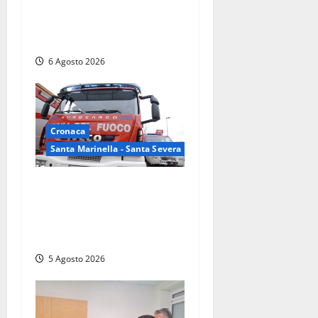
agenti entrano nella Polizia
locale: rafforzato il presidio
del territorio
6 Agosto 2026
Cronaca
Santa Marinella - Santa Severa
Santa Marinella – Fiamme
alla Quartaccia, scattano i
soccorsi: intervento dei
Vigili del fuoco
5 Agosto 2026