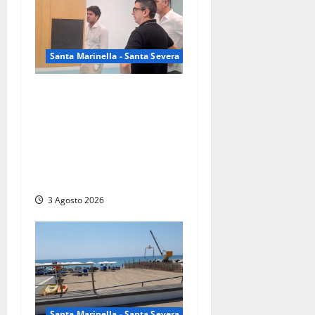
Santa Marinella - Santa Severa
Santa Marinella – Scuola
Centro, lavori ultimati: il
sindaco Manuelli in
sopralluogo, ora la corsa
contro il tempo per la
riapertura
3 Agosto 2026
Santa Marinella - Santa Severa