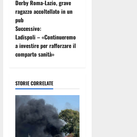
Derby Roma-Lazio, grave
a
ragazzo accoltellato in un
v
pub
Successivo:
i
Ladispoli – «Continueremo
g
a investire per rafforzare il
comparto sanità»
a
z
i
STORIE CORRELATE
o
n
e