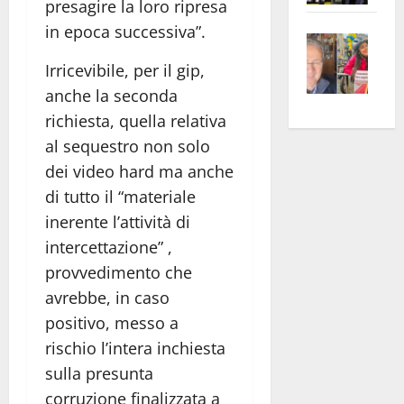
presagire la loro ripresa
apre
Area
in epoca successiva”.
Vite
la
sogl
–
rass
Isee
Irricevibile, per il gip,
A
atte
a
anche la seconda
Omb
anc
26mi
richiesta, quella relativa
Fest
Cont
euro
al sequestro non solo
Fron
Vald
per
dei video hard ma anche
e
e
l’an
di tutto il “materiale
Gabb
Zang
acca
vis
202
inerente l’attività di
a
intercettazione” ,
vis
provvedimento che
avrebbe, in caso
positivo, messo a
rischio l’intera inchiesta
sulla presunta
corruzione finalizzata a