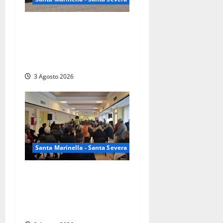
Santa Severa – “Mare
Libero”, passi avanti sulla
spiaggia libera ma restano
sporcizia e criticità
3 Agosto 2026
Santa Marinella - Santa Severa
Santa Marinella – Il
consiglio comunale del 28
luglio ha approvato le
tariffe TARI per il 2026