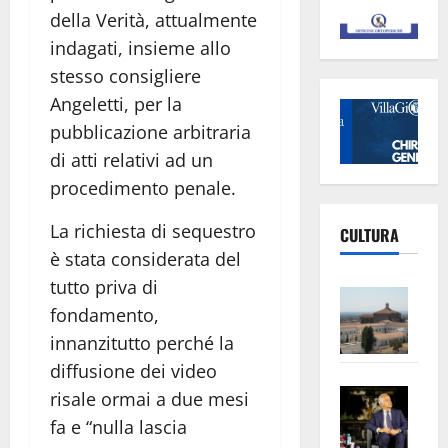
della Verità, attualmente
indagati, insieme allo
stesso consigliere
Angeletti, per la
pubblicazione arbitraria
di atti relativi ad un
procedimento penale.
La richiesta di sequestro
CULTURA
è stata considerata del
tutto priva di
Vite
fondamento,
–
innanzitutto perché la
L’Un
ampl
diffusione dei video
Saba
la
risale ormai a due mesi
–
No
fa e “nulla lascia
Pian
Tax