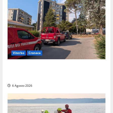
Viterbo
Cronaca
Viterbo, paura in via Murialdo: anziano minaccia di
lanciarsi dal settimo piano, salvato dai soccorritori
(FOTO)
6 Agosto 2026