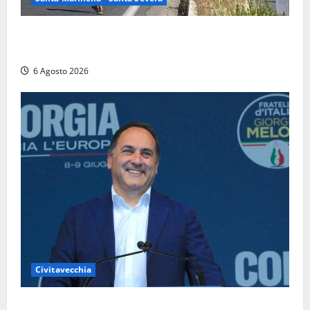
Santa Marinella – Vasto incendio sull’Aurelia: strada
chiusa in entrambe le direzioni (FOTO)
6 Agosto 2026
Civitavecchia
Civitavecchia – Fosso Crepacuore, Grasso (FdI): “Il