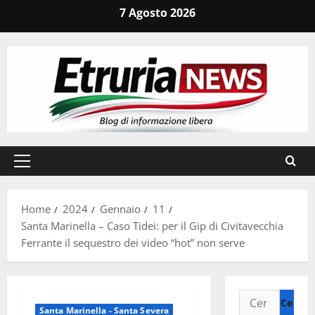
Vai
7 Agosto 2026
al
contenuto
Menu
principale
Home
2024
Gennaio
11
Santa Marinella – Caso Tidei: per il Gip di Civitavecchia
Ferrante il sequestro dei video “hot” non serve
Ricerca
Santa Marinella - Santa Severa