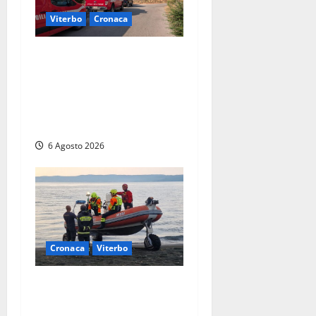
Viterbo
Cronaca
Viterbo, paura in via
Murialdo: anziano minaccia
di lanciarsi dal settimo
piano, salvato dai
soccorritori (FOTO)
6 Agosto 2026
Cronaca
Viterbo
Imbarcazione si capovolge
al Lago di Bolsena, quattro