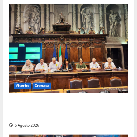
Viterbo
Cronaca
Viterbo – Ombre Festival chiude con successo e
pensa al futuro: “Ora progetto pilota per una Fiera
del Libro nella Tuscia”
6 Agosto 2026