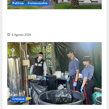
Politica
Civitavecchia
Civitavecchia – Fratelli d’Italia sulle Terme Imperiali:
“Piendibene e Cangani spieghino perché stanno
bloccando un’occasione storica”
6 Agosto 2026
Cronaca