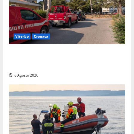
Viterbo
Cronaca
Viterbo, paura in via Murialdo: anziano minaccia di
lanciarsi dal settimo piano, salvato dai soccorritori
(FOTO)
6 Agosto 2026