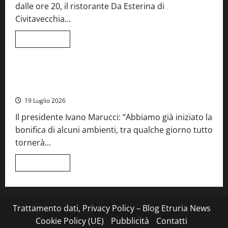
da
dalle ore 20, il ristorante Da Esterina di
record
per
Civitavecchia...
la
66ª
edizione
Leggi
Leggi tutto
di
Cronaca
Food News
Viterbo
più
su
Stecca
x
Montefiascone – I NAS dei carabinieri chiudono la Cantina
Esterina:
Sociale: gravi carenze igieniche
una
serata
19 Luglio 2026
a
quattro
Il presidente Ivano Marucci: “Abbiamo già iniziato la
mani
tra
bonifica di alcuni ambienti, tra qualche giorno tutto
Roma
e
tornerà...
il
mare
di
Leggi
Leggi tutto
Civitavecchia
di
più
su
Montefiascone
–
I
Trattamento dati, Privacy Policy – Blog Etruria News
NAS
dei
Cookie Policy (UE)
Pubblicità
Contatti
carabinieri