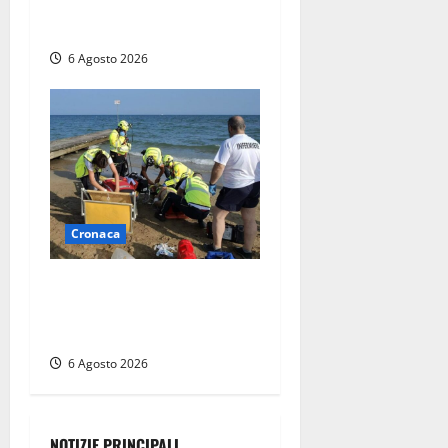
persone messe in salvo dai
vigili del fuoco
6 Agosto 2026
Cronaca
Tuffo vietato dal pontile,
muore un 17enne dopo
quattro giorni di agonia
6 Agosto 2026
NOTIZIE PRINCIPALI