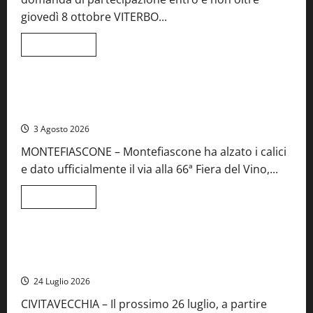
cantine
aperte,
giovedì 8 ottobre VITERBO...
musica
e
spettacolo
Leggi
Leggi tutto
di
Viterbo
Food News
più
su
Birre
Preziose,
Montefiascone brinda alla sua Fiera del Vino: inaugurazione
aperte
da record per la 66ª edizione
le
iscrizioni
3 Agosto 2026
al
Concorso
MONTEFIASCONE – Montefiascone ha alzato i calici
regionale
del
e dato ufficialmente il via alla 66ª Fiera del Vino,...
Lazio
Leggi
Leggi tutto
di
Food News
più
su
Montefiascone
brinda
Stecca x Esterina: una serata a quattro mani tra Roma e il
alla
mare di Civitavecchia
sua
Fiera
24 Luglio 2026
del
Vino:
CIVITAVECCHIA – Il prossimo 26 luglio, a partire
inaugurazione