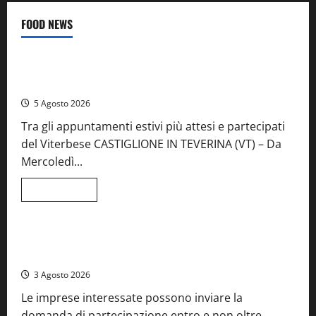
FOOD NEWS
Food News
Viterbo
A Castiglione in Teverina la 41esima festa del Vino: cantine
aperte, musica e spettacolo
5 Agosto 2026
Tra gli appuntamenti estivi più attesi e partecipati
del Viterbese CASTIGLIONE IN TEVERINA (VT) – Da
Mercoledì...
Leggi
Leggi tutto
di
Food News
più
su
A
Castiglione
Birre Preziose, aperte le iscrizioni al Concorso regionale
in
del Lazio
Teverina
la
3 Agosto 2026
41esima
festa
Le imprese interessate possono inviare la
del
Vino:
domanda di partecipazione entro e non oltre