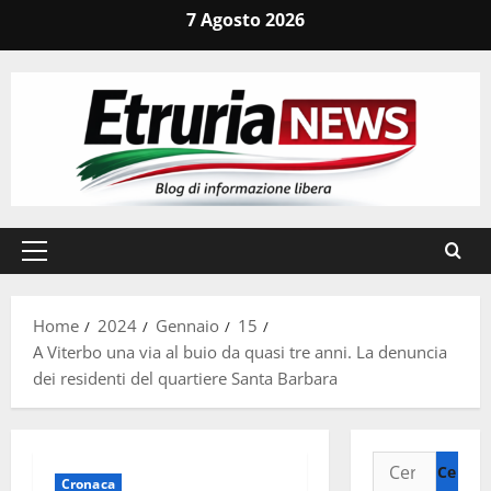
Vai
7 Agosto 2026
al
contenuto
Menu
principale
Home
2024
Gennaio
15
A Viterbo una via al buio da quasi tre anni. La denuncia
dei residenti del quartiere Santa Barbara
Ricerca
Cronaca