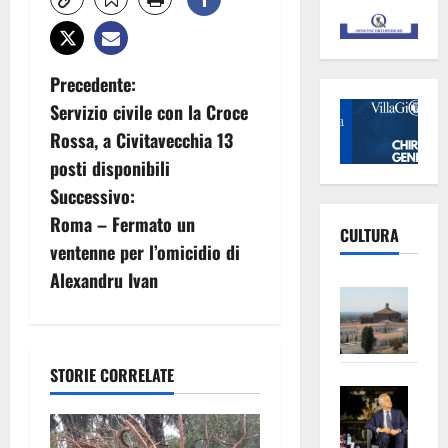
N
Precedente:
Servizio civile con la Croce
a
Rossa, a Civitavecchia 13
v
posti disponibili
Successivo:
i
Roma – Fermato un
CULTURA
g
ventenne per l’omicidio di
Alexandru Ivan
a
Vite
–
z
L’Un
ampl
i
STORIE CORRELATE
Saba
la
o
–
No
Pian
Tax