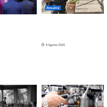
Attualità
Sant’Agostino, la beffa de “La
 a Luigi Cavallari:
Scogliera”: il Comune autorizza il
ago di Vico ai 37
chiosco due giorni dopo i sigilli,
che
ma lo stabilimento resta bloccato
8 Agosto 2026