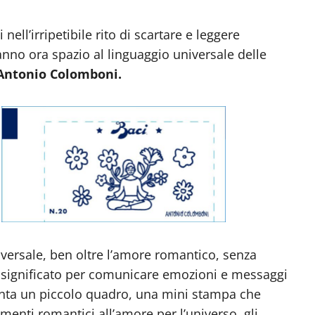
ell’irripetibile rito di scartare e leggere
nno ora spazio al linguaggio universale delle
Antonio Colomboni.
iversale, ben oltre l’amore romantico, senza
di significato per comunicare emozioni e messaggi
venta un piccolo quadro, una mini stampa che
imenti romantici all’amore per l’universo, gli