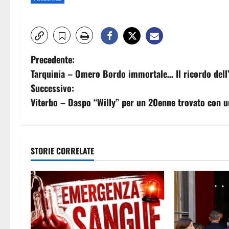
N
Precedente:
Tarquinia – Omero Bordo immortale… Il ricordo dell’
a
Successivo:
v
Viterbo – Daspo “Willy” per un 20enne trovato con u
i
g
STORIE CORRELATE
a
z
i