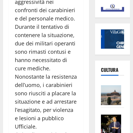
aggressività nei
confronti dei carabinieri
e del personale medico.
Durante il tentativo di
contenere la situazione,
due dei militari operanti
sono rimasti contusi e
hanno necessitato di
cure mediche.
CULTURA
Nonostante la resistenza
dell’uomo, i carabinieri
Vite
sono riusciti a placare la
–
situazione e ad arrestare
L’Un
ampl
l’esagitato, per violenza
Saba
la
e lesioni a pubblico
–
No
Ufficiale.
Pian
Tax