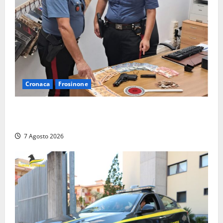
Cronaca
Frosinone
Assalto armato al Conad di Ceccano: lo schianto in
camper e l’arresto lampo a Frosinone
7 Agosto 2026