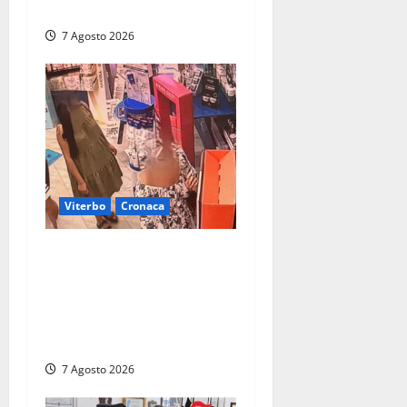
Arpa Lazio fa chiarezza
7 Agosto 2026
Viterbo
Cronaca
Svaligiano una farmacia a
Viterbo davanti alle
telecamere, poi commettono
altri furti a Orte: è caccia a
due donne
7 Agosto 2026