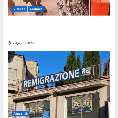
Viterbo
Cronaca
Svaligiano una farmacia a Viterbo davanti alle
telecamere, poi commettono altri furti a Orte: è
caccia a due donne
7 Agosto 2026
Attualità