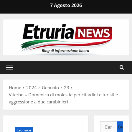
Vai
7 Agosto 2026
al
contenuto
Menu
principale
Home
2024
Gennaio
23
Viterbo – Domenica di molestie per cittadini e turisti e
aggressione a due carabinieri
Ricerca
Cronaca