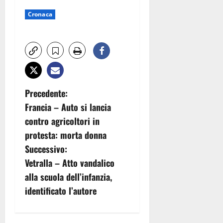
Cronaca
N
Precedente:
Francia – Auto si lancia
a
contro agricoltori in
v
protesta: morta donna
Successivo:
i
Vetralla – Atto vandalico
g
alla scuola dell’infanzia,
identificato l’autore
a
z