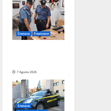
Cronaca
Frosinone
Assalto armato al Conad di
Ceccano: lo schianto in
camper e l’arresto lampo a
Frosinone
7 Agosto 2026
Cronaca