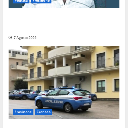
Politica
Frosinone
Verso le elezioni di Frosinone, il Polo Civico si
allarga ancora: ufficiale l’ingresso di Giorgio
Ceccarelli dopo Emanuela Turri
7 Agosto 2026
Frosinone
Cronaca
Auto sospetta fermata dalla Polizia a Cassino: