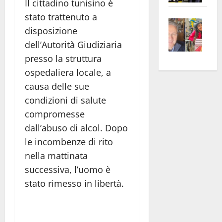
Il cittadino tunisino è
apre
Area
stato trattenuto a
Vite
la
sogl
disposizione
–
rass
Isee
dell’Autorità Giudiziaria
A
atte
a
presso la struttura
Omb
anc
26mi
Fest
Cont
euro
ospedaliera locale, a
Fron
Vald
per
causa delle sue
e
e
l’an
condizioni di salute
Gabb
Zang
acca
compromesse
vis
202
dall’abuso di alcol. Dopo
a
le incombenze di rito
vis
nella mattinata
successiva, l’uomo è
stato rimesso in libertà.