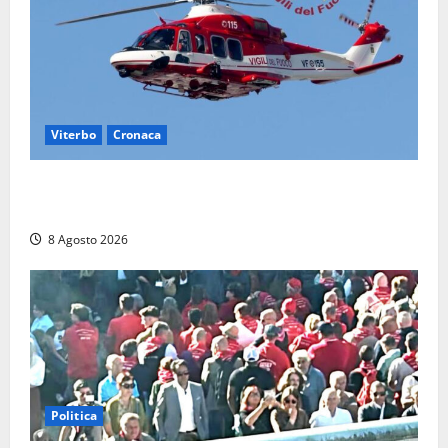
Viterbo
Cronaca
Piccolo elicottero precipita a Sutri, ricerche in corso
dopo la segnalazione ma si rivela falso allarme
8 Agosto 2026
Politica