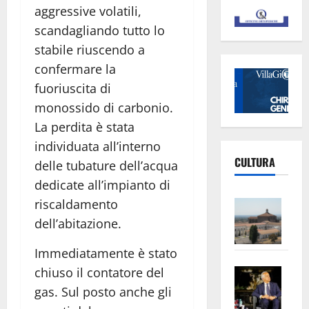
aggressive volatili,
scandagliando tutto lo
stabile riuscendo a
confermare la
fuoriuscita di
monossido di carbonio.
La perdita è stata
individuata all’interno
CULTURA
delle tubature dell’acqua
dedicate all’impianto di
Vite
riscaldamento
–
dell’abitazione.
L’Un
Immediatamente è stato
ampl
Saba
la
chiuso il contatore del
–
No
gas. Sul posto anche gli
Pian
Tax