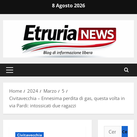
Vai
8 Agosto 2026
al
contenuto
Menu
principale
Home
2024
Marzo
5
Civitavecchia – Ennesima perdita di gas, questa volta in
via Pardi: intossicati due ragazzi
Ricerca
Civitavecchia