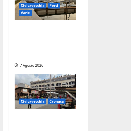
Civitavecchia
Porti
Varie
Marina Yachting,
Civitavecchia svolta: Roma
Marina Yachting Srl
ammessa alle fasi finali
della concessione demaniale
7 Agosto 2026
Civitavecchia
Cronaca
Civitavecchia, lavori al
Mercato: modifiche alla