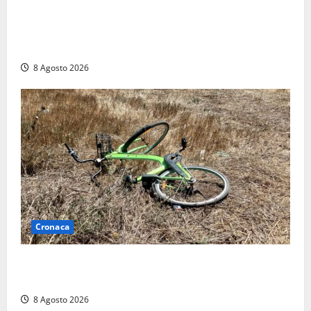
“Cgil volta le spalle a La Russa e Sberna” a
Marcinelle, Meloni: “Gesto vergognoso”. Landini
replica: “Falso”
8 Agosto 2026
Cronaca
Allarme biciclette a Montalto Marina: «Furti
ovunque, ormai sembra un bike sharing illegale»
8 Agosto 2026