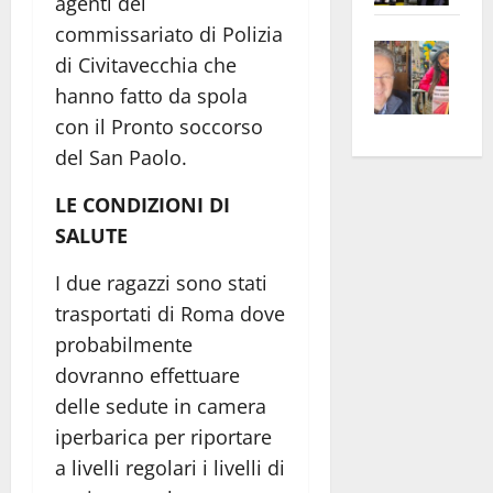
agenti del
apre
Area
commissariato di Polizia
Vite
la
sogl
di Civitavecchia che
–
rass
Isee
hanno fatto da spola
A
atte
a
con il Pronto soccorso
Omb
anc
26mi
del San Paolo.
Fest
Cont
euro
Fron
Vald
per
LE CONDIZIONI DI
e
e
l’an
SALUTE
Gabb
Zang
acca
vis
202
I due ragazzi sono stati
a
trasportati di Roma dove
vis
probabilmente
dovranno effettuare
delle sedute in camera
iperbarica per riportare
a livelli regolari i livelli di