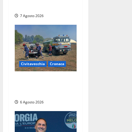
viabilità prorogate (almeno)
fino al 31 dicembre
7 Agosto 2026
Civitavecchia
Cronaca
Civitavecchia – Vasto
incendio al Sasso, maxi
mobilitazione di soccorsi
6 Agosto 2026