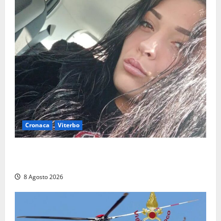
Cronaca
Viterbo
Aveva compiuto 23 anni ieri: Benedetta trovata
morta nell’ex Consorzio agrario
8 Agosto 2026