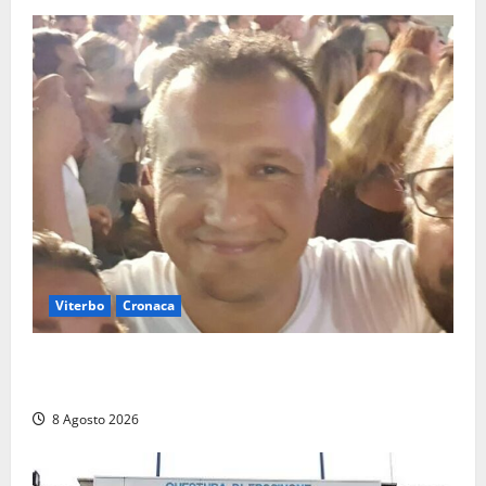
Viterbo
Cronaca
Brutto incidente stradale per Alessio Fiorillo:
Viterbo si stringe al suo “ciuffo”
8 Agosto 2026