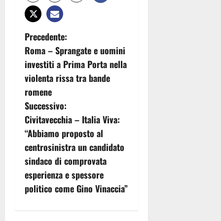
N
Precedente:
Roma – Sprangate e uomini
a
investiti a Prima Porta nella
v
violenta rissa tra bande
romene
i
Successivo:
g
Civitavecchia – Italia Viva:
“Abbiamo proposto al
a
centrosinistra un candidato
z
sindaco di comprovata
esperienza e spessore
i
politico come Gino Vinaccia”
o