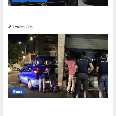
Anziano bloccato con lo spray al peperoncino: per
un 73enne di Esperia scatta la libertà vigilata
8 Agosto 2026
Roma
Roma – Val Melaina, blitz interforze nel quartiere:
chiusi un bar e un minimarket, quasi 40mila euro di