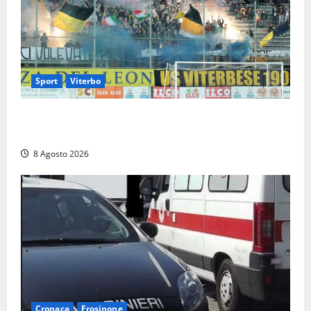
Sport
Viterbo
La Viterbese riparte dalla Serie D: tre amichevoli a
Chianciano, poi il debutto in Coppa Italia con l’Anzio
8 Agosto 2026
Cronaca
Frosinone