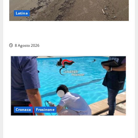
Latina
Latina, 1,1 milioni contro l’erosione: interventi anche
a Rio Martino e Foce Verde
8 Agosto 2026
Cronaca
Frosinone
Irregolarità in una piscina di Roccasecca: scattano
la sospensione e una pesante multa