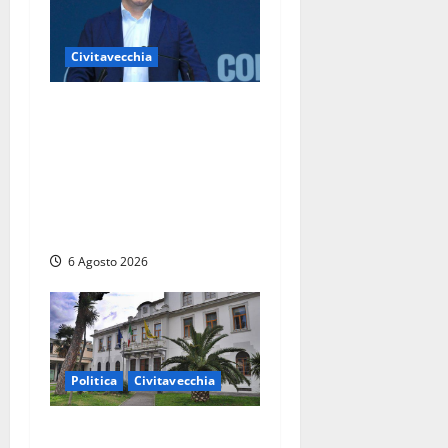
Civitavecchia
Civitavecchia – Fosso
Crepacuore, Grasso (FdI): “Il
Comune sapeva del parere
favorevole al rinnovo
dell’AIA e non ha informato
il Consiglio”
6 Agosto 2026
Politica
Civitavecchia
Civitavecchia – Fratelli