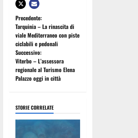
N
Precedente:
Tarquinia – La rinascita di
a
viale Mediterraneo con piste
v
ciclabili e pedonali
Successivo:
i
Viterbo – L’assessora
g
regionale al Turismo Elena
Palazzo oggi in città
a
z
i
STORIE CORRELATE
o
n