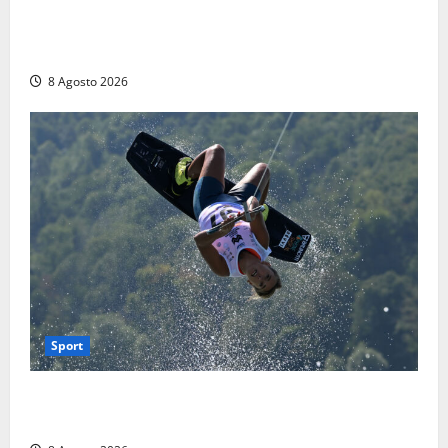
Escursionisti si perdono durante la bufera nelle
montagne di Sora. Elicottero bloccato, soccorsi da
terra
8 Agosto 2026
Sport
Rieti – Mondiali di Wakeboard 2026, Noa Gualtieri è
campione del mondo Under 14