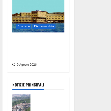
Cronaca
Civitavecchia
Istituto Santa Cecilia, stop
agli infermieri di notte: la
preoccupazione di famiglie
e pazienti
9 Agosto 2026
NOTIZIE PRINCIPALI
Scossa di
terremoto
nell’alta