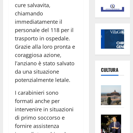
cure salvavita,
chiamando
immediatamente il
personale del 118 per il
trasporto in ospedale.
Grazie alla loro pronta e
coraggiosa azione,
l’anziano è stato salvato
CULTURA
da una situazione
potenzialmente letale.
Vite
I carabinieri sono
–
formati anche per
L’Un
intervenire in situazioni
ampl
Saba
la
di primo soccorso e
–
No
fornire assistenza
Pian
Tax