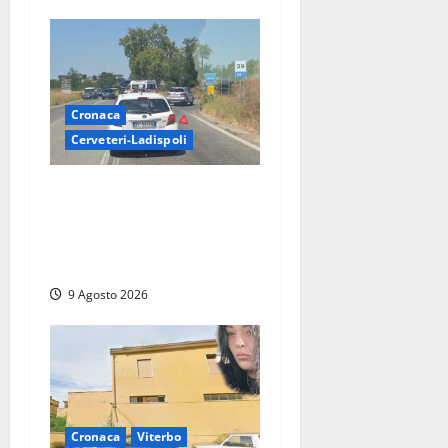
Cronaca
Cerveteri-Ladispoli
Grave incidente sull’Aurelia
tra Ladispoli e Torrimpietra,
corsia per Civitavecchia
bloccata per due ore
9 Agosto 2026
Cronaca
Viterbo