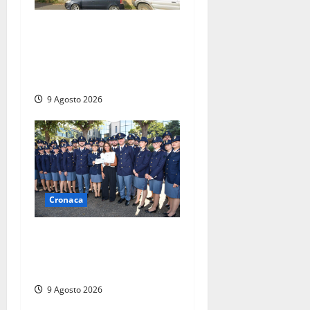
Morte della 23enne
Benedetta all’ex consorzio
agrario, fatale il “festino”
del compleanno
9 Agosto 2026
Cronaca
I giovani agenti della Polizia
donano oltre 3mila euro in
beneficenza
9 Agosto 2026