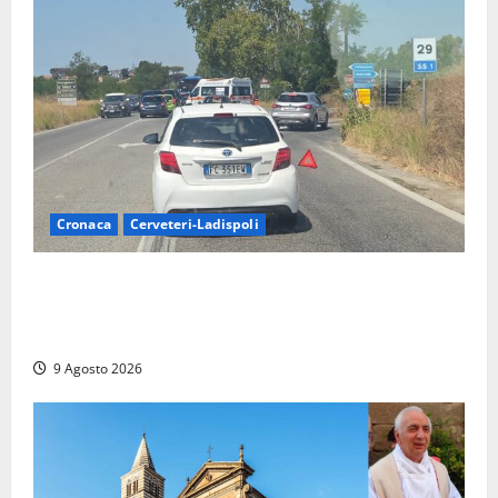
Cronaca
Cerveteri-Ladispoli
Grave incidente sull’Aurelia tra Ladispoli e
Torrimpietra, corsia per Civitavecchia bloccata per
due ore
9 Agosto 2026