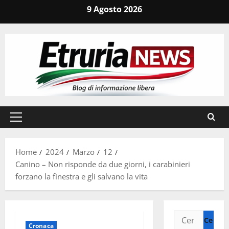
Vai
9 Agosto 2026
al
contenuto
Menu
principale
Home
2024
Marzo
12
Canino – Non risponde da due giorni, i carabinieri
forzano la finestra e gli salvano la vita
Ricerca
Cronaca