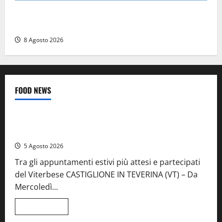
Scattano le ricerche per un piccolo elicottero
precipitato a Sutri: era un falso allarme
8 Agosto 2026
FOOD NEWS
Food News
Viterbo
A Castiglione in Teverina la 41esima festa del Vino: cantine
aperte, musica e spettacolo
5 Agosto 2026
Tra gli appuntamenti estivi più attesi e partecipati
del Viterbese CASTIGLIONE IN TEVERINA (VT) – Da
Mercoledì...
Leggi
Leggi tutto
di
Food News
più