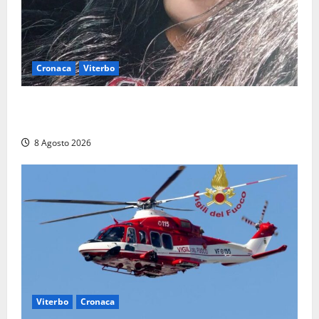
Cronaca
Viterbo
Aveva compiuto 23 anni ieri: Benedetta trovata
morta nell’ex Consorzio agrario
8 Agosto 2026
Viterbo
Cronaca