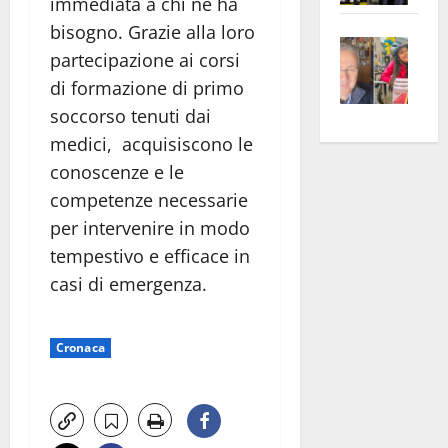
immediata a chi ne ha
apre
Area
bisogno. Grazie alla loro
Vite
la
sogl
partecipazione ai corsi
–
rass
Isee
di formazione di primo
A
atte
a
soccorso tenuti dai
Omb
anc
26mi
Fest
medici, acquisiscono le
Cont
euro
Fron
Vald
per
conoscenze e le
e
e
l’an
competenze necessarie
Gabb
Zang
acca
per intervenire in modo
vis
202
tempestivo e efficace in
a
casi di emergenza.
vis
Cronaca