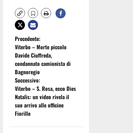
N
Precedente:
Viterbo – Morte piccolo
a
Davide Ciuffreda,
v
condannato camionista di
Bagnoregio
i
Successivo:
g
Viterbo – S. Rosa, ecco Dies
Natalis: un video rivela il
a
suo arrivo alle officine
z
Fiorillo
i