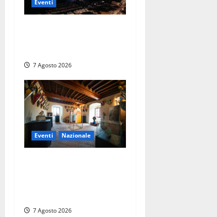
Eventi
Capri si racconta di notte
con 500 droni: apre la
serata Antonello Venditti
7 Agosto 2026
Eventi
Nazionale
ARCANA al Castello dei
Conti Oliva: la pietra del
Montefeltro dialoga con il
Cammino di Francesco
7 Agosto 2026