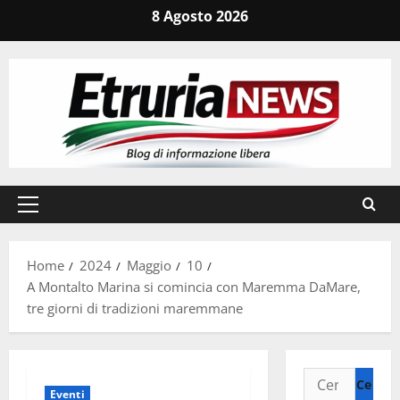
Vai
8 Agosto 2026
al
contenuto
Menu
principale
Home
2024
Maggio
10
A Montalto Marina si comincia con Maremma DaMare,
tre giorni di tradizioni maremmane
Ricerca
Eventi