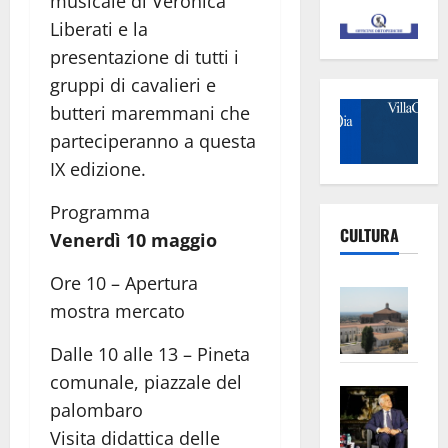
musicale di Veronica
Liberati e la
presentazione di tutti i
gruppi di cavalieri e
butteri maremmani che
parteciperanno a questa
IX edizione.
Programma
CULTURA
Venerdì 10 maggio
Ore 10 – Apertura
Vite
mostra mercato
–
L’Un
Dalle 10 alle 13 – Pineta
ampl
comunale, piazzale del
Saba
la
palombaro
–
No
Visita didattica delle
Pian
Tax