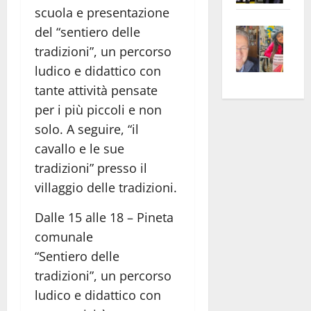
scuola e presentazione
apre
Area
Vite
la
sogl
del “sentiero delle
–
rass
Isee
tradizioni”, un percorso
A
atte
a
ludico e didattico con
Omb
anc
26mi
tante attività pensate
Fest
Cont
euro
per i più piccoli e non
Fron
Vald
per
solo. A seguire, “il
e
e
l’an
cavallo e le sue
Gabb
Zang
acca
tradizioni” presso il
vis
202
a
villaggio delle tradizioni.
vis
Dalle 15 alle 18 – Pineta
comunale
“Sentiero delle
tradizioni”, un percorso
ludico e didattico con