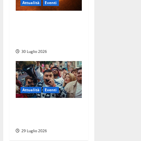
Attualità
Eventi
TolfArte 2026 è la
metamorfosi: torna il
festival più atteso
dell’estate nel Lazio
30 Luglio 2026
Attualità
Eventi
Viterbo – Weekend delle
Stelle, a Piazza del Comune
si balla con Banfy
29 Luglio 2026