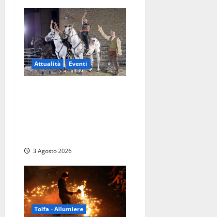
Attualità
Eventi
Blera, torna “Cavalli in
Piazza” con “RITMO”: lo
spettacolo equestre che
riconnette l’uomo al mondo
reale delle emozioni
3 Agosto 2026
Tolfa - Allumiere