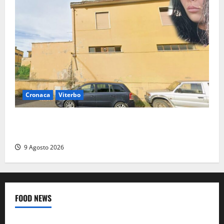
Cronaca
Viterbo
Morte della 23enne Benedetta all’ex consorzio
agrario, fatale il “festino” del compleanno
9 Agosto 2026
FOOD NEWS
Food News