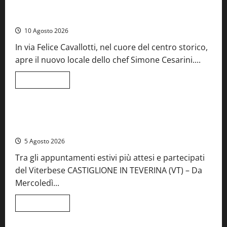
Tarquinia – Dove il mare incontra l’arte: nasce il ristorante
ArteMare
10 Agosto 2026
In via Felice Cavallotti, nel cuore del centro storico,
apre il nuovo locale dello chef Simone Cesarini....
Leggi
Leggi tutto
di
Food News
Viterbo
più
su
Tarquinia
–
A Castiglione in Teverina la 41esima festa del Vino: cantine
Dove
aperte, musica e spettacolo
il
mare
5 Agosto 2026
incontra
l’arte:
Tra gli appuntamenti estivi più attesi e partecipati
nasce
il
del Viterbese CASTIGLIONE IN TEVERINA (VT) – Da
ristorante
ArteMare
Mercoledì...
Leggi
Leggi tutto
di
Food News
più
su