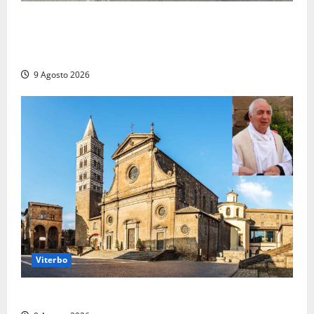
Grave incidente sull’Aurelia tra Ladispoli e
Torrimpietra, corsia per Civitavecchia bloccata per
due ore
9 Agosto 2026
Viterbo
La Diocesi di Viterbo piange don Giuseppe Giulianelli