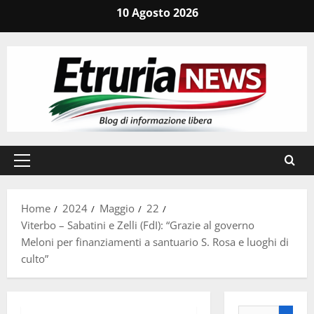
Vai
10 Agosto 2026
al
contenuto
Menu
principale
Home
2024
Maggio
22
Viterbo – Sabatini e Zelli (FdI): “Grazie al governo
Meloni per finanziamenti a santuario S. Rosa e luoghi di
culto”
Ricerca