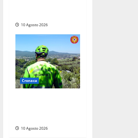
Auto prende fuoco in via
Cevoli: si alza una grande
colonna di fumo
10 Agosto 2026
Cronaca
Cade alle Gole del Biedano,
escursionista 75enne
recuperato con l’elicottero e
trasportato al Gemelli
10 Agosto 2026