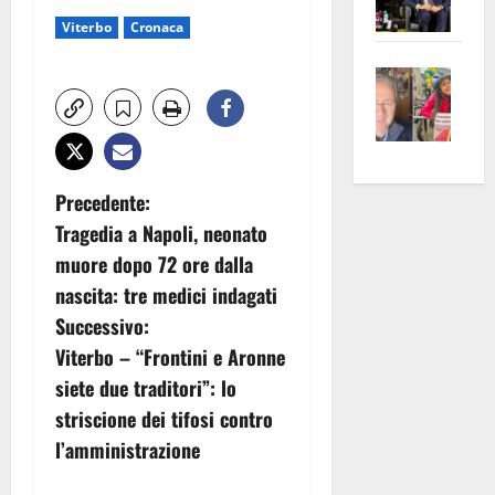
Pian
Tax
Viterbo
Cronaca
apre
Area
Vite
la
sogl
–
rass
Isee
A
atte
a
Omb
anc
26mi
Fest
Cont
euro
N
Precedente:
Fron
Vald
per
Tragedia a Napoli, neonato
e
e
l’an
a
muore dopo 72 ore dalla
Gabb
Zang
acca
v
nascita: tre medici indagati
vis
202
a
Successivo:
i
vis
Viterbo – “Frontini e Aronne
g
siete due traditori”: lo
striscione dei tifosi contro
a
l’amministrazione
z