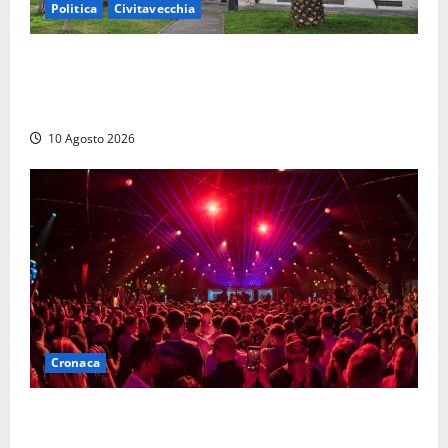
Politica
Civitavecchia
Discarica, maggioranza all’attacco: “Vecchio
impianto e ampliamento sono due procedimenti
diversi”
10 Agosto 2026
Cronaca
Pestaggio fuori da una discoteca: muore addetto alla
sicurezza