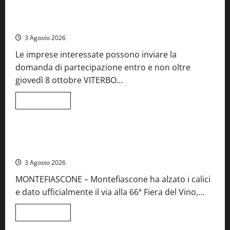
A
Castiglione
Birre Preziose, aperte le iscrizioni al Concorso regionale
in
del Lazio
Teverina
la
3 Agosto 2026
41esima
festa
Le imprese interessate possono inviare la
del
Vino:
domanda di partecipazione entro e non oltre
cantine
aperte,
giovedì 8 ottobre VITERBO...
musica
e
spettacolo
Leggi
Leggi tutto
di
Viterbo
Food News
più
su
Birre
Preziose,
Montefiascone brinda alla sua Fiera del Vino: inaugurazione
aperte
da record per la 66ª edizione
le
iscrizioni
3 Agosto 2026
al
Concorso
MONTEFIASCONE – Montefiascone ha alzato i calici
regionale
del
e dato ufficialmente il via alla 66ª Fiera del Vino,...
Lazio
Leggi
Leggi tutto
di
Food News
più