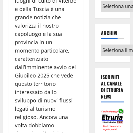
luoghi di culto di Viterbo
Altri
e della Tuscia è una
argomenti
grande notizia che
valorizza il nostro
ARCHIVI
capoluogo e la sua
provincia in un
Archivi
momento particolare,
caratterizzato
dall’imminente avvio del
Giubileo 2025 che vede
ISCRIVITI
AL CANALE
questo territorio
DI ETRURIA
interessato dallo
NEWS
sviluppo di nuovi flussi
legati al turismo
religioso. Ancora una
volta dobbiamo