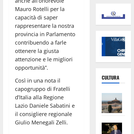
anche all’onorevole
Mauro Rotelli per la
capacità di saper
rappresentare la nostra
provincia in Parlamento
contribuendo a farle
ottenere la giusta
attenzione e le migliori
opportunità”.
CULTURA
Così in una nota il
capogruppo di Fratelli
Vite
d’Italia alla Regione
–
Lazio Daniele Sabatini e
L’Un
il consigliere regionale
ampl
Giulio Menegali Zelli.
Saba
la
–
No