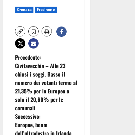
Cronaca
Frosinone
N
Precedente:
Civitavecchia – Alle 23
a
chiusi i seggi. Basso il
v
numero dei votanti fermo al
21,35% per le Europee e
i
solo il 20,60% per le
g
comunali
Successivo:
a
Europee, boom
z
dell’ultradestra in Irlanda.