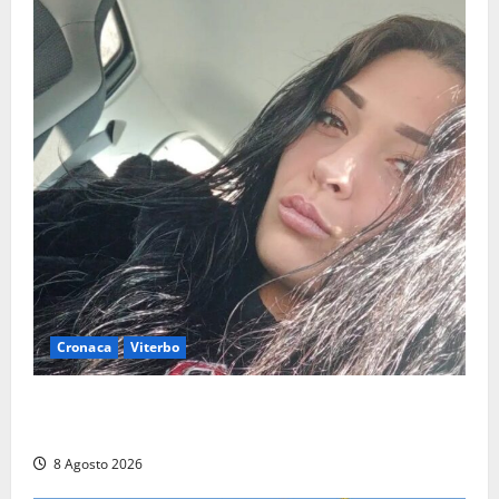
Cronaca
Viterbo
Aveva compiuto 23 anni ieri: Benedetta trovata
morta nell’ex Consorzio agrario
8 Agosto 2026