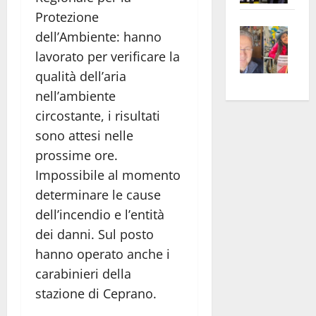
apre
Area
Protezione
Vite
la
sogl
dell’Ambiente: hanno
–
rass
Isee
lavorato per verificare la
A
atte
a
qualità dell’aria
Omb
anc
26mi
nell’ambiente
Fest
Cont
euro
circostante, i risultati
Fron
Vald
per
sono attesi nelle
e
e
l’an
Gabb
Zang
prossime ore.
acca
vis
202
Impossibile al momento
a
determinare le cause
vis
dell’incendio e l’entità
dei danni. Sul posto
hanno operato anche i
carabinieri della
stazione di Ceprano.