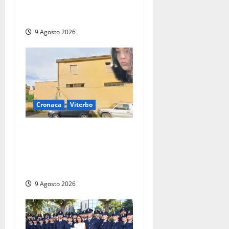
corsia per Civitavecchia
bloccata per due ore
9 Agosto 2026
Cronaca
Viterbo
Morte della 23enne
Benedetta all’ex consorzio
agrario, fatale il “festino”
del compleanno
9 Agosto 2026