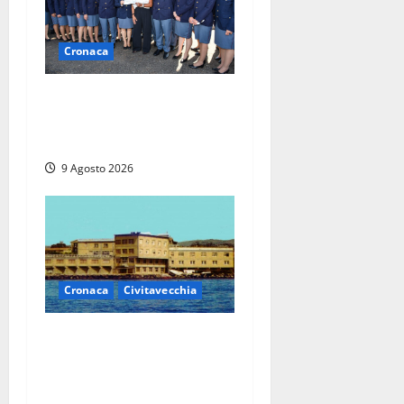
Cronaca
I giovani agenti della Polizia
donano oltre 3mila euro in
beneficenza
9 Agosto 2026
Cronaca
Civitavecchia
Istituto Santa Cecilia, stop
agli infermieri di notte: la
preoccupazione di famiglie