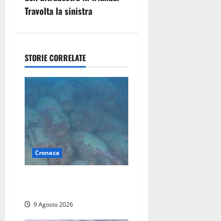
Travolta la sinistra
i
o
n
STORIE CORRELATE
e
a
r
t
Cronaca
i
Scoperto un relitto romano
c
al largo della Sicilia
o
9 Agosto 2026