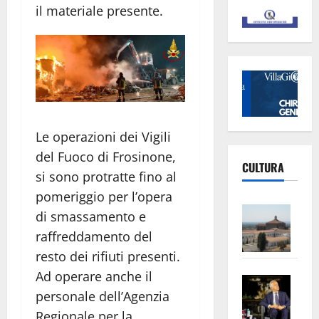
il materiale presente.
Le operazioni dei Vigili
del Fuoco di Frosinone,
CULTURA
si sono protratte fino al
pomeriggio per l’opera
Vite
di smassamento e
–
raffreddamento del
L’Un
resto dei rifiuti presenti.
ampl
Ad operare anche il
Saba
la
personale dell’Agenzia
–
No
Pian
Tax
Regionale per la