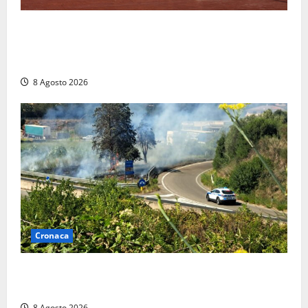
Furti delle chiavi di casa nelle auto, l’allarme arriva
anche a Santa Marinella: “Grazie al libretto i ladri
trovano l’indirizzo”
8 Agosto 2026
Cronaca
Montalto di Castro – Svincolo dell’Aurelia chiuso per
incendio
8 Agosto 2026