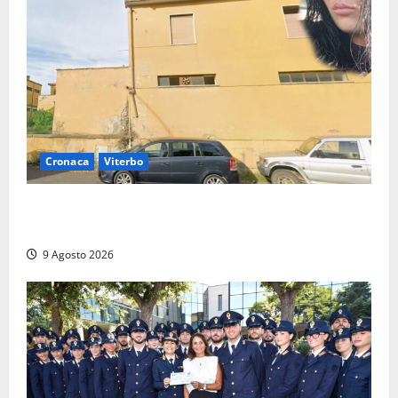
Cronaca
Viterbo
Morte della 23enne Benedetta all’ex consorzio
agrario, fatale il “festino” del compleanno
9 Agosto 2026