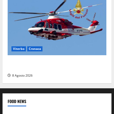
Viterbo
Cronaca
Scattano le ricerche per un piccolo elicottero
precipitato a Sutri: era un falso allarme
8 Agosto 2026
FOOD NEWS
Food News
Viterbo