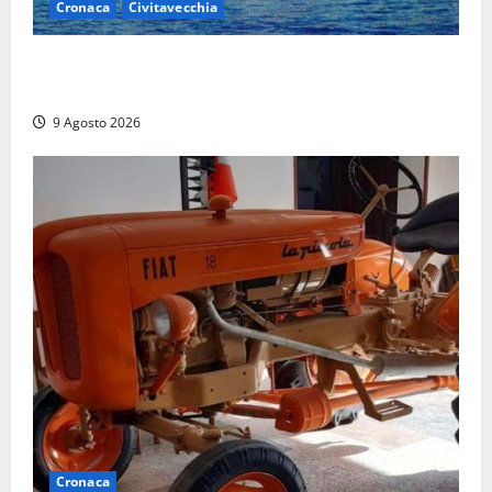
Cronaca
Civitavecchia
Istituto Santa Cecilia, stop agli infermieri di notte:
la preoccupazione di famiglie e pazienti
9 Agosto 2026
Cronaca