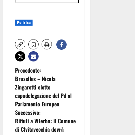
Politica
N
Precedente:
Bruxelles – Nicola
a
Zingaretti eletto
v
capodelegazione del Pd al
Parlamento Europeo
i
Successivo:
g
Rifiuti a Viterbo: il Comune
di CIvitavecchia dovrà