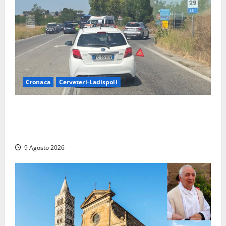
Cronaca
Cerveteri-Ladispoli
Grave incidente sull’Aurelia tra Ladispoli e
Torrimpietra, corsia per Civitavecchia bloccata per
due ore
9 Agosto 2026