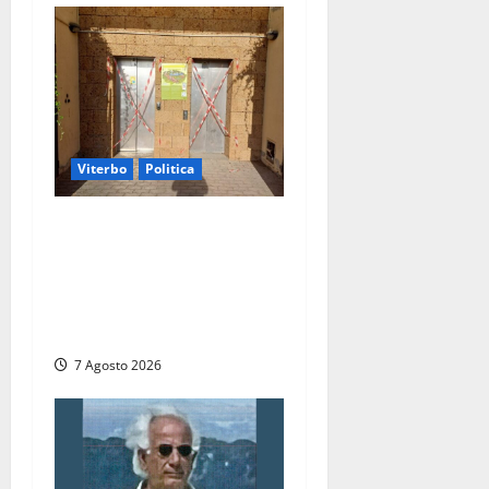
Viterbo
Politica
Ascensori chiusi durante la
Fiera del Vino a
Montefiascone: volano
stracci tra Manzi, Paolini e
De Santis “in diretta” social
7 Agosto 2026