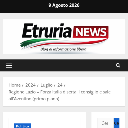
Vai
9 Agosto 2026
al
contenuto
Menu
principale
Home
2024
Luglio
24
Regione Lazio – Forza Italia diserta il consiglio e sale
all’Aventino (primo piano)
Ricerca
Politica