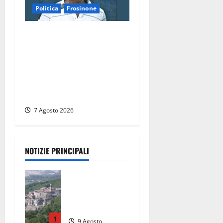
Politica
Frosinone
Verso le elezioni di
Frosinone, il Polo Civico si
allarga ancora: ufficiale
l’ingresso di Giorgio
Ceccarelli dopo Emanuela
Turri
7 Agosto 2026
NOTIZIE PRINCIPALI
Scossa di
terremoto
nell’alta
Tuscia
1
9 Agosto