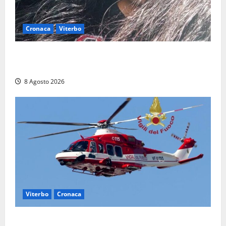
Cronaca
Viterbo
Aveva compiuto 23 anni ieri: Benedetta trovata
morta nell’ex Consorzio agrario
8 Agosto 2026
Viterbo
Cronaca
Scattano le ricerche per un piccolo elicottero