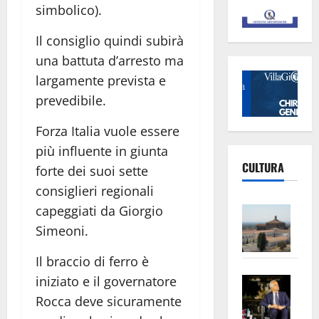
simbolico).
Il consiglio quindi subirà
una battuta d’arresto ma
largamente prevista e
prevedibile.
Forza Italia vuole essere
più influente in giunta
CULTURA
forte dei suoi sette
consiglieri regionali
Vite
capeggiati da Giorgio
–
Simeoni.
L’Un
Il braccio di ferro è
ampl
Saba
la
iniziato e il governatore
–
No
Rocca deve sicuramente
Pian
Tax