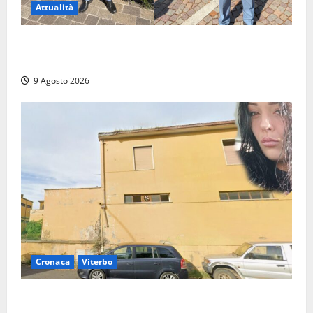
Attualità
Da Montalto di Castro alla Polizia di Stato: Mattia
Salvati ha giurato a Spoleto
9 Agosto 2026
Cronaca
Viterbo
Morte della 23enne Benedetta all’ex consorzio