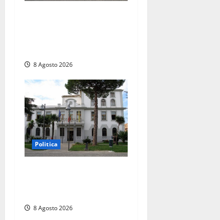
Civitavecchia – Accesso agli
atti, il Pd fa chiarezza: “Non
è stato ridotto nessun
diritto”
8 Agosto 2026
Politica
Civitavecchia – Accesso agli
atti: “Il M5S vota ciò che
dice di non condividere”
8 Agosto 2026