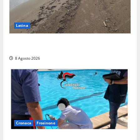
Latina
Latina, 1,1 milioni contro l’erosione: interventi anche
a Rio Martino e Foce Verde
8 Agosto 2026
Cronaca
Frosinone
Irregolarità in una piscina di Roccasecca: scattano