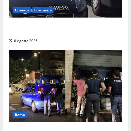
Cronaca
Frosinone
Anziano bloccato con lo spray al peperoncino: per
un 73enne di Esperia scatta la libertà vigilata
8 Agosto 2026
Roma
Roma – Val Melaina, blitz interforze nel quartiere: