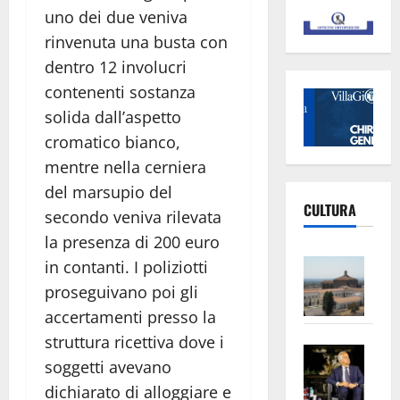
uno dei due veniva
rinvenuta una busta con
dentro 12 involucri
contenenti sostanza
solida dall’aspetto
cromatico bianco,
mentre nella cerniera
del marsupio del
CULTURA
secondo veniva rilevata
la presenza di 200 euro
Vite
in contanti. I poliziotti
–
proseguivano poi gli
L’Un
accertamenti presso la
ampl
struttura ricettiva dove i
Saba
la
soggetti avevano
–
No
dichiarato di alloggiare e
Pian
Tax