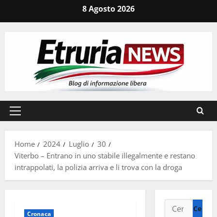
Vai
8 Agosto 2026
al
contenuto
Menu
principale
Home
2024
Luglio
30
Viterbo – Entrano in uno stabile illegalmente e restano
intrappolati, la polizia arriva e li trova con la droga
Ricerca
Cronaca