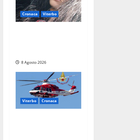
Cronaca
Viterbo
Aveva compiuto 23 anni
ieri: Benedetta trovata
morta nell’ex Consorzio
agrario
8 Agosto 2026
Viterbo
Cronaca
Scattano le ricerche per un
piccolo elicottero
precipitato a Sutri: era un