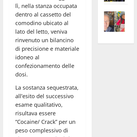
lì, nella stanza occupata
apre
Area
Vite
la
sogl
dentro al cassetto del
–
rass
Isee
comodino ubicato al
A
atte
a
lato del letto, veniva
Omb
anc
26mi
rinvenuto un bilancino
Fest
Cont
euro
di precisione e materiale
Fron
Vald
per
idoneo al
e
e
l’an
confezionamento delle
Gabb
Zang
acca
dosi.
vis
202
a
La sostanza sequestrata,
vis
all’esito del successivo
esame qualitativo,
risultava essere
“Cocaine/ Crack” per un
peso complessivo di