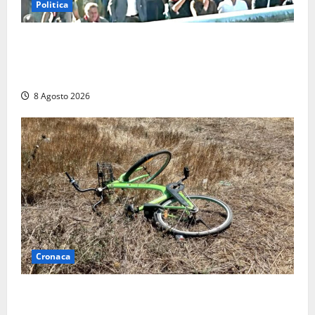
Politica
“Cgil volta le spalle a La Russa e Sberna” a
Marcinelle, Meloni: “Gesto vergognoso”. Landini
replica: “Falso”
8 Agosto 2026
Cronaca
Allarme biciclette a Montalto Marina: «Furti
ovunque, ormai sembra un bike sharing illegale»