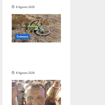
falso allarme
8 Agosto 2026
Cronaca
Allarme biciclette a
Montalto Marina: «Furti
ovunque, ormai sembra un
bike sharing illegale»
8 Agosto 2026