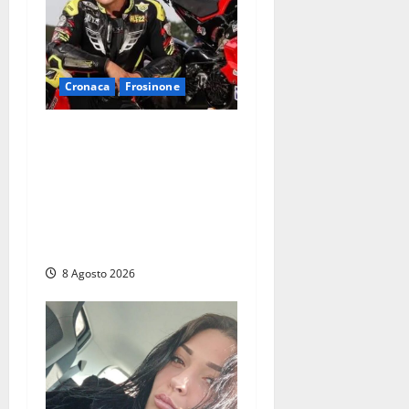
Cronaca
Frosinone
Alessandro Giannetti è
morto dopo un mese di
agonia: il giovane
carabiniere di Fontana Liri
vittima di un incidente in
moto
8 Agosto 2026