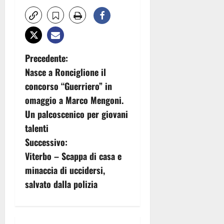
N
Precedente:
Nasce a Ronciglione il
a
concorso “Guerriero” in
v
omaggio a Marco Mengoni.
Un palcoscenico per giovani
i
talenti
g
Successivo:
Viterbo – Scappa di casa e
a
minaccia di uccidersi,
z
salvato dalla polizia
i