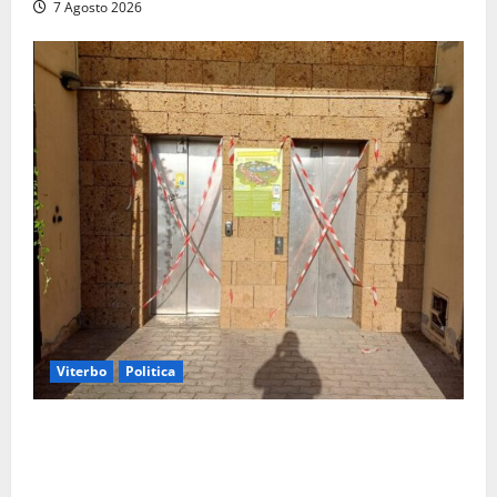
7 Agosto 2026
Viterbo
Politica
Ascensori chiusi durante la Fiera del Vino a
Montefiascone: volano stracci tra Manzi, Paolini e De
Santis “in diretta” social