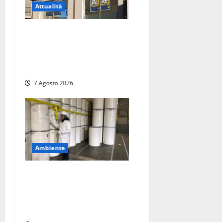
Attualità
Viterbo – Diffida per la
sindaca Frontini: “La scritta
Remigrazione è ancora al
suo posto”
7 Agosto 2026
Ambiente
Nucleare – Sogin approva il
bilancio d’esercizio 2025:
utile a 2,6 milioni di euro,
EBITDA a 26,7 milioni