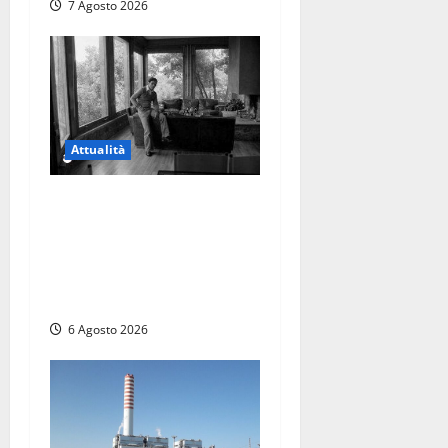
7 Agosto 2026
Attualità
Torre di Chia, l’Università
Agraria risponde alle
polemiche: “Non è un
esproprio, è l’esecuzione di
una sentenza”
6 Agosto 2026