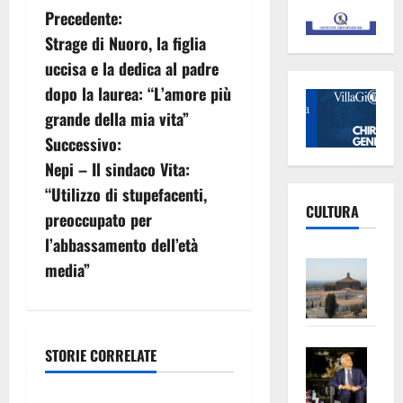
N
Precedente:
Strage di Nuoro, la figlia
a
uccisa e la dedica al padre
v
dopo la laurea: “L’amore più
grande della mia vita”
i
Successivo:
g
Nepi – Il sindaco Vita:
“Utilizzo di stupefacenti,
a
CULTURA
preoccupato per
z
l’abbassamento dell’età
Vite
media”
i
–
L’Un
o
ampl
n
Saba
la
STORIE CORRELATE
–
No
e
Pian
Tax