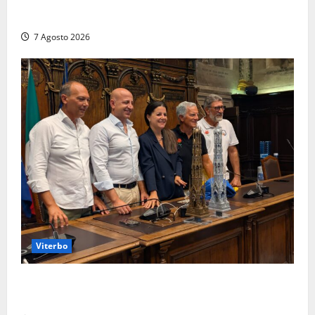
numerose violazioni fiscali
7 Agosto 2026
Viterbo
Santa Rosa, premi a chi torna da lontano: a Viterbo
il “Ciuffo” e la “Rosa” d’Oro e d’Argento