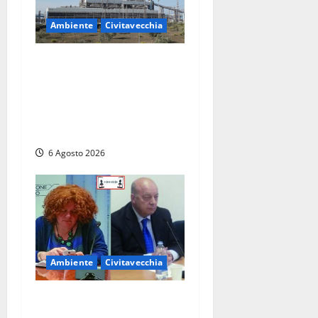
Ambiente
Civitavecchia
Civitavecchia – Tvn, il
Comitato “Salviamo il
Bosco”: “Bene la fine del
carbone, ma il bosco va
tutelato”
6 Agosto 2026
Ambiente
Civitavecchia
Civitavecchia – Fosso
Crepacuore, la Regione