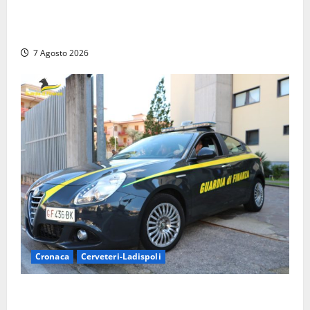
Assalto armato al Conad di Ceccano: lo schianto in
camper e l’arresto lampo a Frosinone
7 Agosto 2026
Cronaca
Cerveteri-Ladispoli
Ladispoli al centro dei controlli della Guardia di
Finanza: scoperti 33 lavoratori irregolari e