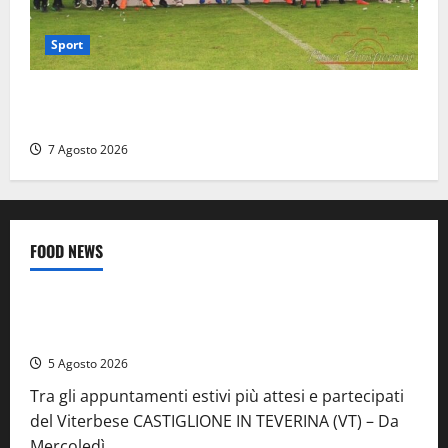
Sport
Serie D, girone G: la nuova Viterbese sogna la
promozione in un raggruppamento alla portata
7 Agosto 2026
FOOD NEWS
Food News
Viterbo
A Castiglione in Teverina la 41esima festa del Vino: cantine
aperte, musica e spettacolo
5 Agosto 2026
Tra gli appuntamenti estivi più attesi e partecipati
del Viterbese CASTIGLIONE IN TEVERINA (VT) – Da
Mercoledì...