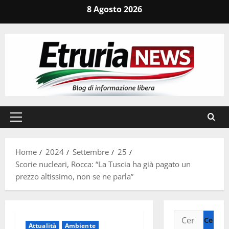
Vai
8 Agosto 2026
al
contenuto
Menu
principale
Home
2024
Settembre
25
Scorie nucleari, Rocca: “La Tuscia ha già pagato un
prezzo altissimo, non se ne parla”
Ricerca
Attualità
Ambiente