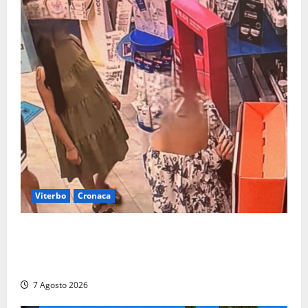
Viterbo
Cronaca
Svaligiano una farmacia a Viterbo davanti alle
telecamere, poi commettono altri furti a Orte: è
caccia a due donne
7 Agosto 2026