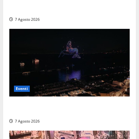
A Civitavecchia quindici giorni di pesce “in strada”
con Il Padellone
7 Agosto 2026
Eventi
Capri si racconta di notte con 500 droni: apre la
serata Antonello Venditti
7 Agosto 2026