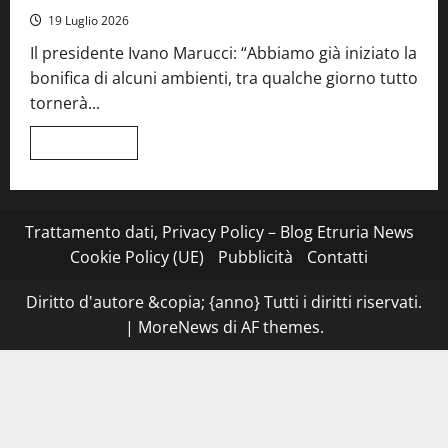
serata
19 Luglio 2026
a
quattro
Il presidente Ivano Marucci: “Abbiamo già iniziato la
mani
tra
bonifica di alcuni ambienti, tra qualche giorno tutto
Roma
e
tornerà...
il
mare
di
Leggi
Leggi tutto
Civitavecchia
di
più
su
Montefiascone
–
I
Trattamento dati, Privacy Policy – Blog Etruria News
NAS
dei
Cookie Policy (UE)
Pubblicità
Contatti
carabinieri
chiudono
la
Diritto d'autore &copia; {anno} Tutti i diritti riservati.
Cantina
Sociale:
|
MoreNews
di AF themes.
gravi
carenze
igieniche