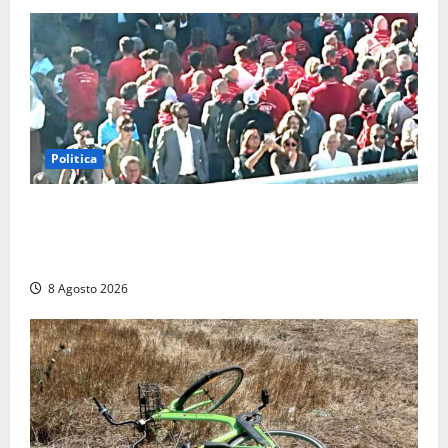
Politica
“Cgil volta le spalle a La Russa e Sberna” a
Marcinelle, Meloni: “Gesto vergognoso”. Landini
replica: “Falso”
8 Agosto 2026