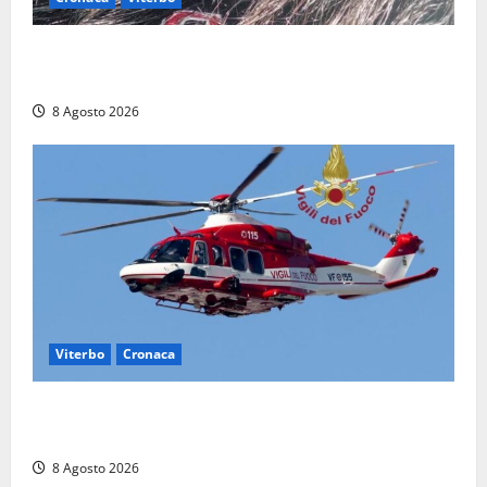
Aveva compiuto 23 anni ieri: Benedetta trovata
morta nell’ex Consorzio agrario
8 Agosto 2026
Viterbo
Cronaca
Scattano le ricerche per un piccolo elicottero
precipitato a Sutri: era un falso allarme
8 Agosto 2026