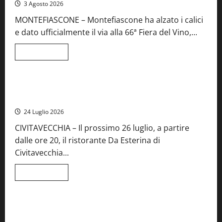
3 Agosto 2026
al
Concorso
MONTEFIASCONE – Montefiascone ha alzato i calici
regionale
del
e dato ufficialmente il via alla 66ª Fiera del Vino,...
Lazio
Leggi
Leggi tutto
di
Food News
più
su
Montefiascone
brinda
Stecca x Esterina: una serata a quattro mani tra Roma e il
alla
mare di Civitavecchia
sua
Fiera
24 Luglio 2026
del
Vino:
CIVITAVECCHIA – Il prossimo 26 luglio, a partire
inaugurazione
da
dalle ore 20, il ristorante Da Esterina di
record
per
Civitavecchia...
la
66ª
edizione
Leggi
Leggi tutto
di
Cronaca
Food News
Viterbo
più
su
Stecca
x
Montefiascone – I NAS dei carabinieri chiudono la Cantina
Esterina:
Sociale: gravi carenze igieniche
una