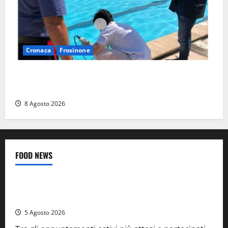
Cronaca
Frosinone
Irregolarità in una piscina di Roccasecca: scattano
la sospensione e una pesante multa
8 Agosto 2026
FOOD NEWS
Food News
Viterbo
A Castiglione in Teverina la 41esima festa del Vino: cantine
aperte, musica e spettacolo
5 Agosto 2026