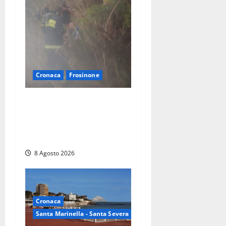
Cronaca
Frosinone
Escursionisti si perdono
durante la bufera nelle
montagne di Sora. Elicottero
bloccato, soccorsi da terra
8 Agosto 2026
Cronaca
Santa Marinella - Santa Severa