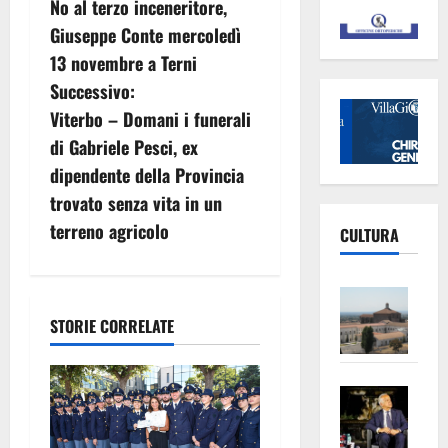
No al terzo inceneritore,
a
Giuseppe Conte mercoledì
v
13 novembre a Terni
Successivo:
i
Viterbo – Domani i funerali
g
di Gabriele Pesci, ex
dipendente della Provincia
a
trovato senza vita in un
z
terreno agricolo
CULTURA
i
Vite
o
–
STORIE CORRELATE
L’Un
n
ampl
Saba
la
e
–
No
a
Pian
Tax