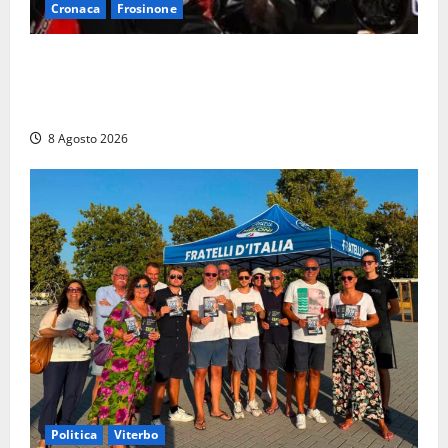
Cronaca
Frosinone
Alessandro Giannetti è morto dopo un mese di
agonia: il giovane carabiniere di Fontana Liri vittima
di un incidente in moto
8 Agosto 2026
Politica
Viterbo