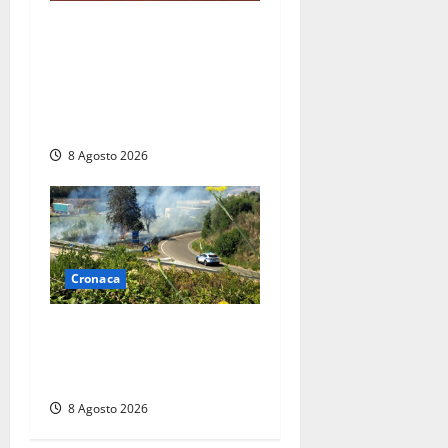
Furti delle chiavi di casa
nelle auto, l’allarme arriva
anche a Santa Marinella:
“Grazie al libretto i ladri
trovano l’indirizzo”
8 Agosto 2026
Cronaca
Montalto di Castro –
Svincolo dell’Aurelia chiuso
per incendio
8 Agosto 2026