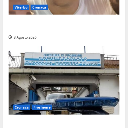
Viterbo
Cronaca
Brutto incidente stradale per Alessio Fiorillo:
Viterbo si stringe al suo “ciuffo”
8 Agosto 2026
Cronaca
Frosinone
Auto sospetta fermata a Fiuggi: la polizia trova un