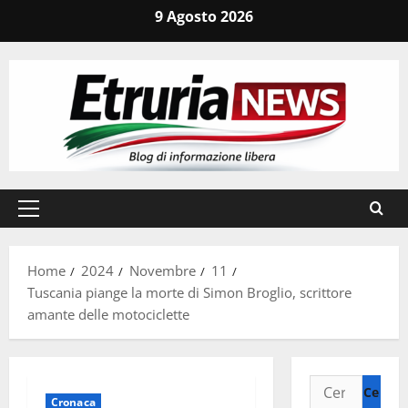
Vai
9 Agosto 2026
al
contenuto
Menu
principale
Home
2024
Novembre
11
Tuscania piange la morte di Simon Broglio, scrittore
amante delle motociclette
Ricerca
Cronaca