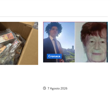
Cronaca
Chieti – Giovane uccide la nonna a
o da 157mila euro a
martellate, entrambi vivevano a
assazione annulla il
Roma
 e dispone un nuovo
7 Agosto 2026
o