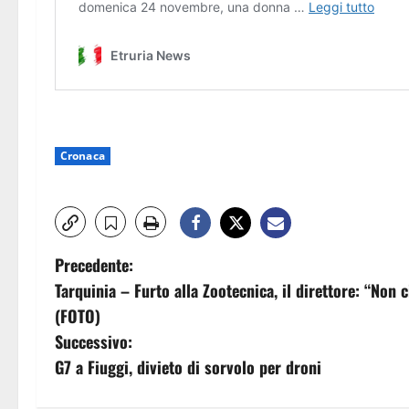
Cronaca
N
Precedente:
Tarquinia – Furto alla Zootecnica, il direttore: “Non c
a
(FOTO)
v
Successivo:
G7 a Fiuggi, divieto di sorvolo per droni
i