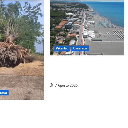
Viterbo
Cronaca
Montalto Marina, rubano uno zaino
in spiaggia: fermati da un
poliziotto libero dal servizio
7 Agosto 2026
naca
altempo devasta il
eri giganteschi
o distrutte. Sfiorata