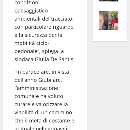
condizioni
apre
Area
paesaggistico-
Vite
la
sogl
ambientali del tracciato,
–
rass
Isee
con particolare riguardo
A
atte
a
Omb
anc
alla sicurezza per la
26mi
Fest
Cont
euro
mobilità ciclo-
Fron
Vald
per
pedonale”, spiega la
e
e
l’an
sindaca Giulia De Santis.
Gabb
Zang
acca
vis
202
“In particolare, in vista
a
dell’anno Giubilare,
vis
l’amministrazione
comunale ha voluto
curare e valorizzare la
viabilità di un cammino
che è meta di costante e
abituale pellegrinaggio