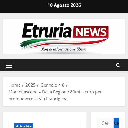
Vai
10 Agosto 2026
al
contenuto
Menu
principale
Home
2025
Gennaio
8
Montefiascone – Dalla Regione 80mila euro per
promuovere la Via Francigena
Ricerca
Attualità