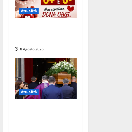
Attualità
Emergenza sangue al
Gemelli: servono subito
donatori dei gruppi 0+ e 0-
8 Agosto 2026
Attualità
L’ultimo saluto a Luigi
Cavallari: dal tuffo nel lago
di Vico ai 37 giorni di
ricerche