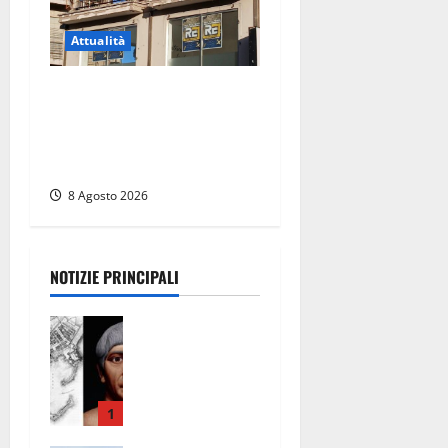
Attualità
Viterbo – Diffida per la
sindaca Frontini: “La scritta
Remigrazione è ancora al
suo posto”
8 Agosto 2026
NOTIZIE PRINCIPALI
Tra l’8 e il 9
agosto del
117 moriva
Traiano.
Civitavecchi
1
a, la sua