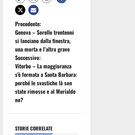
N
Precedente:
Genova – Sorelle trentenni
a
si lanciano dalla finestra,
v
una morta e l’altra grave
Successivo:
i
Viterbo – La maggioranza
g
s’è fermata a Santa Barbara:
perché le svastiche là son
a
state rimosse e al Murialdo
z
no?
i
o
STORIE CORRELATE