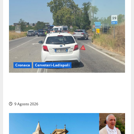
Cronaca
Cerveteri-Ladispoli
Grave incidente sull’Aurelia tra Ladispoli e
Torrimpietra, corsia per Civitavecchia bloccata per
due ore
9 Agosto 2026