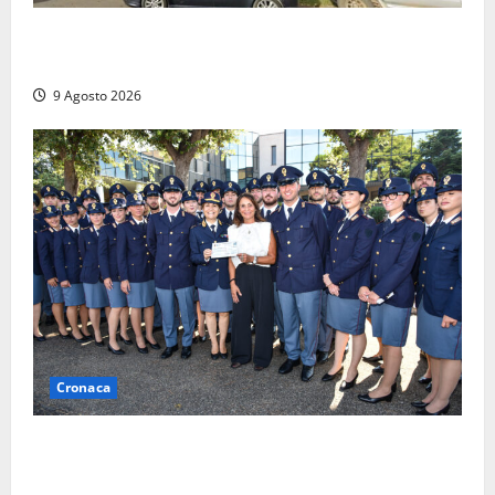
Morte della 23enne Benedetta all’ex consorzio
agrario, fatale il “festino” del compleanno
9 Agosto 2026
Cronaca
I giovani agenti della Polizia donano oltre 3mila
euro in beneficenza