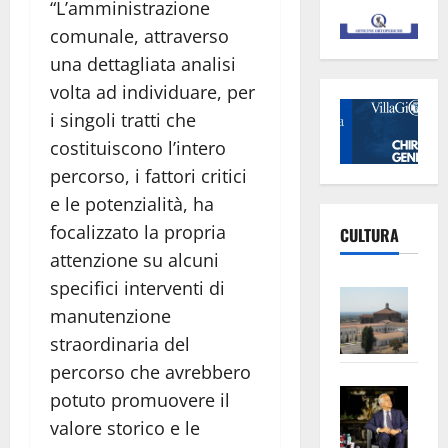
“L’amministrazione
comunale, attraverso
una dettagliata analisi
volta ad individuare, per
i singoli tratti che
costituiscono l’intero
percorso, i fattori critici
e le potenzialità, ha
focalizzato la propria
CULTURA
attenzione su alcuni
specifici interventi di
Vite
manutenzione
–
L’Un
straordinaria del
ampl
percorso che avrebbero
Saba
la
potuto promuovere il
–
No
valore storico e le
Pian
Tax