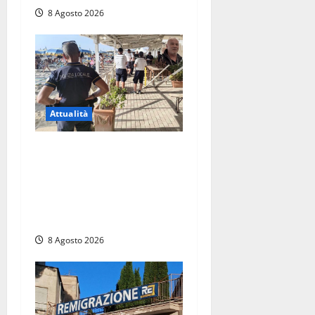
8 Agosto 2026
Attualità
Sant’Agostino, la beffa de
“La Scogliera”: il Comune
autorizza il chiosco due
giorni dopo i sigilli, ma lo
stabilimento resta bloccato
8 Agosto 2026