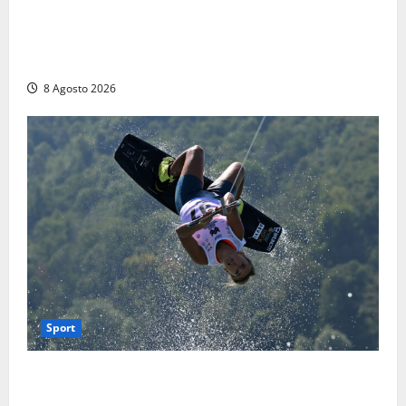
Escursionisti si perdono durante la bufera nelle
montagne di Sora. Elicottero bloccato, soccorsi da
terra
8 Agosto 2026
Sport
Rieti – Mondiali di Wakeboard 2026, Noa Gualtieri è
campione del mondo Under 14