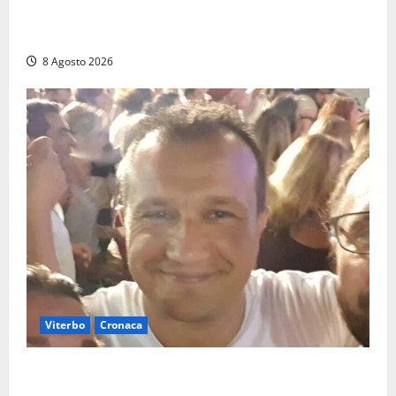
Allarme biciclette a Montalto Marina: «Furti
ovunque, ormai sembra un bike sharing illegale»
8 Agosto 2026
Viterbo
Cronaca
Brutto incidente stradale per Alessio Fiorillo:
Viterbo si stringe al suo “ciuffo”