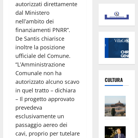
autorizzati direttamente
dal Ministero
nell’ambito dei
finanziamenti PNRR”.
De Santis chiarisce
inoltre la posizione
ufficiale del Comune.
“L’Amministrazione
Comunale non ha
CULTURA
autorizzato alcuno scavo
in quel tratto – dichiara
Vite
– Il progetto approvato
–
prevedeva
L’Un
esclusivamente un
ampl
passaggio aereo dei
Saba
la
cavi, proprio per tutelare
–
No