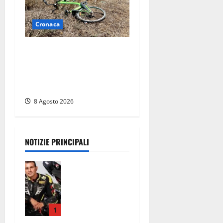
Cronaca
Allarme biciclette a
Montalto Marina: «Furti
ovunque, ormai sembra un
bike sharing illegale»
8 Agosto 2026
NOTIZIE PRINCIPALI
Alessandro
Giannetti è
morto dopo
un mese di
agonia: il
1
giovane