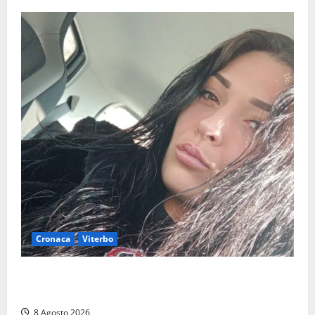
Cronaca
Viterbo
Aveva compiuto 23 anni ieri: Benedetta trovata
morta nell’ex Consorzio agrario
8 Agosto 2026