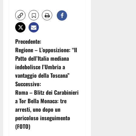
N
Precedente:
Regione – L’opposizione: “Il
a
Patto dell’Italia mediana
v
indebolisce l’Umbria a
vantaggio della Toscana”
i
Successivo:
g
Roma – Blitz dei Carabinieri
a Tor Bella Monaca: tre
a
arresti, uno dopo un
z
pericoloso inseguimento
(FOTO)
i