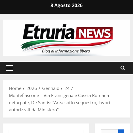
Vai
8 Agosto 2026
al
contenuto
Menu
principale
Home
2026
Gennaio
24
Montefiascone – Via Francigena e Cassia Romana
deturpate, De Santis: “Area sotto sequestro, lavori
autorizzati da Ministero”
Ricerca