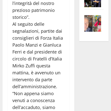
l’integrità del nostro
Pian
Tax
prezioso patrimonio
apre
Area
Vite
la
storico”.
sogl
–
rass
Isee
Al seguito delle
A
atte
a
segnalazioni, partite dai
Omb
anc
26mi
consiglieri di Forza Italia
Fest
Cont
euro
Paolo Manzi e Gianluca
Fron
Vald
per
Ferri e dal presidente di
e
e
l’an
circolo di Fratelli d’Italia
Gabb
Zang
acca
Mirko Zuffi questa
vis
202
a
mattina, è avvenuto un
vis
intervento da parte
dell’amministrazione.
“Non appena siamo
venuti a conoscenza
dell’accaduto, siamo