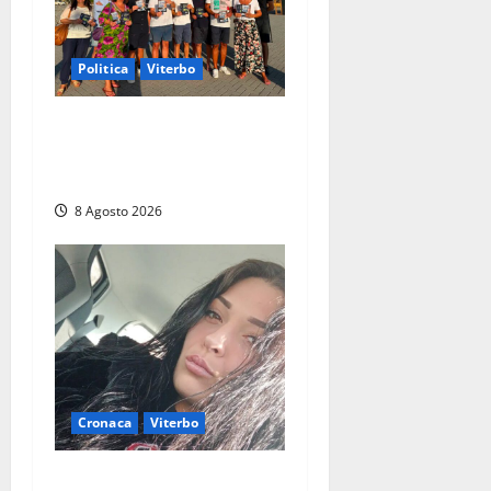
Politica
Viterbo
Grande partecipazione ai
gazebo di Fratelli d’Italia a
Montalto e Tarquinia
8 Agosto 2026
Cronaca
Viterbo
Aveva compiuto 23 anni