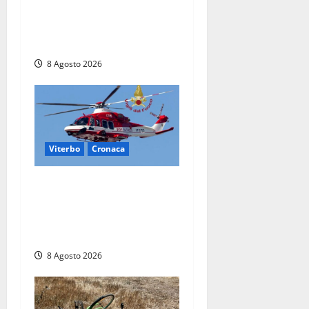
ieri: Benedetta trovata
morta nell’ex Consorzio
agrario
8 Agosto 2026
Viterbo
Cronaca
Scattano le ricerche per un
piccolo elicottero
precipitato a Sutri: era un
falso allarme
8 Agosto 2026