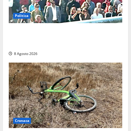
Politica
“Cgil volta le spalle a La Russa e Sberna” a
Marcinelle, Meloni: “Gesto vergognoso”. Landini
replica: “Falso”
8 Agosto 2026
Cronaca