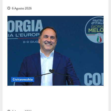
chiusa in entrambe le direzioni (FOTO)
6 Agosto 2026
Civitavecchia
Civitavecchia – Fosso Crepacuore, Grasso (FdI): “Il
Comune sapeva del parere favorevole al rinnovo
dell’AIA e non ha informato il Consiglio”