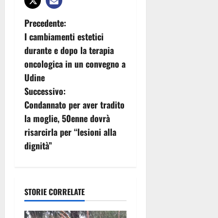
N
Precedente:
I cambiamenti estetici
a
durante e dopo la terapia
v
oncologica in un convegno a
Udine
i
Successivo:
g
Condannato per aver tradito
la moglie, 50enne dovrà
a
risarcirla per “lesioni alla
z
dignità”
i
o
STORIE CORRELATE
n