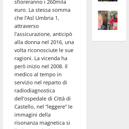
sfioreranno i 260mila
apre
Area
euro. La stessa somma
Vite
la
sogl
che l’Asl Umbria 1,
–
rass
Isee
attraverso
A
atte
a
l’assicurazione, anticipò
Omb
anc
26mi
Fest
Cont
euro
alla donna nel 2016, una
Fron
Vald
per
volta riconosciute le sue
e
e
l’an
ragioni. La vicenda ha
Gabb
Zang
acca
però inizio nel 2008. Il
vis
202
medico al tempo in
a
servizio nel reparto di
vis
radiodiagnostica
dell’ospedale di Città di
Castello, nel “leggere” le
immagini della
risonanza magnetica si