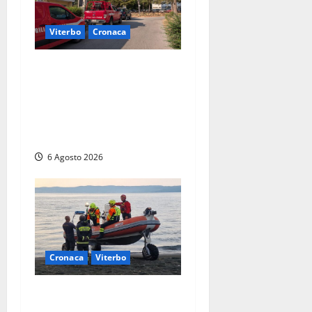
Viterbo
Cronaca
Viterbo, paura in via
Murialdo: anziano minaccia
di lanciarsi dal settimo
piano, salvato dai
soccorritori (FOTO)
6 Agosto 2026
Cronaca
Viterbo
Imbarcazione si capovolge
al Lago di Bolsena, quattro