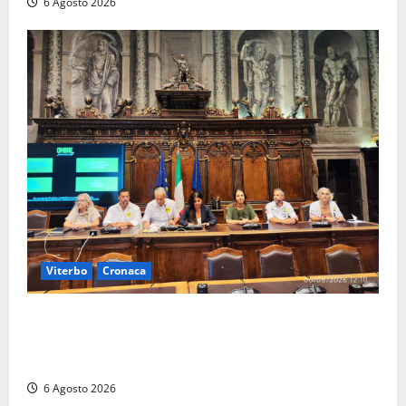
6 Agosto 2026
Viterbo
Cronaca
Viterbo – Ombre Festival chiude con successo e
pensa al futuro: “Ora progetto pilota per una Fiera
del Libro nella Tuscia”
6 Agosto 2026