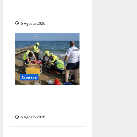
persone messe in salvo dai
vigili del fuoco
6 Agosto 2026
Cronaca
Tuffo vietato dal pontile,
muore un 17enne dopo
quattro giorni di agonia
6 Agosto 2026