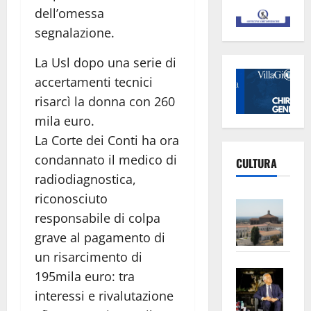
dell’omessa
segnalazione.
La Usl dopo una serie di
accertamenti tecnici
risarcì la donna con 260
mila euro.
La Corte dei Conti ha ora
condannato il medico di
CULTURA
radiodiagnostica,
riconosciuto
Vite
responsabile di colpa
–
grave al pagamento di
L’Un
ampl
un risarcimento di
Saba
la
195mila euro: tra
–
No
interessi e rivalutazione
Pian
Tax