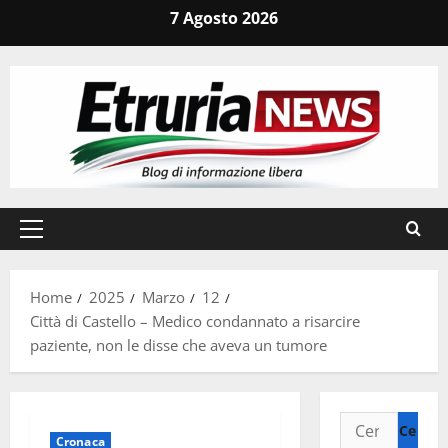
Vai
7 Agosto 2026
al
contenuto
Menu
principale
Home
2025
Marzo
12
Città di Castello – Medico condannato a risarcire
paziente, non le disse che aveva un tumore
Ricerca
Cronaca