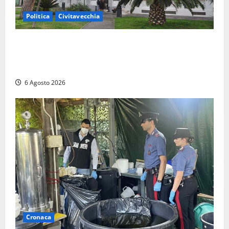
Politica
Civitavecchia
Civitavecchia – Fratelli d’Italia sulle Terme Imperiali:
“Piendibene e Cangani spieghino perché stanno
bloccando un’occasione storica”
6 Agosto 2026
Cronaca