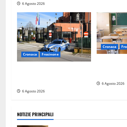
t
6 Agosto 2026
i
c
o
Cronaca
Fro
l
Cronaca
Frosinone
Frosinone, pre
o
liceo su una m
Frosinone, ruba cibo dal magazzino
no all’archivia
in cui lavora: dipendente incastrato
e denunciato
6 Agosto 2026
6 Agosto 2026
NOTIZIE PRINCIPALI