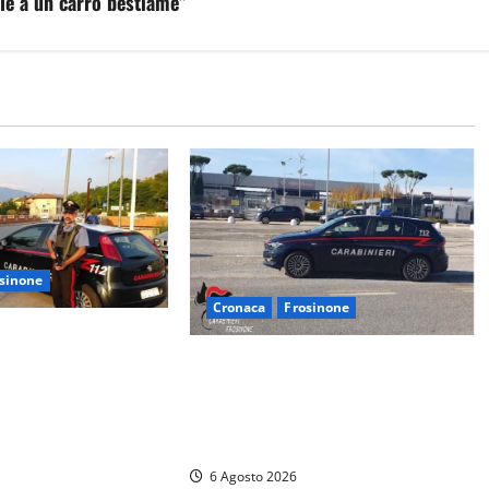
le a un carro bestiame”
sinone
Cronaca
Frosinone
ina al Conad:
siere con la pistola
Frosinone – Denuncia il marito per
per con il bottino,
stalking: i carabinieri
perquisiscono casa e trovano
droga. L’epilogo
6 Agosto 2026