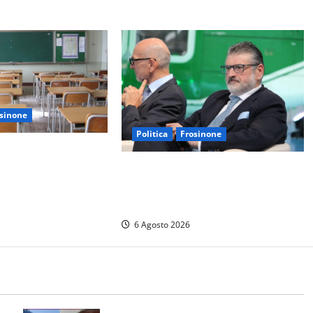
sinone
Politica
Frosinone
sunte molestie al
inorenne: il Gip dice
Frosinone – TAV e nuovo
zione, il prof nega
aeroporto: la ‘ricetta’ di Quadrini
per il rilancio della Ciociaria
6 Agosto 2026