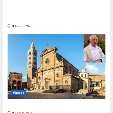
Grave incidente sull’Aurelia tra Ladispoli e
Torrimpietra, corsia per Civitavecchia bloccata per
due ore
9 Agosto 2026
Viterbo
La Diocesi di Viterbo piange don Giuseppe Giulianelli
9 Agosto 2026