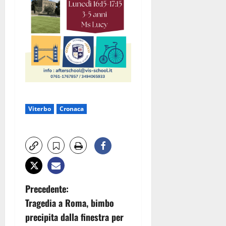
Viterbo
Cronaca
N
Precedente:
Tragedia a Roma, bimbo
a
precipita dalla finestra per