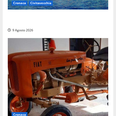
Cronaca
Civitavecchia
Istituto Santa Cecilia, stop agli infermieri di notte:
la preoccupazione di famiglie e pazienti
9 Agosto 2026
Cronaca