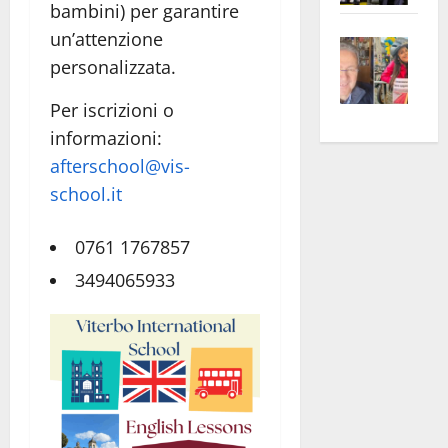
bambini) per garantire
apre
Area
un’attenzione
Vite
la
sogl
personalizzata.
–
rass
Isee
A
atte
a
Per iscrizioni o
Omb
anc
26mi
informazioni:
Fest
Cont
euro
afterschool@vis-
Fron
Vald
per
school.it
e
e
l’an
Gabb
Zang
acca
vis
202
0761 1767857
a
3494065933
vis