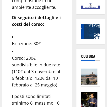
comprensione in un
ambiente accogliente.
Di seguito i dettagli e i
costi del corso:
Iscrizione: 30€
CULTURA
Corso: 230€,
suddivisibile in due rate
Vite
(110€ dal 3 novembre al
–
9 febbraio, 120€ dal 10
L’Un
febbraio al 25 maggio)
ampl
Saba
la
I posti sono limitati
–
No
(minimo 6, massimo 10
Pian
Tax