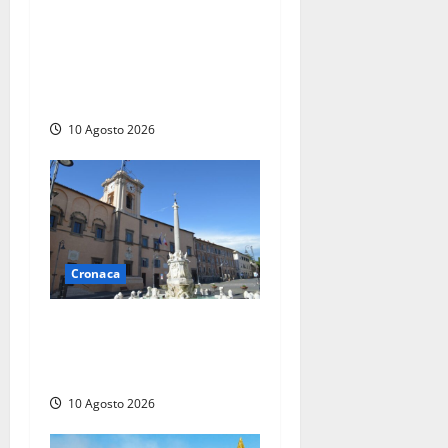
Cade alle Gole del Biedano,
escursionista 75enne
recuperato con l’elicottero e
trasportato al Gemelli
10 Agosto 2026
Cronaca
Trova un portafogli al
mercato e lo consegna alla
Polizia locale
10 Agosto 2026