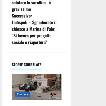
v
salutare la sorellina: è
gravissimo
i
Successivo:
g
Ladispoli – Sgomberato il
chiosco a Marina di Palo:
a
“Si lavora per progetto
z
sociale e riapertura”
i
o
STORIE CORRELATE
n
e
a
Cronaca
r