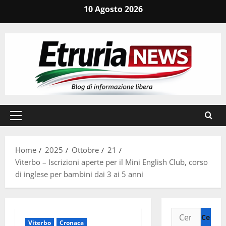
Vai
10 Agosto 2026
al
contenuto
Menu
principale
Home
2025
Ottobre
21
Viterbo – Iscrizioni aperte per il Mini English Club, corso
di inglese per bambini dai 3 ai 5 anni
Ricerca
Viterbo
Cronaca