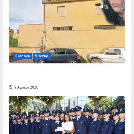
Cronaca
Viterbo
Morte della 23enne Benedetta all’ex consorzio
agrario, fatale il “festino” del compleanno
9 Agosto 2026