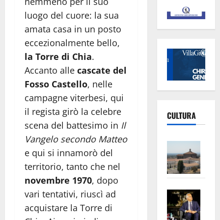
nemmeno per il suo
luogo del cuore: la sua
amata casa in un posto
eccezionalmente bello,
la Torre di Chia
.
Accanto alle
cascate del
Fosso Castello
, nelle
campagne viterbesi, qui
il regista girò la celebre
CULTURA
scena del battesimo in
Il
Vangelo secondo Matteo
Vite
e qui si innamorò del
–
territorio, tanto che nel
L’Un
novembre 1970
, dopo
ampl
Saba
la
vari tentativi, riuscì ad
–
No
acquistare la Torre di
Pian
Tax