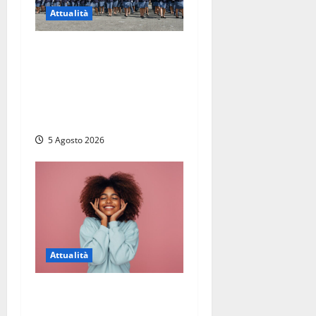
Attualità
Giuramento per il 233esimo
corso allievi agenti della
Polizia di Stato, tra loro
anche Mattia Salvati di
Montalto di Castro
5 Agosto 2026
Attualità
Prestiti personali: tutte le
opportunità