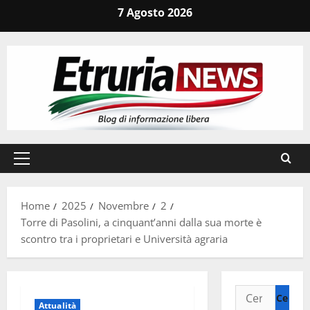
Vai
7 Agosto 2026
al
contenuto
Menu
principale
Home
2025
Novembre
2
Torre di Pasolini, a cinquant’anni dalla sua morte è
scontro tra i proprietari e Università agraria
Ricerca
Attualità