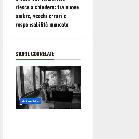
z
riesce a chiudere: tra nuove
ombre, vecchi errori e
i
responsabilità mancate
o
n
STORIE CORRELATE
e
a
r
t
Attualità
i
Torre di Chia, l’Università
c
Agraria risponde alle
polemiche: “Non è un
o