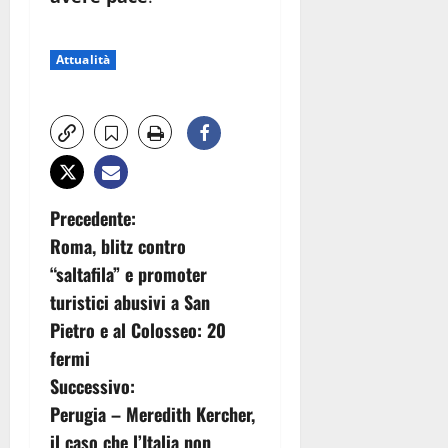
Attualità
N
Precedente:
Roma, blitz contro
a
“saltafila” e promoter
v
turistici abusivi a San
Pietro e al Colosseo: 20
i
fermi
g
Successivo:
Perugia – Meredith Kercher,
a
il caso che l’Italia non