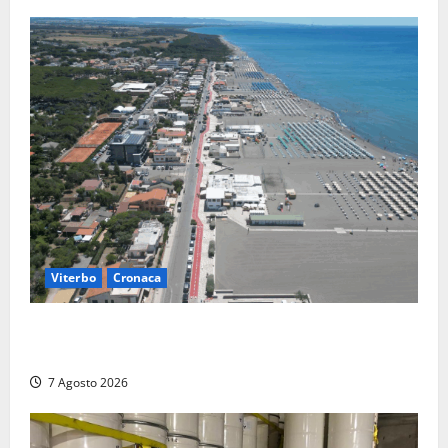
6 Agosto
2026
Viterbo
Cronaca
Montalto Marina, rubano uno zaino in spiaggia:
fermati da un poliziotto libero dal servizio
7 Agosto 2026