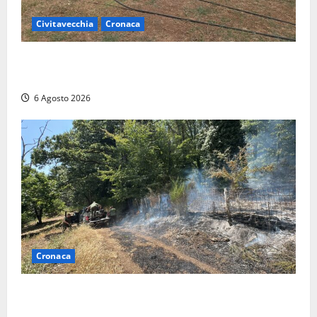
Civitavecchia
Cronaca
Civitavecchia – Vasto incendio al Sasso, maxi
mobilitazione di soccorsi
6 Agosto 2026
Cronaca
Principio di incendio nella Riserva del Lago di Vico:
sul posto tracce di bivacchi abusivi