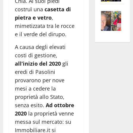
Chia. Ai suoi piedi
apre
Area
costruì una
casetta di
Vite
la
sogl
pietra e vetro
,
–
rass
Isee
mimetizzata tra le rocce
A
atte
a
e il verde del dirupo.
Omb
anc
26mi
Fest
Cont
euro
A causa degli elevati
Fron
Vald
per
costi di gestione,
e
e
l’an
all’inizio del 2020
gli
Gabb
Zang
acca
eredi di Pasolini
vis
202
a
provarono per nove
vis
mesi a cedere la
proprietà allo Stato,
senza esito.
Ad ottobre
2020
la proprietà venne
messa sul mercato: su
Immobiliare.it si