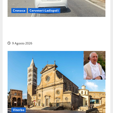
Cronaca
Cerveteri-Ladispoli
Grave incidente sull’Aurelia tra Ladispoli e
Torrimpietra, corsia per Civitavecchia bloccata per
due ore
9 Agosto 2026
Viterbo