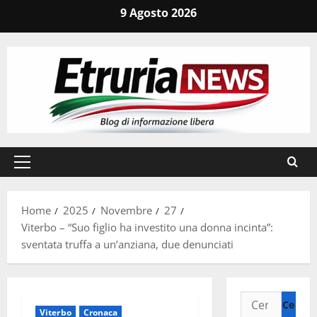
Vai
9 Agosto 2026
al
contenuto
Menu
principale
Home
2025
Novembre
27
Viterbo – “Suo figlio ha investito una donna incinta”:
sventata truffa a un’anziana, due denunciati
Ricerca
Viterbo
Cronaca