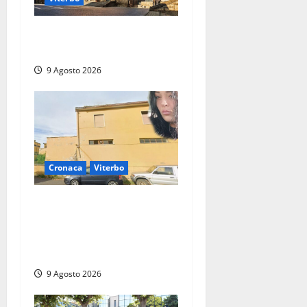
La Diocesi di Viterbo piange
don Giuseppe Giulianelli
9 Agosto 2026
Cronaca
Viterbo
Morte della 23enne
Benedetta all’ex consorzio
agrario, fatale il “festino”
del compleanno
9 Agosto 2026