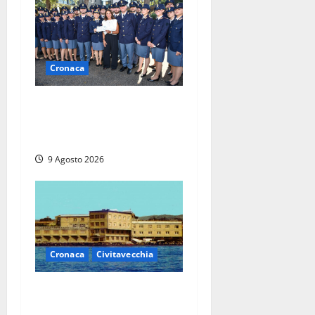
Cronaca
I giovani agenti della Polizia
donano oltre 3mila euro in
beneficenza
9 Agosto 2026
Cronaca
Civitavecchia
Istituto Santa Cecilia, stop
agli infermieri di notte: la