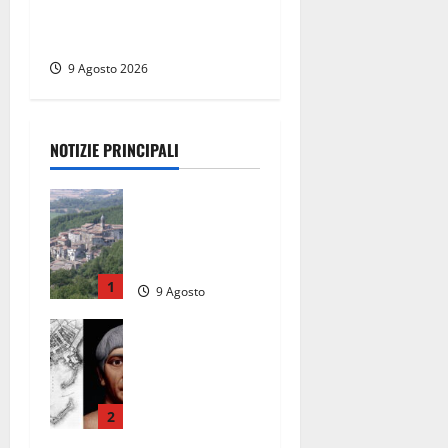
preoccupazione di famiglie
e pazienti
9 Agosto 2026
NOTIZIE PRINCIPALI
Scossa di
terremoto
nell’alta
Tuscia
1
9 Agosto
2026
Tra l’8 e il 9
agosto del
117 moriva
Traiano.
Civitavecchi
2
a, la sua