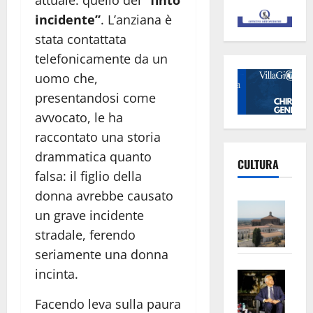
incidente”
. L’anziana è
stata contattata
telefonicamente da un
uomo che,
presentandosi come
avvocato, le ha
raccontato una storia
drammatica quanto
CULTURA
falsa: il figlio della
donna avrebbe causato
Vite
un grave incidente
–
stradale, ferendo
L’Un
seriamente una donna
ampl
incinta.
Saba
la
–
No
Facendo leva sulla paura
Pian
Tax