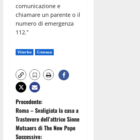
comunicazione e
chiamare un parente o il
numero di emergenza
112.”
Viterbo
Cronaca
N
Precedente:
Roma – Svaligiata la casa a
a
Trastevere dell’attrice Sinne
v
Mutsaers di The New Pope
Successivo: