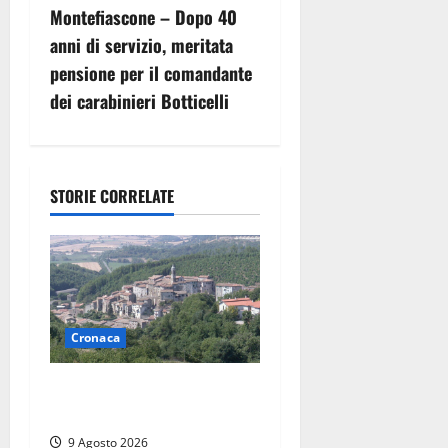
i
Montefiascone – Dopo 40
g
anni di servizio, meritata
pensione per il comandante
a
dei carabinieri Botticelli
z
i
STORIE CORRELATE
o
n
e
a
Cronaca
r
Scossa di terremoto
nell’alta Tuscia
t
9 Agosto 2026