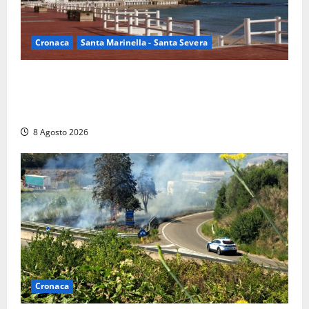
Cronaca
Santa Marinella - Santa Severa
Furti delle chiavi di casa nelle auto, l’allarme arriva
anche a Santa Marinella: “Grazie al libretto i ladri
trovano l’indirizzo”
8 Agosto 2026
Cronaca