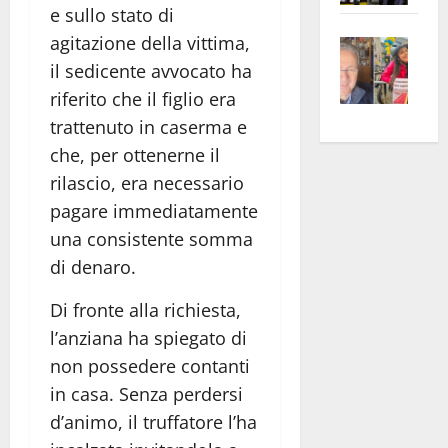
e sullo stato di
apre
Area
agitazione della vittima,
Vite
la
sogl
–
rass
il sedicente avvocato ha
Isee
A
atte
a
riferito che il figlio era
Omb
anc
26mi
trattenuto in caserma e
Fest
Cont
euro
che, per ottenerne il
Fron
Vald
per
rilascio, era necessario
e
e
l’an
pagare immediatamente
Gabb
Zang
acca
una consistente somma
vis
202
di denaro.
a
vis
Di fronte alla richiesta,
l’anziana ha spiegato di
non possedere contanti
in casa. Senza perdersi
d’animo, il truffatore l’ha