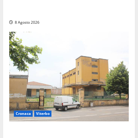
Civitavecchia – Accesso agli atti, il Pd fa chiarezza:
“Non è stato ridotto nessun diritto”
8 Agosto 2026
Cronaca
Viterbo
Viterbo, giovane donna trovata morta nell’ex
Consorzio agrario sulla Teverina