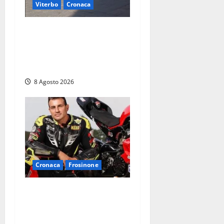
Viterbo
Cronaca
Fontana Grande, la piazza
senza identità: «Tolte le
auto, il centro è morto. E
adesso cosa resta?»
8 Agosto 2026
Cronaca
Frosinone
Alessandro Giannetti è
morto dopo un mese di
agonia: il giovane