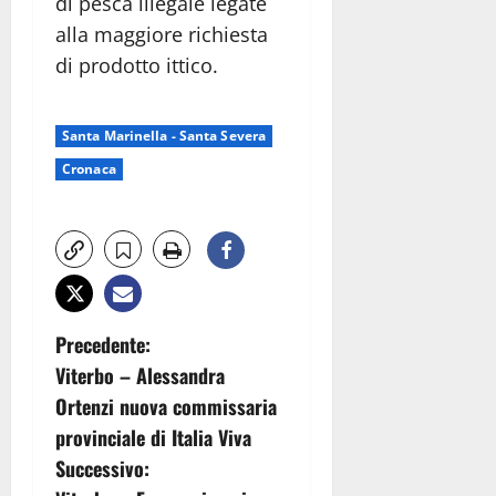
di pesca illegale legate
alla maggiore richiesta
di prodotto ittico.
Santa Marinella - Santa Severa
Cronaca
N
Precedente:
Viterbo – Alessandra
a
Ortenzi nuova commissaria
v
provinciale di Italia Viva
Successivo:
i