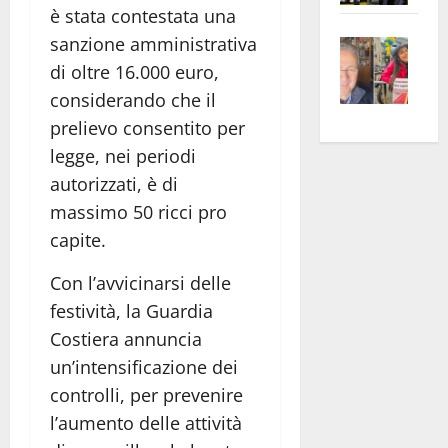
è stata contestata una
apre
Area
sanzione amministrativa
Vite
la
sogl
–
rass
Isee
di oltre 16.000 euro,
A
atte
a
considerando che il
Omb
anc
26mi
prelievo consentito per
Fest
Cont
euro
legge, nei periodi
Fron
Vald
per
autorizzati, è di
e
e
l’an
massimo 50 ricci pro
Gabb
Zang
acca
capite.
vis
202
a
Con l’avvicinarsi delle
vis
festività, la Guardia
Costiera annuncia
un’intensificazione dei
controlli, per prevenire
l’aumento delle attività