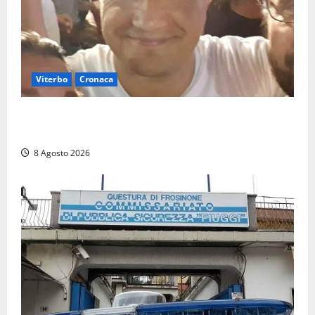
Viterbo
Cronaca
Brutto incidente stradale per Alessio Fiorillo:
Viterbo si stringe al suo “ciuffo”
8 Agosto 2026