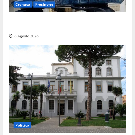
Cronaca
Frosinone
Auto sospetta fermata a Fiuggi: la polizia trova un
coltello, cocaina e hashish. Quattro nei guai
8 Agosto 2026
Politica