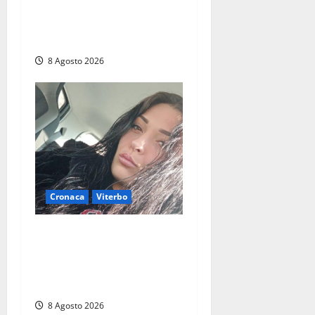
carabiniere di Fontana Liri
vittima di un incidente in
moto
8 Agosto 2026
Cronaca
Viterbo
Aveva compiuto 23 anni
ieri: Benedetta trovata
morta nell’ex Consorzio
agrario
8 Agosto 2026