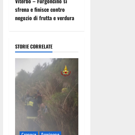
Viterbo – Furgoncino si
g
sfrena e finisce contro
negozio di frutta e verdura
a
z
i
STORIE CORRELATE
o
n
e
a
r
t
Cronaca
Frosinone