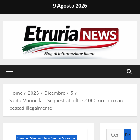
Vai
9 Agosto 2026
al
contenuto
Menu
principale
Home
2025
Dicembre
5
Santa Marinella – Sequestrati oltre 2.000 ricci di mare
pescati illegalmente
Ricerca
Santa Marinella - Santa Severa