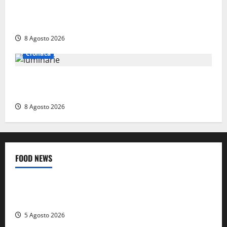
Torreorsina dà l’ultimo saluto a Federico Romualdi,
l’autista che frenò per salvare i suoi passeggeri
8 Agosto 2026
Cronaca
Calanna – Elettricista muore folgorato mentre
monta le luminarie per la festa
8 Agosto 2026
FOOD NEWS
Food News
Viterbo
A Castiglione in Teverina la 41esima festa del Vino: cantine
aperte, musica e spettacolo
5 Agosto 2026