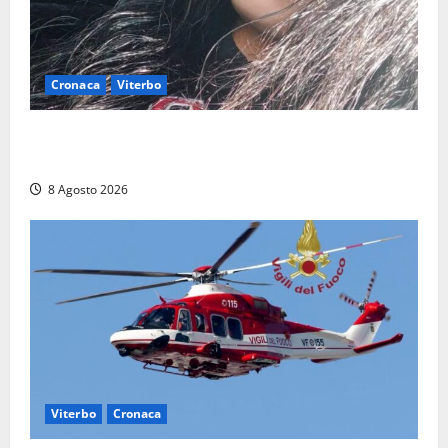
Cronaca
Viterbo
Aveva compiuto 23 anni ieri: Benedetta trovata
morta nell’ex Consorzio agrario
8 Agosto 2026
Viterbo
Cronaca