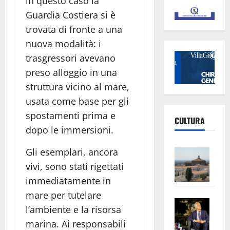
in questo caso la
Guardia Costiera si è
trovata di fronte a una
nuova modalità: i
trasgressori avevano
preso alloggio in una
struttura vicino al mare,
usata come base per gli
spostamenti prima e
CULTURA
dopo le immersioni.
Vite
Gli esemplari, ancora
–
vivi, sono stati rigettati
L’Un
immediatamente in
ampl
mare per tutelare
Saba
la
l’ambiente e la risorsa
–
No
marina. Ai responsabili
Pian
Tax