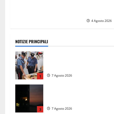
cambio al vert
nuovo preside
dimissioni di 
4 Agosto 2026
NOTIZIE PRINCIPALI
Assalto armato al Conad di Ceccano
lo schianto in camper e l’arresto
lampo a Frosinone
7 Agosto 2026
1
Incubo in condominio a Sora per un
76enne, finita in ospedale per lo
stress: indagati i vicini per stalking
7 Agosto 2026
3