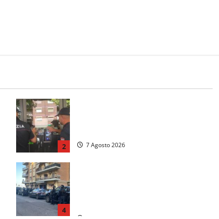
ice: Marco Lanzi
nte dopo le
Morgantini
:
Il Questore sospende un locale a
Frosinone: “Ritrovo di pregiudicati”.
Trovati anche un coltello e droga
7 Agosto 2026
2
Blitz antidroga sul litorale romano: 9
a
arresti e 14 denunce. In campo anche
i paracadutisti in assetto da guerra
(FOTO)
4
7 Agosto 2026