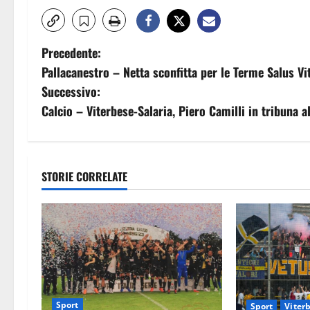
N
Precedente:
Pallacanestro – Netta sconfitta per le Terme Salus Vi
a
Successivo:
v
Calcio – Viterbese-Salaria, Piero Camilli in tribuna a
i
g
STORIE CORRELATE
a
z
i
o
Sport
Sport
Viter