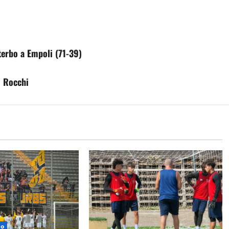
terbo a Empoli (71-39)
l Rocchi
bo