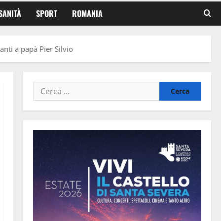
SANITÀ
SPORT
ROMANIA
nti a papà Pier Silvio
Ricerca
per: