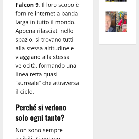
Falcon 9
. Il loro scopo è
apre
Area
fornire internet a banda
Vite
la
sogl
–
rass
Isee
larga in tutto il mondo.
A
atte
a
Appena rilasciati nello
Omb
anc
26mi
spazio, si trovano tutti
Fest
Cont
euro
alla stessa altitudine e
Fron
Vald
per
viaggiano alla stessa
e
e
l’an
velocità, formando una
Gabb
Zang
acca
linea retta quasi
vis
202
“surreale” che attraversa
a
vis
il cielo.
Perché si vedono
solo ogni tanto?
Non sono sempre
visibili. Si notano