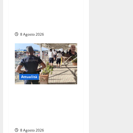
L’ultimo saluto a Luigi
Cavallari: dal tuffo nel lago
di Vico ai 37 giorni di
ricerche
8 Agosto 2026
Attualità
Sant’Agostino, la beffa de
“La Scogliera”: il Comune
autorizza il chiosco due
giorni dopo i sigilli, ma lo
stabilimento resta bloccato
8 Agosto 2026