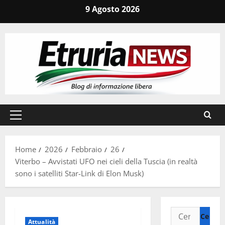
Vai
9 Agosto 2026
al
contenuto
Menu
principale
Home
2026
Febbraio
26
Viterbo – Avvistati UFO nei cieli della Tuscia (in realtà
sono i satelliti Star-Link di Elon Musk)
Ricerca
Attualità