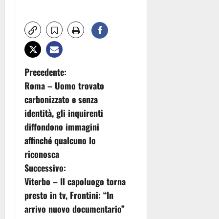
N
Precedente:
Roma – Uomo trovato
a
carbonizzato e senza
v
identità, gli inquirenti
diffondono immagini
i
affinché qualcuno lo
g
riconosca
Successivo:
a
Viterbo – Il capoluogo torna
z
presto in tv, Frontini: “In
arrivo nuovo documentario”
i