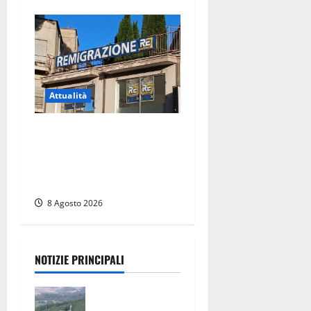
Attualità
Viterbo – Diffida per la
sindaca Frontini: “La scritta
Remigrazione è ancora al
suo posto”
8 Agosto 2026
NOTIZIE PRINCIPALI
Scossa di
terremoto