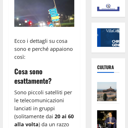
Ecco i dettagli su cosa
sono e perché appaiono
così:
CULTURA
Cosa sono
esattamente?
Vite
–
Sono piccoli satelliti per
L’Un
le telecomunicazioni
ampl
lanciati in gruppi
Saba
la
(solitamente dai
20 ai 60
–
No
alla volta
) da un razzo
Pian
Tax