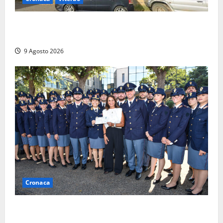
Morte della 23enne Benedetta all’ex consorzio
agrario, fatale il “festino” del compleanno
9 Agosto 2026
Cronaca
I giovani agenti della Polizia donano oltre 3mila
euro in beneficenza